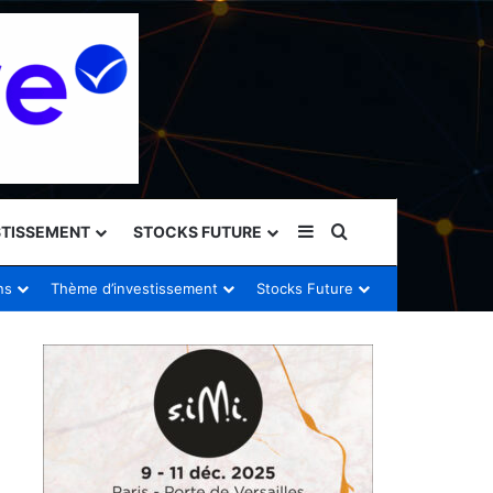
Sidebar (barre latéral
Rechercher
STISSEMENT
STOCKS FUTURE
ns
Thème d’investissement
Stocks Future