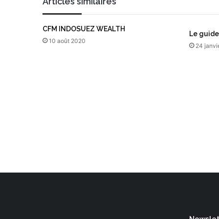
Articles similaires
a
M
i
L
l
G
CFM INDOSUEZ WEALTH
Le guide
M
10 août 2020
L
24 janvi
)