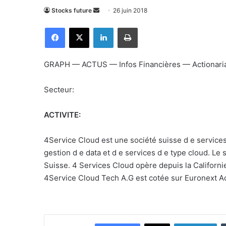
Stocks future
E
26 juin 2018
n
Facebook
X
Linkedin
Imprimer
v
o
y
GRAPH — ACTUS — Infos Financières — Actionar
e
r
Secteur:
u
n
ACTIVITE:
c
o
4Service Cloud est une société suisse d e services 
u
gestion d e data et d e services d e type cloud. Le
r
Suisse. 4 Services Cloud opère depuis la Californi
r
4Service Cloud Tech A.G est cotée sur Euronext A
i
e
l