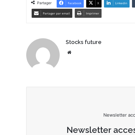
Partager
Facebook
X
Linkedin
Partager par email
Imprimer
Stocks future
We
bsi
te
Newsletter ac
Newsletter acce