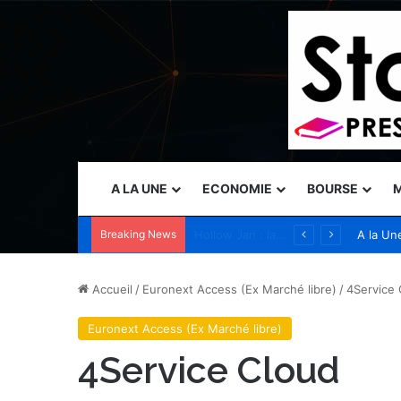
A LA UNE
ECONOMIE
BOURSE
M
Breaking News
Sia accélère son expansion en Australie avec l’acquisition de Seven Consulting
A la Un
Accueil
/
Euronext Access (Ex Marché libre)
/
4Service 
Euronext Access (Ex Marché libre)
4Service Cloud