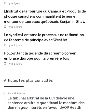
il y a 1 jour
L’Institut de la fourrure du Canada et Produits de
phoque canadiens commanditent le jeune
monteur de taureaux québécois Benjamin Shaw
il y a 2 jours
Le syndicat entame le processus de ratification
de l’entente de principe avec WestJet
il y a 2 jours
Hollow Jan : la légende du screamo coréen
embrase l’Europe pour la première fois
il y a 2 jours
Articles les plus consultés
il y a 18 heures
Le tribunal arbitral de la CCI délivre une
sentence arbitrale quantifiant le montant des
dommages-intérêts en faveur d’AOP Health