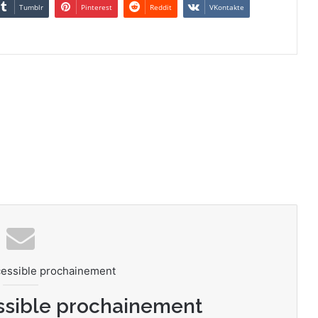
Tumblr
Pinterest
Reddit
VKontakte
cessible prochainement
ssible prochainement