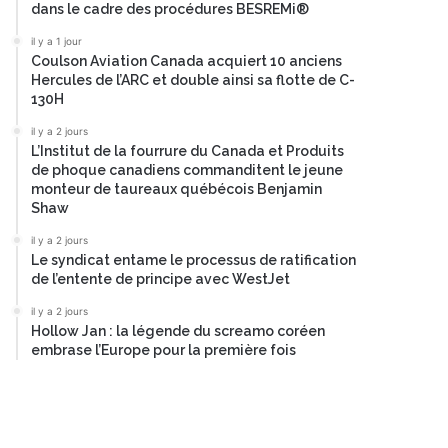
dans le cadre des procédures BESREMi®
il y a 1 jour
Coulson Aviation Canada acquiert 10 anciens
Hercules de l’ARC et double ainsi sa flotte de C-
130H
il y a 2 jours
L’Institut de la fourrure du Canada et Produits
de phoque canadiens commanditent le jeune
monteur de taureaux québécois Benjamin
Shaw
il y a 2 jours
Le syndicat entame le processus de ratification
de l’entente de principe avec WestJet
il y a 2 jours
Hollow Jan : la légende du screamo coréen
embrase l’Europe pour la première fois