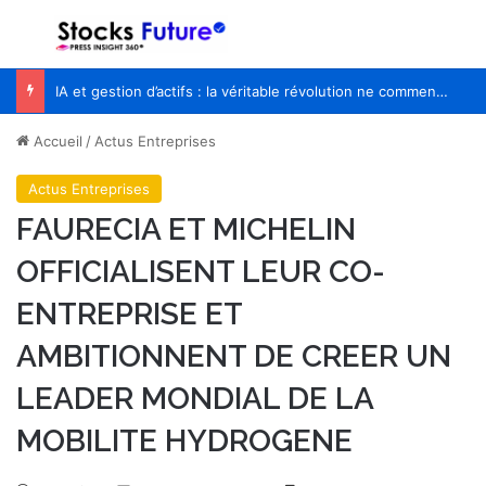
Menu
R
IA et gestion d’actifs : la véritable révolution ne commencera pas quand les robots remplaceront les financiers
Accueil
/
Actus Entreprises
Actus Entreprises
FAURECIA ET MICHELIN
OFFICIALISENT LEUR CO-
ENTREPRISE ET
AMBITIONNENT DE CREER UN
LEADER MONDIAL DE LA
MOBILITE HYDROGENE