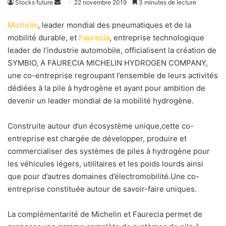
Stocks future
E
22 novembre 2019
3 minutes de lecture
n
Michelin
, leader mondial des pneumatiques et de la
v
mobilité durable, et
Faurecia
, entreprise technologique
o
leader de l’industrie automobile, officialisent la création de
y
SYMBIO, A FAURECIA MICHELIN HYDROGEN COMPANY,
e
une co-entreprise regroupant l’ensemble de leurs activités
r
dédiées à la pile à hydrogène et ayant pour ambition de
u
n
devenir un leader mondial de la mobilité hydrogène.
c
o
Construite autour d’un écosystème unique,cette co-
u
entreprise est chargée de développer, produire et
r
commercialiser des systèmes de piles à hydrogène pour
r
les véhicules légers, utilitaires et les poids lourds ainsi
i
que pour d’autres domaines d’électromobilité.Une co-
e
entreprise constituée autour de savoir-faire uniques.
l
La complémentarité de Michelin et Faurecia permet de