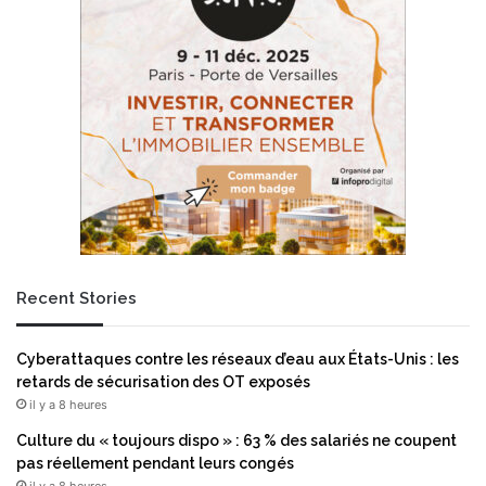
i
t
é
s
d
i
f
f
é
r
e
n
t
Recent Stories
e
s
Cyberattaques contre les réseaux d’eau aux États-Unis : les
retards de sécurisation des OT exposés
il y a 8 heures
Culture du « toujours dispo » : 63 % des salariés ne coupent
pas réellement pendant leurs congés