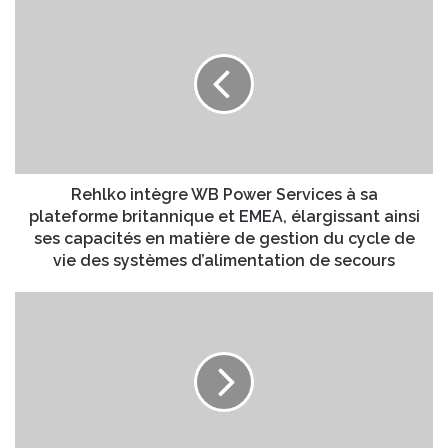
R
o
e
t
h
r
l
e
k
a
o
d
i
r
n
e
t
s
è
Rehlko intègre WB Power Services à sa
s
g
plateforme britannique et EMEA, élargissant ainsi
e
r
ses capacités en matière de gestion du cycle de
E
e
vie des systèmes d’alimentation de secours
m
W
a
B
Z
i
P
o
l
o
y
w
a
e
T
r
e
S
c
e