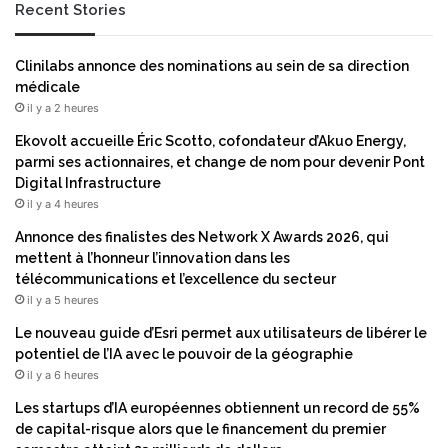
Recent Stories
i
u
t
t
a
i
Clinilabs annonce des nominations au sein de sa direction
n
o
médicale
n
n
il y a 2 heures
i
e
q
n
Ekovolt accueille Éric Scotto, cofondateur d’Akuo Energy,
u
s
parmi ses actionnaires, et change de nom pour devenir Pont
e
a
Digital Infrastructure
e
n
il y a 4 heures
t
t
Annonce des finalistes des Network X Awards 2026, qui
E
é
mettent à l’honneur l’innovation dans les
M
:
télécommunications et l’excellence du secteur
E
u
il y a 5 heures
A
n
,
t
Le nouveau guide d’Esri permet aux utilisateurs de libérer le
é
e
potentiel de l’IA avec le pouvoir de la géographie
l
r
il y a 6 heures
a
m
Les startups d’IA européennes obtiennent un record de 55%
r
i
de capital-risque alors que le financement du premier
g
n