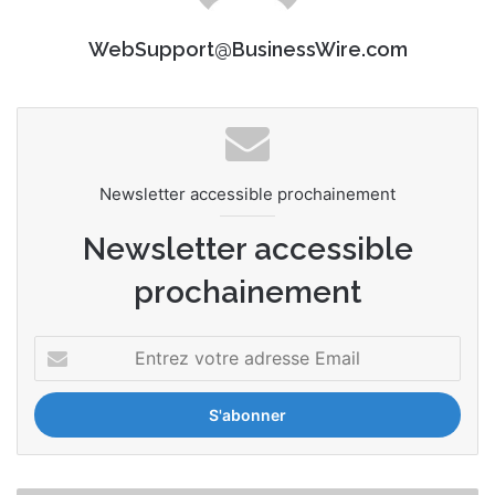
WebSupport@BusinessWire.com
Newsletter accessible prochainement
Newsletter accessible
prochainement
E
n
t
r
e
z
v