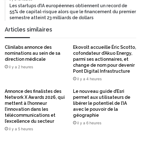
e
s
Les startups d’IA européennes obtiennent un record de
r
55% de capital-risque alors que le financement du premier
e
n
semestre atteint 23 milliards de dollars
n
e
m
t
Articles similaires
a
t
i
Clinilabs annonce des
Ekovolt accueille Éric Scotto,
è
nominations au sein de sa
cofondateur d’Akuo Energy,
r
direction médicale
parmi ses actionnaires, et
e
change de nom pour devenir
il y a 2 heures
Pont Digital Infrastructure
d
e
il y a 4 heures
g
Annonce des finalistes des
Le nouveau guide d’Esri
e
Network X Awards 2026, qui
permet aux utilisateurs de
s
mettent à l’honneur
libérer le potentiel de l’IA
t
l’innovation dans les
avec le pouvoir de la
i
télécommunications et
géographie
o
l’excellence du secteur
il y a 6 heures
n
il y a 5 heures
d
u