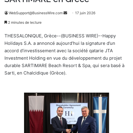
WebSupport@BusinessWire.com
E
17 juin 2026
n
2 minutes de lecture
v
o
THESSALONIQUE, Grèce--(BUSINESS WIRE)--Happy
y
Holidays S.A. a annoncé aujourd’hui la signature d’un
e
accord d’investissement avec la société qatarie JTA
r
Investment Holding en vue du développement du projet
u
durable SARTIMARE Beach Resort & Spa, qui sera basé à
n
Sarti, en Chalcidique (Grèce).
c
o
u
r
r
i
e
l