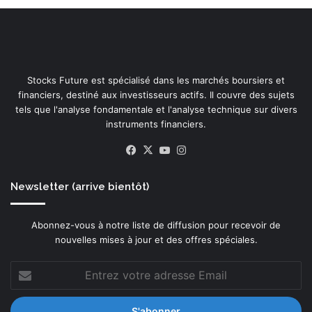
c
y
c
l
e
Stocks Future est spécialisé dans les marchés boursiers et
d
financiers, destiné aux investisseurs actifs. Il couvre des sujets
e
tels que l'analyse fondamentale et l'analyse technique sur divers
v
instruments financiers.
i
e
Facebook
X
YouTube
Instagram
d
e
s
Newsletter (arrive bientôt)
s
y
Abonnez-vous à notre liste de diffusion pour recevoir de
s
nouvelles mises à jour et des offres spéciales.
t
è
Entrez
m
votre
e
adresse
s