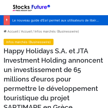
Menu
R
Le nouveau guide d’Esri permet aux utilisateurs de libérer le potentiel de l’IA avec le pouvoir de la géographie
Accueil
/
Accueil
/
Infos marchés (Businesswire)
Infos marchés (Businesswire)
Happy Holidays S.A. et JTA
Investment Holding annoncent
un investissement de 65
millions d’euros pour
permettre le développement
touristique du projet
SARTIMARE en Grèce