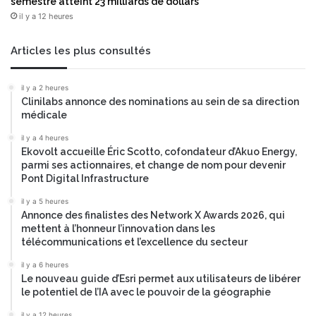
semestre atteint 23 milliards de dollars
i
a
il y a 12 heures
s
l
s
d
a
’
Articles les plus consultés
n
I
t
A
il y a 2 heures
a
c
Clinilabs annonce des nominations au sein de sa direction
i
l
médicale
n
i
s
n
il y a 4 heures
i
Ekovolt accueille Éric Scotto, cofondateur d’Akuo Energy,
i
parmi ses actionnaires, et change de nom pour devenir
s
q
Pont Digital Infrastructure
e
u
s
e
il y a 5 heures
c
s
Annonce des finalistes des Network X Awards 2026, qui
a
a
mettent à l’honneur l’innovation dans les
p
télécommunications et l’excellence du secteur
n
a
s
il y a 6 heures
c
I
Le nouveau guide d’Esri permet aux utilisateurs de libérer
i
n
le potentiel de l’IA avec le pouvoir de la géographie
t
t
é
il y a 12 heures