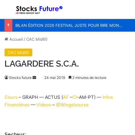
Menu
R
BILAN ÉDITION 2026 FESTIVAL JUSTE POUR RIRE MONTRÉAL
Accueil
/
CAC Mid60
CAC Mid60
LAGARDERE S.C.A.
Stocks future
E
24 mai 2019
2 minutes de lecture
n
v
Cours
– GRAPH — ACTUS (
AF
–
CI
-AM-PT) —
Infos
o
Financières
—
Videos
–
@Wingsbourse
y
e
r
u
Secteur: