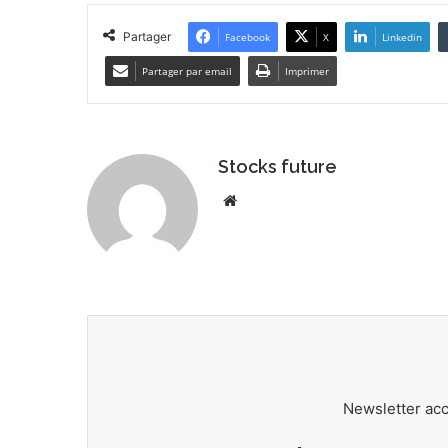
Partager
Facebook
X
Linkedin
Partager par email
Imprimer
Stocks future
We
bsi
te
Newsletter ac