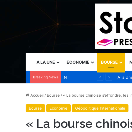
A LA UNE
ECONOMIE
BOURSE
M
Breaking News
NTT DOCOMO BUSINESS et la société minière publique chilienne CODELCO lancent une étude et une validation de principe visant à améliorer l’efficacité des opérations à distance dans les mines de cuivre grâce à l’APN IOWN®
A la Un
Accueil
/
Bourse
/
« La bourse chinoise s’effondre, les 
Bourse
Economie
Géopolitique Internationale
« La bourse chinois