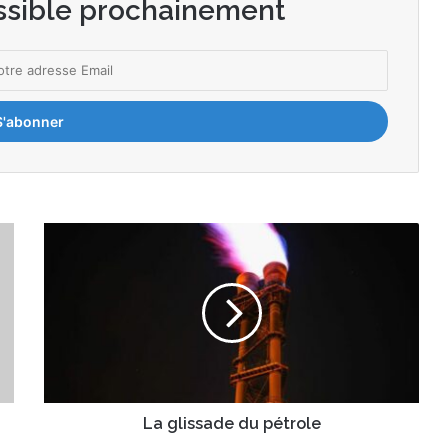
ssible prochainement
L
a
g
l
i
s
s
a
d
e
La glissade du pétrole
d