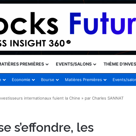
ATIÈRES PREMIÈRES
EVENTS/SALONS
THÈME D’INVE
e
Economie
Bourse
Matières Premières
Events/salo
investisseurs internationaux fuient la Chine » par Charles SANNAT
e s’effondre, les