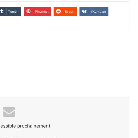
Tumblr
Pinterest
Reddit
VKontakte
cessible prochainement