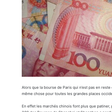
r
i
e
l
Alors que la bourse de Paris qui n’est pas en reste 
même chose pour toutes les grandes places occide
En effet les marchés chinois font plus que patiner,