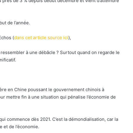
près de 3 % depuis début décembre et vient d’atteindre
but de l’année.
Echos (
dans cet article source ici
),
essembler à une débâcle ? Surtout quand on regarde le
ificatif.
ière en Chine poussant le gouvernement chinois à
r mettre fin à une situation qui pénalise l’économie de
qui commence dès 2021. C’est la démondialisation, car la
e et de l’économie.