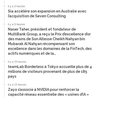
il y a 2 heures
Sia accélère son expansion en Australie avec
l’acquisition de Seven Consulting
il y a 5 heures
Naser Taher, président et fondateur de
MultiBank Group, a reçu le Prix d’excellence d’or
des mains de Son Altesse Cheikh Nahyan bin
Mubarak Al Nahyan récompensant son
excellence dans les domaines de la FinTech, des
actifs numériques et de la…
il y a 10 heures
teamLab Borderless à Tokyo accueille plus de 4
millions de visiteurs provenant de plus de 185
pays
il y a 12 heures
Zayo s’associe à NVIDIA pour renforcer la
capacité réseau essentielle des « usines d’IA »