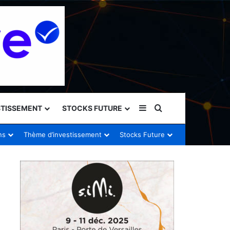
Sidebar (barre latéral
Rechercher
STISSEMENT
STOCKS FUTURE
ns
Thème d’investissement
Stocks Future