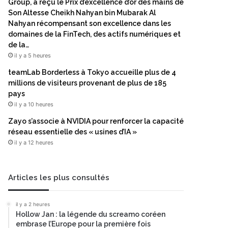
Group, a reçu le Prix d’excellence d’or des mains de
Son Altesse Cheikh Nahyan bin Mubarak Al
Nahyan récompensant son excellence dans les
domaines de la FinTech, des actifs numériques et
de la…
il y a 5 heures
teamLab Borderless à Tokyo accueille plus de 4
millions de visiteurs provenant de plus de 185
pays
il y a 10 heures
Zayo s’associe à NVIDIA pour renforcer la capacité
réseau essentielle des « usines d’IA »
il y a 12 heures
Articles les plus consultés
il y a 2 heures
Hollow Jan : la légende du screamo coréen
embrase l’Europe pour la première fois