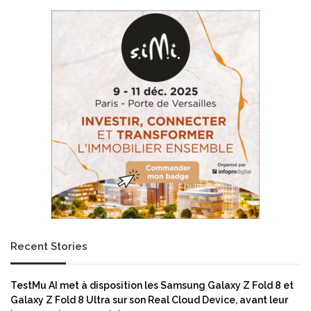
s
e
s
«
z
o
m
b
i
e
s
»
,
l
e
r
e
Recent Stories
t
o
u
TestMu AI met à disposition les Samsung Galaxy Z Fold 8 et
r
Galaxy Z Fold 8 Ultra sur son Real Cloud Device, avant leur
!