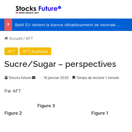
Menu
R
Bybit EU obtient la licence d’établissement de monnaie électronique
Accueil
/
AFT
AFT
AFT-Analyses
Sucre/Sugar – perspectives
Stocks future
E
16 janvier 2020
Temps de lecture 1 minute
n
Par AFT
v
o
Figure 3
y
Figure 2 Figure 1
e
r
u