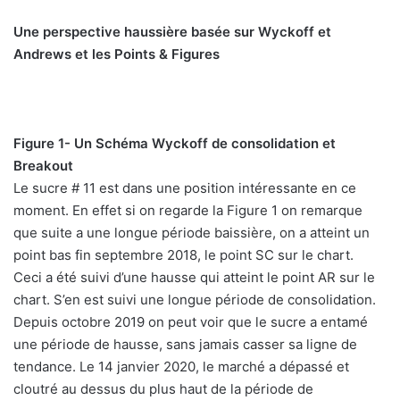
n
c
Une perspective haussière basée sur Wyckoff et
o
Andrews et les Points & Figures
u
r
r
i
Figure 1- Un Schéma Wyckoff de consolidation et
e
Breakout
l
Le sucre # 11 est dans une position intéressante en ce
moment. En effet si on regarde la Figure 1 on remarque
que suite a une longue période baissière, on a atteint un
point bas fin septembre 2018, le point SC sur le chart.
Ceci a été suivi d’une hausse qui atteint le point AR sur le
chart. S’en est suivi une longue période de consolidation.
Depuis octobre 2019 on peut voir que le sucre a entamé
une période de hausse, sans jamais casser sa ligne de
tendance. Le 14 janvier 2020, le marché a dépassé et
cloutré au dessus du plus haut de la période de