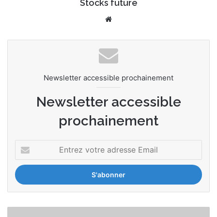
Stocks future
We
bsi
te
Newsletter accessible prochainement
Newsletter accessible
prochainement
E
n
t
r
e
z
v
P
o