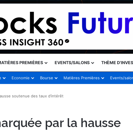
ATIÈRES PREMIÈRES
EVENTS/SALONS
THÈME D’INVE
e
Economie
Bourse
Matières Premières
Events/salo
ausse soutenue des taux d’intérêt
arquée par la hausse