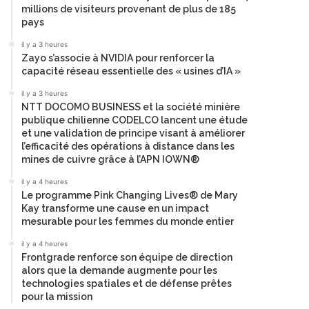
millions de visiteurs provenant de plus de 185
pays
il y a 3 heures
Zayo s’associe à NVIDIA pour renforcer la
capacité réseau essentielle des « usines d’IA »
il y a 3 heures
NTT DOCOMO BUSINESS et la société minière
publique chilienne CODELCO lancent une étude
et une validation de principe visant à améliorer
l’efficacité des opérations à distance dans les
mines de cuivre grâce à l’APN IOWN®
il y a 4 heures
Le programme Pink Changing Lives® de Mary
Kay transforme une cause en un impact
mesurable pour les femmes du monde entier
il y a 4 heures
Frontgrade renforce son équipe de direction
alors que la demande augmente pour les
technologies spatiales et de défense prêtes
pour la mission