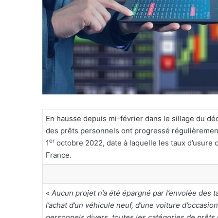
l
En hausse depuis mi-février dans le sillage du dé
des prêts personnels ont progressé régulièrement 
er
1
octobre 2022, date à laquelle les taux d’usure 
France.
«
Aucun projet n’a été épargné par l’envolée des t
l’achat d’un véhicule neuf, d’une voiture d’occasion
personnels divers, toutes les catégories de prêts