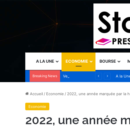
A LA UNE
ECONOMIE
BOURSE
M
Breaking News
Vercel nomme Amit Agarwal, CEO de Standard Template Labs et ancien président de Datadog, au conseil d’administration
A la Un
Accueil
/
Economie
/
2022, une année marquée par la h
Economie
2022, une année m