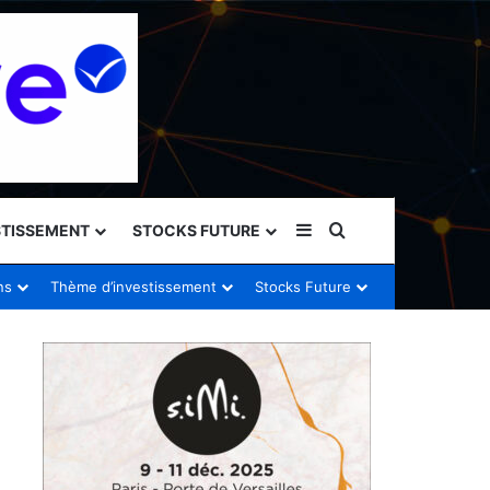
Sidebar (barre latéral
Rechercher
STISSEMENT
STOCKS FUTURE
ns
Thème d’investissement
Stocks Future