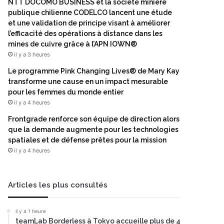
NTT DOCOMO BUSINESS et la société minière
publique chilienne CODELCO lancent une étude
et une validation de principe visant à améliorer
l’efficacité des opérations à distance dans les
mines de cuivre grâce à l’APN IOWN®
il y a 3 heures
Le programme Pink Changing Lives® de Mary Kay
transforme une cause en un impact mesurable
pour les femmes du monde entier
il y a 4 heures
Frontgrade renforce son équipe de direction alors
que la demande augmente pour les technologies
spatiales et de défense prêtes pour la mission
il y a 4 heures
Articles les plus consultés
il y a 1 heure
teamLab Borderless à Tokyo accueille plus de 4