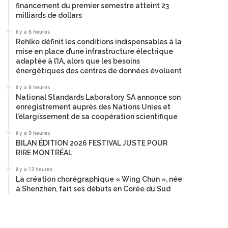
financement du premier semestre atteint 23
milliards de dollars
il y a 6 heures
Rehlko définit les conditions indispensables à la
mise en place d’une infrastructure électrique
adaptée à l’IA, alors que les besoins
énergétiques des centres de données évoluent
il y a 8 heures
National Standards Laboratory SA annonce son
enregistrement auprès des Nations Unies et
l’élargissement de sa coopération scientifique
il y a 9 heures
BILAN ÉDITION 2026 FESTIVAL JUSTE POUR
RIRE MONTRÉAL
il y a 13 heures
La création chorégraphique « Wing Chun », née
à Shenzhen, fait ses débuts en Corée du Sud