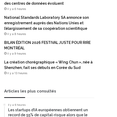
des centres de données évoluent
il y a 6 heures
National Standards Laboratory SA annonce son
enregistrement auprès des Nations Unies et
l’élargissement de sa coopération scientifique
il y a 8 heures
BILAN ÉDITION 2026 FESTIVAL JUSTE POUR RIRE
MONTRÉAL
il y a 9 heures
La création chorégraphique « Wing Chun », née à
Shenzhen, fait ses débuts en Corée du Sud
il y a 13 heures
Articles les plus consultés
il y a 6 heures
Les startups d’IA européennes obtiennent un
record de 55% de capital-risque alors que le