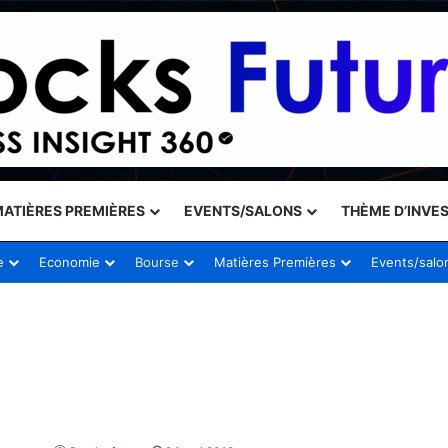
ATIÈRES PREMIÈRES
EVENTS/SALONS
THÈME D’INVE
e
Economie
Bourse
Matières Premières
Events/salo