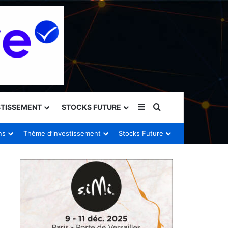
Sidebar (barre latéral
Rechercher
STISSEMENT
STOCKS FUTURE
ns
Thème d’investissement
Stocks Future