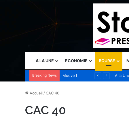
A LA UNE
ECONOMIE
BOURSE
M
Breaking News
Moove lève 250 millions de dollars avec une valorisation de 2,1 milliards de dollars pour développer sa couche d’infrastructure mondiale dédiée à la mobilité autonome
A la Un
Accueil
/
CAC 40
CAC 40