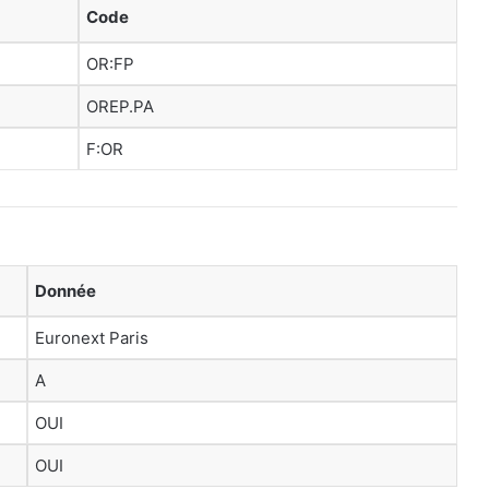
Code
OR:FP
OREP.PA
F:OR
Donnée
Euronext Paris
A
OUI
OUI