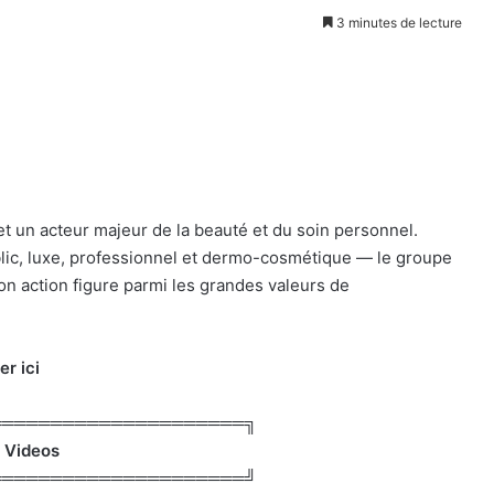
3 minutes de lecture
t un acteur majeur de la beauté et du soin personnel.
ic, luxe, professionnel et dermo-cosmétique — le groupe
Son action figure parmi les grandes valeurs de
er ici
═════════════════════╗
 Videos
═════════════════════╝