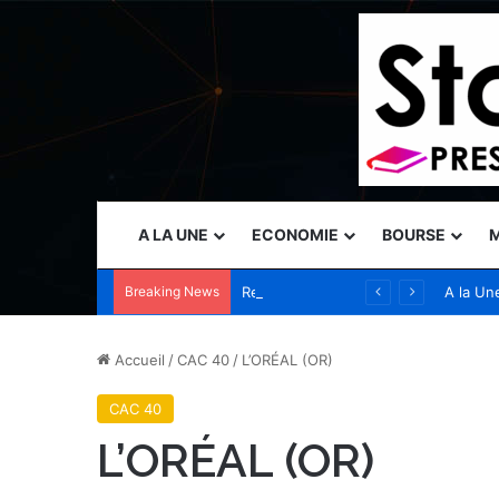
A LA UNE
ECONOMIE
BOURSE
M
Breaking News
Rehlko définit les conditions indispensables à la mise en place d’une infrastructure électrique adaptée à l’IA, alors que les besoins énergétiques des centres de données évoluent
A la Un
Accueil
/
CAC 40
/
L’ORÉAL (OR)
CAC 40
L’ORÉAL (OR)