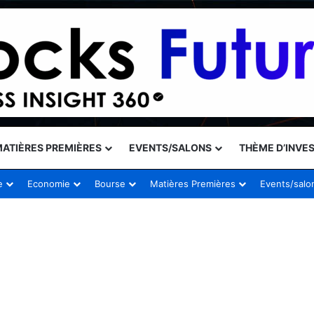
ATIÈRES PREMIÈRES
EVENTS/SALONS
THÈME D’INVE
e
Economie
Bourse
Matières Premières
Events/salo