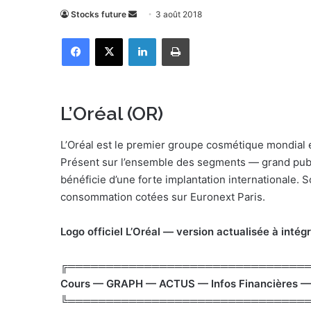
Stocks future
E
3 août 2018
n
Facebook
X
Linkedin
Imprimer
v
o
y
e
L’Oréal (OR)
r
u
L’Oréal est le premier groupe cosmétique mondial e
n
Présent sur l’ensemble des segments — grand publ
c
bénéficie d’une forte implantation internationale. 
o
consommation cotées sur Euronext Paris.
u
r
Logo officiel L’Oréal — version actualisée à intégr
r
i
e
╔═══════════════════════════════
l
Cours — GRAPH — ACTUS — Infos Financières —
╚═══════════════════════════════