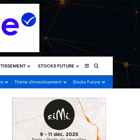
Sidebar (barre latéral
Rechercher
STISSEMENT
STOCKS FUTURE
ns
Thème d’investissement
Stocks Future