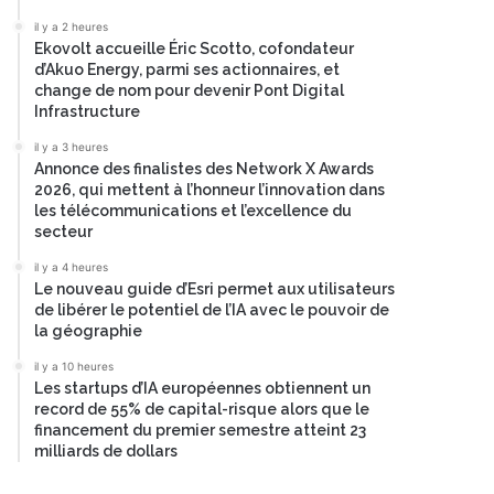
il y a 2 heures
Ekovolt accueille Éric Scotto, cofondateur
d’Akuo Energy, parmi ses actionnaires, et
change de nom pour devenir Pont Digital
Infrastructure
il y a 3 heures
Annonce des finalistes des Network X Awards
2026, qui mettent à l’honneur l’innovation dans
les télécommunications et l’excellence du
secteur
il y a 4 heures
Le nouveau guide d’Esri permet aux utilisateurs
de libérer le potentiel de l’IA avec le pouvoir de
la géographie
il y a 10 heures
Les startups d’IA européennes obtiennent un
record de 55% de capital-risque alors que le
financement du premier semestre atteint 23
milliards de dollars