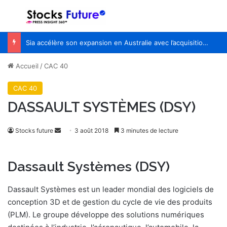
Menu
R
Sia accélère son expansion en Australie avec l’acquisition de Seven Consulting
Accueil
/
CAC 40
CAC 40
DASSAULT SYSTÈMES (DSY)
Stocks future
E
3 août 2018
3 minutes de lecture
n
v
Dassault Systèmes (DSY)
o
y
Dassault Systèmes est un leader mondial des logiciels de
e
conception 3D et de gestion du cycle de vie des produits
r
(PLM). Le groupe développe des solutions numériques
u