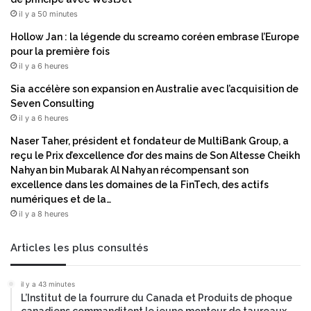
il y a 50 minutes
Hollow Jan : la légende du screamo coréen embrase l’Europe
pour la première fois
il y a 6 heures
Sia accélère son expansion en Australie avec l’acquisition de
Seven Consulting
il y a 6 heures
Naser Taher, président et fondateur de MultiBank Group, a
reçu le Prix d’excellence d’or des mains de Son Altesse Cheikh
Nahyan bin Mubarak Al Nahyan récompensant son
excellence dans les domaines de la FinTech, des actifs
numériques et de la…
il y a 8 heures
Articles les plus consultés
il y a 43 minutes
L’Institut de la fourrure du Canada et Produits de phoque
canadiens commanditent le jeune monteur de taureaux