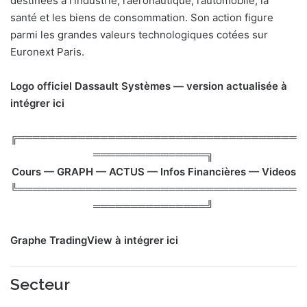
destinées à l’industrie, l’aéronautique, l’automobile, la
n
santé et les biens de consommation. Son action figure
c
parmi les grandes valeurs technologiques cotées sur
o
Euronext Paris.
u
r
r
Logo officiel Dassault Systèmes — version actualisée à
i
intégrer ici
e
l
╔═════════════════════════════════════
═══════════════╗
Cours — GRAPH — ACTUS — Infos Financières — Videos
╚═════════════════════════════════════
═══════════════╝
Graphe TradingView à intégrer ici
Secteur