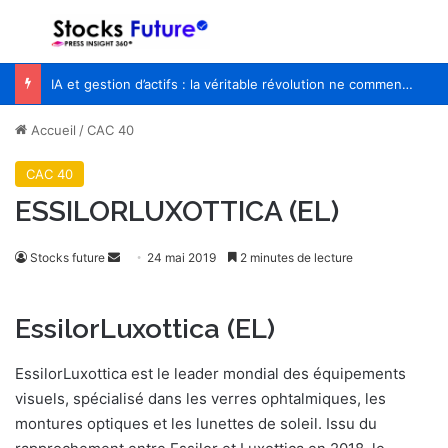
Menu
R
IA et gestion d’actifs : la véritable révolution ne commencera pas quand les robots remplaceront les financiers
Accueil
/
CAC 40
CAC 40
ESSILORLUXOTTICA (EL)
Envoyer
Stocks future
24 mai 2019
2 minutes de lecture
un
courriel
EssilorLuxottica (EL)
EssilorLuxottica est le leader mondial des équipements
visuels, spécialisé dans les verres ophtalmiques, les
montures optiques et les lunettes de soleil. Issu du