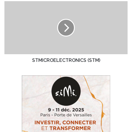
2019
STMICROELECTRONICS
(STM)
STMICROELECTRONICS (STM)