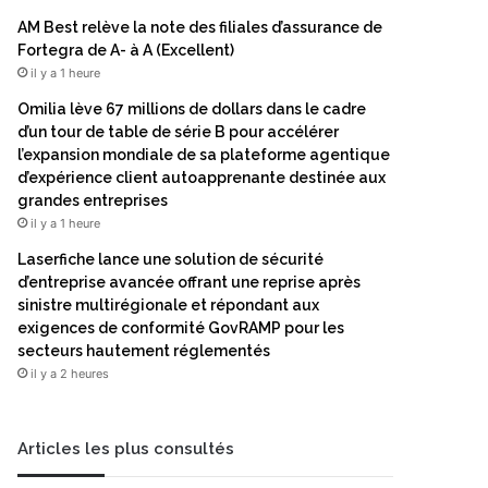
AM Best relève la note des filiales d’assurance de
Fortegra de A- à A (Excellent)
il y a 1 heure
Omilia lève 67 millions de dollars dans le cadre
d’un tour de table de série B pour accélérer
l’expansion mondiale de sa plateforme agentique
d’expérience client autoapprenante destinée aux
grandes entreprises
il y a 1 heure
Laserfiche lance une solution de sécurité
d’entreprise avancée offrant une reprise après
sinistre multirégionale et répondant aux
exigences de conformité GovRAMP pour les
secteurs hautement réglementés
il y a 2 heures
Articles les plus consultés