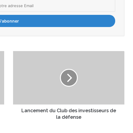
L
a
n
c
e
m
e
n
t
d
Lancement du Club des investisseurs de
u
la défense
C
l