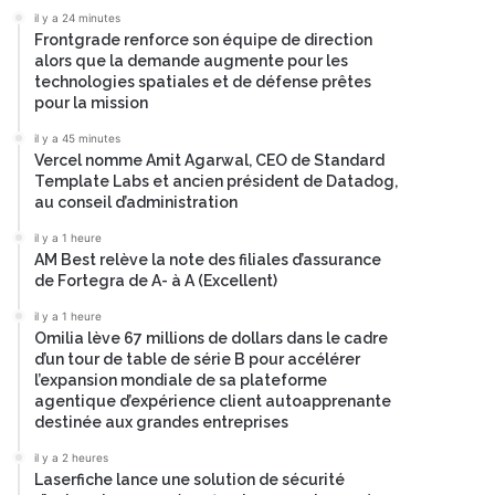
il y a 24 minutes
Frontgrade renforce son équipe de direction
alors que la demande augmente pour les
technologies spatiales et de défense prêtes
pour la mission
il y a 45 minutes
Vercel nomme Amit Agarwal, CEO de Standard
Template Labs et ancien président de Datadog,
au conseil d’administration
il y a 1 heure
AM Best relève la note des filiales d’assurance
de Fortegra de A- à A (Excellent)
il y a 1 heure
Omilia lève 67 millions de dollars dans le cadre
d’un tour de table de série B pour accélérer
l’expansion mondiale de sa plateforme
agentique d’expérience client autoapprenante
destinée aux grandes entreprises
il y a 2 heures
Laserfiche lance une solution de sécurité