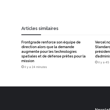
i
S
l
e
c
u
r
e
Articles similaires
f
u
Frontgrade renforce son équipe de
Vercel n
s
direction alors que la demande
Standard
i
augmente pour les technologies
présiden
o
spatiales et de défense prêtes pour la
d’admini
n
mission
il y a 4
n
il y a 24 minutes
e
n
t
p
o
u
r
f
Newslett