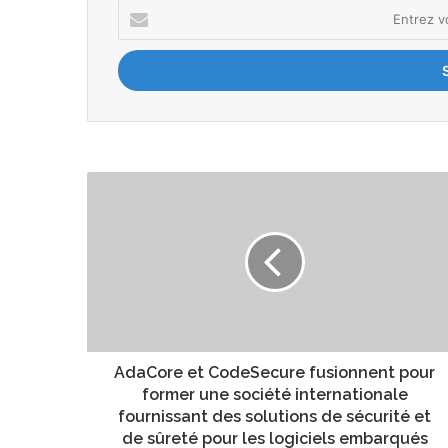
E
n
t
r
e
z
v
o
t
A
r
d
e
a
a
C
d
o
r
r
e
e
s
e
s
t
e
C
AdaCore et CodeSecure fusionnent pour
E
o
former une société internationale
m
d
fournissant des solutions de sécurité et
a
e
de sûreté pour les logiciels embarqués