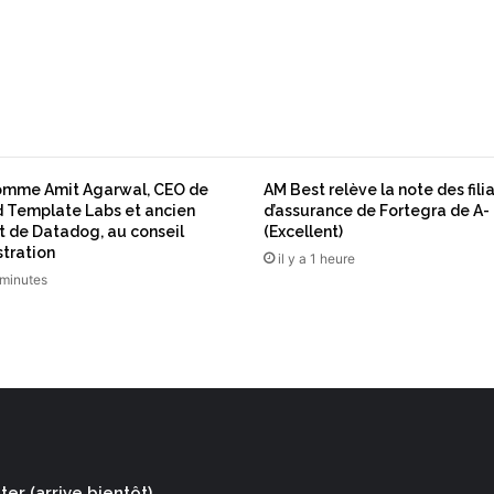
u
b
d
e
s
i
n
v
omme Amit Agarwal, CEO de
AM Best relève la note des fili
e
 Template Labs et ancien
d’assurance de Fortegra de A- 
s
t de Datadog, au conseil
(Excellent)
t
stration
il y a 1 heure
i
5 minutes
s
s
e
u
r
s
d
e
l
er (arrive bientôt)