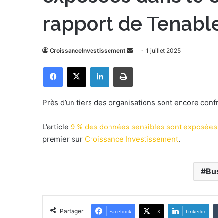
rapport de Tenabl
CroissanceInvestissement
E
1 juillet 2025
n
Facebook
X
Linkedin
Imprimer
v
o
y
Près d’un tiers des organisations sont encore conf
e
r
L’article
9 % des données sensibles sont exposées 
u
premier sur
Croissance Investissement
.
n
c
o
Bu
u
r
r
Partager
Facebook
X
Linkedin
i