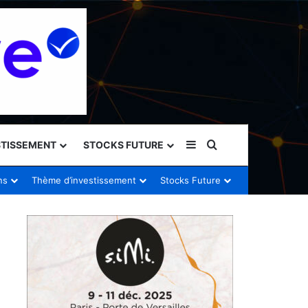
Sidebar (barre latéral
Rechercher
STISSEMENT
STOCKS FUTURE
ns
Thème d’investissement
Stocks Future