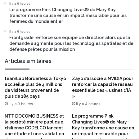
il y a 6 heures
g
o
Le programme Pink Changing Lives® de Mary Kay
e
,
transforme une cause en un impact mesurable pour les
s
M
femmes du monde entier
d
a
e
t
il y a 6 heures
t
Frontgrade renforce son équipe de direction alors que la
t
r
demande augmente pour les technologies spatiales et de
e
défense prêtes pour la mission
a
o
v
R
Articles similaires
a
e
i
n
l
z
teamLab Borderless à Tokyo
Zayo s’associe à NVIDIA pour
d
i
accueille plus de 4 millions
renforcer la capacité réseau
e
e
de visiteurs provenant de
essentielle des « usines d’IA
c
plus de 185 pays
»
t
a
d
il y a 3 heures
il y a 4 heures
l
e
c
NTT DOCOMO BUSINESS et
Le programme Pink
s
u
la société minière publique
Changing Lives® de Mary
d
chilienne CODELCO lancent
Kay transforme une cause en
l
i
une étude et une validation
un impact mesurable pour
,
r