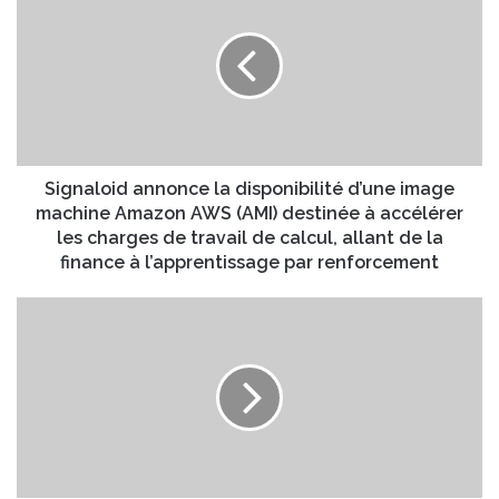
i
t
g
r
n
e
a
a
l
d
o
r
i
e
d
s
a
Signaloid annonce la disponibilité d’une image
s
n
machine Amazon AWS (AMI) destinée à accélérer
e
n
les charges de travail de calcul, allant de la
E
o
finance à l’apprentissage par renforcement
m
n
a
c
L
i
e
e
l
l
s
a
o
d
m
i
m
s
e
p
t
o
d