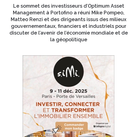
n
e
Le sommet des investisseurs d’Optimum Asset
i
s
Management à Portofino a réuni Mike Pompeo,
b
i
Matteo Renzi et des dirigeants issus des milieux
i
n
gouvernementaux, financiers et industriels pour
l
v
discuter de l’avenir de l’économie mondiale et de
i
e
la géopolitique
t
s
é
t
d
i
’
s
u
s
n
e
e
u
i
r
m
s
a
d
g
’
e
O
m
p
a
t
c
i