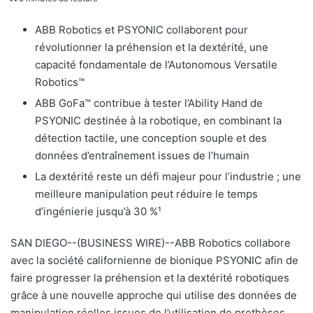
v
o
ABB Robotics et PSYONIC collaborent pour
y
révolutionner la préhension et la dextérité, une
e
capacité fondamentale de l’Autonomous Versatile
r
Robotics™
u
ABB GoFa™ contribue à tester l’Ability Hand de
n
PSYONIC destinée à la robotique, en combinant la
c
détection tactile, une conception souple et des
o
données d’entraînement issues de l’humain
u
La dextérité reste un défi majeur pour l’industrie ; une
r
meilleure manipulation peut réduire le temps
r
d’ingénierie jusqu’à 30 %¹
i
e
SAN DIEGO--(BUSINESS WIRE)--ABB Robotics collabore
l
avec la société californienne de bionique PSYONIC afin de
faire progresser la préhension et la dextérité robotiques
grâce à une nouvelle approche qui utilise des données de
manipulation réelles issues de l’utilisation de prothèses