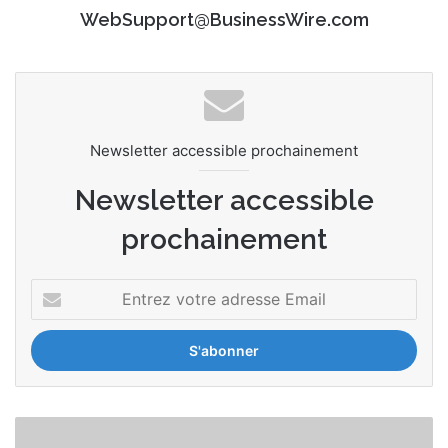
WebSupport@BusinessWire.com
Newsletter accessible prochainement
Newsletter accessible
prochainement
E
n
t
r
e
z
v
S
o