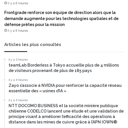
t
r
il y a 6 heures
i
t
n
Frontgrade renforce son équipe de direction alors que la
o
é
demande augmente pour les technologies spatiales et de
f
e
défense prêtes pour la mission
i
à
il y a 6 heures
n
a
o
c
a
Articles les plus consultés
c
r
é
é
l
il y a 3 heures
u
teamLab Borderless à Tokyo accueille plus de 4 millions
é
n
de visiteurs provenant de plus de 185 pays
r
i
e
M
il y a 4 heures
r
i
Zayo s’associe à NVIDIA pour renforcer la capacité réseau
l
essentielle des « usines d’IA »
k
e
e
il y a 5 heures
s
P
NTT DOCOMO BUSINESS et la société minière publique
c
o
chilienne CODELCO lancent une étude et une validation de
h
m
principe visant à améliorer l’efficacité des opérations à
a
p
distance dans les mines de cuivre grâce à l’APN IOWN®
r
e