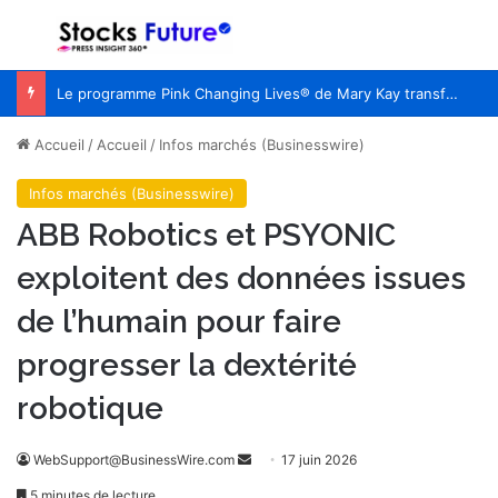
Menu
R
Le programme Pink Changing Lives® de Mary Kay transforme une cause en un impact mesurable pour les femmes du monde entier
Accueil
/
Accueil
/
Infos marchés (Businesswire)
Infos marchés (Businesswire)
ABB Robotics et PSYONIC
exploitent des données issues
de l’humain pour faire
progresser la dextérité
robotique
WebSupport@BusinessWire.com
E
17 juin 2026
n
5 minutes de lecture