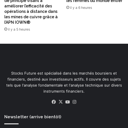
de principe visant à
les femmes du monde entier
a
i
améliorer l’efficacité des
il y a 6 heures
l
g
opérations à distance dans
l
e
les mines de cuivre grâce à
a
a
l’APN IOWN®
n
n
il y a 5 heures
t
t
d
s
e
i
l
s
a
s
f
u
i
s
Stocks Future est spécialisé dans les marchés boursiers et
n
d
financiers, destiné aux investisseurs actifs. Il couvre des sujets
a
e
tels que l'analyse fondamentale et l'analyse technique sur divers
n
s
instruments financiers.
c
m
e
i
Facebook
X
YouTube
Instagram
à
l
l
i
’
Newsletter (arrive bientôt)
e
a
u