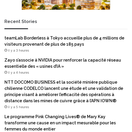
h
m
i
u
n
m
e
Recent Stories
A
A
s
m
s
teamLab Borderless à Tokyo accueille plus de 4 millions de
a
e
visiteurs provenant de plus de 185 pays
z
t
il y a 3 heures
o
M
n
a
Zayo s’associe à NVIDIA pour renforcer la capacité réseau
A
n
essentielle des « usines d’IA »
W
a
il y a 4 heures
S
g
NTT DOCOMO BUSINESS et la société minière publique
(
e
chilienne CODELCO lancent une étude et une validation de
A
m
principe visant à améliorer l’efficacité des opérations à
M
e
distance dans les mines de cuivre grâce à l’APN IOWN®
I
n
)
il y a 5 heures
t
d
à
Le programme Pink Changing Lives® de Mary Kay
e
P
transforme une cause en un impact mesurable pour les
s
o
femmes du monde entier