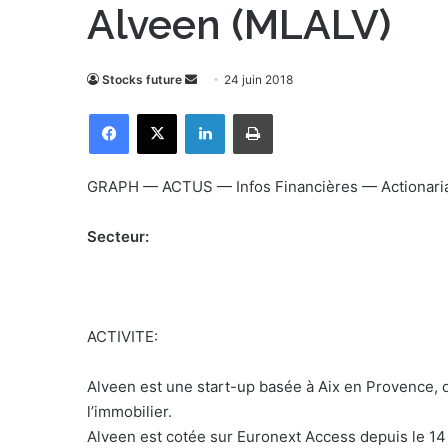
Alveen (MLALV)
Stocks future
E
24 juin 2018
n
Facebook
X
Linkedin
Imprimer
v
o
y
GRAPH — ACTUS — Infos Financières — Actionar
e
r
Secteur:
u
n
c
o
ACTIVITE:
u
r
Alveen est une start-up basée à Aix en Provence, q
r
l’immobilier.
i
Alveen est cotée sur Euronext Access depuis le 1
e