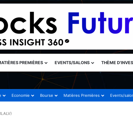
ATIÈRES PREMIÈRES
EVENTS/SALONS
THÈME D’INVE
e
Economie
Bourse
Matières Premières
Events/salo
MLALV)