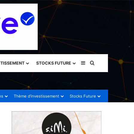
Sidebar (barre latéral
Rechercher
STISSEMENT
STOCKS FUTURE
ns
Thème d’investissement
Stocks Future