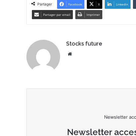
Partager
Facebook
X
Linkedin
Partager par email
Imprimer
Stocks future
We
bsi
te
Newsletter ac
Newsletter acce