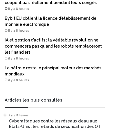
coupent pas réellement pendant leurs congés
il y a 8 heures
Bybit EU obtient la licence d’établissement de
monnaie électronique
il y a 8 heures
IA et gestion d’actifs : la véritable révolution ne
commencera pas quand les robots remplaceront
les financiers
il y a 8 heures
Le pétrole reste le principal moteur des marchés
mondiaux
il y a 8 heures
Articles les plus consultés
il y a 8 heures
Cyberattaques contre les réseaux d’eau aux
États-Unis : les retards de sécurisation des OT