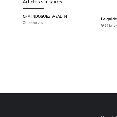
Articles similaires
a
P
i
)
l
CFM INDOSUEZ WEALTH
Le guide
10 août 2020
24 janvi