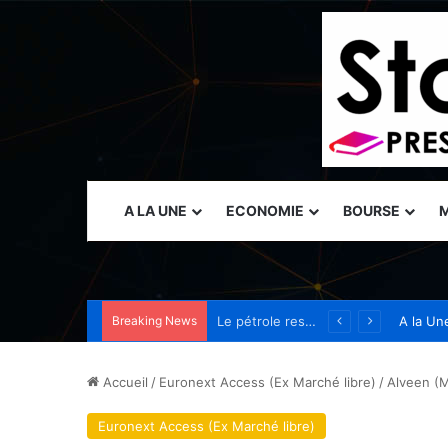
A LA UNE
ECONOMIE
BOURSE
M
Breaking News
Tanium présente des capacités de sécurité autonome au Black Hat USA 2026 pour permettre aux opérateurs de garder une longueur d’avance sur les menaces accélérées par l’IA
A la Un
Accueil
/
Euronext Access (Ex Marché libre)
/
Alveen (
Euronext Access (Ex Marché libre)