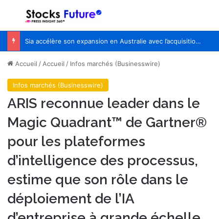
Menu
R
Sia accélère son expansion en Australie avec l’acquisition de Seven Consulting
Accueil
/
Accueil
/
Infos marchés (Businesswire)
Infos marchés (Businesswire)
ARIS reconnue leader dans le
Magic Quadrant™ de Gartner®
pour les plateformes
d’intelligence des processus,
estime que son rôle dans le
déploiement de l’IA
d’entreprise à grande échelle