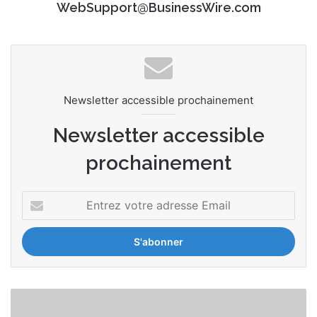
WebSupport@BusinessWire.com
Newsletter accessible prochainement
Newsletter accessible
prochainement
E
n
t
r
e
z
v
F
o
u