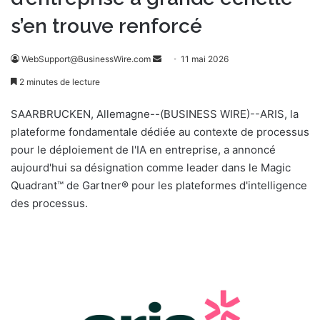
s’en trouve renforcé
WebSupport@BusinessWire.com
E
11 mai 2026
n
2 minutes de lecture
v
o
SAARBRUCKEN, Allemagne--(BUSINESS WIRE)--ARIS, la
y
plateforme fondamentale dédiée au contexte de processus
e
pour le déploiement de l'IA en entreprise, a annoncé
r
aujourd'hui sa désignation comme leader dans le Magic
u
Quadrant™ de Gartner® pour les plateformes d'intelligence
n
des processus.
c
o
u
r
r
i
e