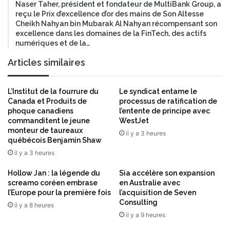
n
à
Naser Taher, président et fondateur de MultiBank Group, a
t
reçu le Prix d’excellence d’or des mains de Son Altesse
l
Cheikh Nahyan bin Mubarak Al Nahyan récompensant son
a
’
excellence dans les domaines de la FinTech, des actifs
u
h
numériques et de la…
t
e
o
u
Articles similaires
m
r
a
e
t
o
L’Institut de la fourrure du
Le syndicat entame le
i
ù
Canada et Produits de
processus de ratification de
s
phoque canadiens
l’entente de principe avec
q
commanditent le jeune
WestJet
é
u
monteur de taureaux
e
il y a 3 heures
québécois Benjamin Shaw
l
il y a 3 heures
’
e
Hollow Jan : la légende du
Sia accélère son expansion
x
screamo coréen embrase
en Australie avec
p
l’Europe pour la première fois
l’acquisition de Seven
a
Consulting
il y a 8 heures
n
il y a 9 heures
s