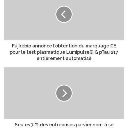
t
j
r
i
e
r
a
e
d
b
r
i
e
o
s
a
Fujirebio annonce l’obtention du marquage CE
s
n
pour le test plasmatique Lumipulse® G pTau 217
e
n
entièrement automatisé
E
o
m
n
S
a
c
e
i
e
u
l
l
l
’
e
o
s
b
7
t
%
e
d
n
e
Seules 7 % des entreprises parviennent à se