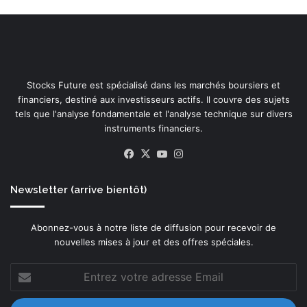
i
o
n
i
n
t
Stocks Future est spécialisé dans les marchés boursiers et
e
financiers, destiné aux investisseurs actifs. Il couvre des sujets
r
tels que l'analyse fondamentale et l'analyse technique sur divers
n
instruments financiers.
a
t
Facebook
X
YouTube
Instagram
i
o
n
Newsletter (arrive bientôt)
a
l
Abonnez-vous à notre liste de diffusion pour recevoir de
e
nouvelles mises à jour et des offres spéciales.
a
c
Entrez
c
votre
r
adresse
o