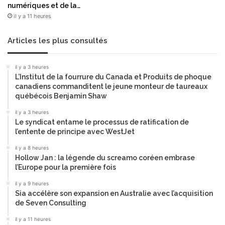
numériques et de la…
l
n
s
il y a 11 heures
t
e
a
®
u
Articles les plus consultés
G
x
p
r
il y a 3 heures
T
é
L’Institut de la fourrure du Canada et Produits de phoque
a
g
canadiens commanditent le jeune monteur de taureaux
u
l
québécois Benjamin Shaw
2
e
1
m
il y a 3 heures
7
Le syndicat entame le processus de ratification de
e
l’entente de principe avec WestJet
e
n
n
t
il y a 8 heures
t
a
Hollow Jan : la légende du screamo coréen embrase
i
t
l’Europe pour la première fois
è
i
il y a 9 heures
r
o
Sia accélère son expansion en Australie avec l’acquisition
e
n
de Seven Consulting
m
s
e
,
il y a 11 heures