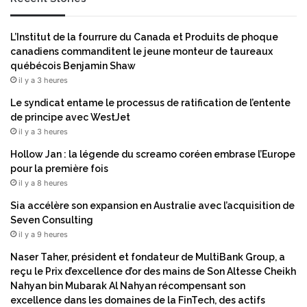
n
t
t
e
à
L’Institut de la fourrure du Canada et Produits de phoque
s
s
canadiens commanditent le jeune monteur de taureaux
t
e
québécois Benjamin Shaw
p
c
il y a 3 heures
l
o
a
n
Le syndicat entame le processus de ratification de l’entente
s
f
de principe avec WestJet
m
o
il y a 3 heures
a
r
Hollow Jan : la légende du screamo coréen embrase l’Europe
t
m
pour la première fois
i
e
il y a 8 heures
q
r
u
p
Sia accélère son expansion en Australie avec l’acquisition de
e
l
Seven Consulting
L
e
il y a 9 heures
u
i
Naser Taher, président et fondateur de MultiBank Group, a
m
n
reçu le Prix d’excellence d’or des mains de Son Altesse Cheikh
i
e
Nahyan bin Mubarak Al Nahyan récompensant son
p
m
excellence dans les domaines de la FinTech, des actifs
u
e