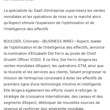
v
o
La spécialiste du SaaS d'entreprise supervisera les ventes
y
mondiales et les opérations de mise sur le marché alors
e
qu'Aspect stimule l'expansion de l'optimisation et de
r
l'intelligence des effectifs
u
n
BOULDER, Colorado--(BUSINESS WIRE)--Aspect, leader
c
de l'optimisation et de l'intelligence des effectifs, annonce
o
la nomination d'Elizabeth Del Ferro au poste de Chief
u
Growth Officer (CGO). À ce titre, Del Ferro dirigera les
r
ventes mondiales d’Aspect, les opérations GTM, ainsi que
r
la réussite et les services aux clients, faisant progresser la
i
mission de l’entreprise consistant à doter les effectifs de
e
première ligne d’une technologie intuitive et intelligente.
l
Elle dirigera également les efforts visant à reforger la
stratégie de croissance internationale, des canaux et des
segments d’Aspect, débloquer de nouvelles sources de
revenus et renforcer leur empreinte mondiale.