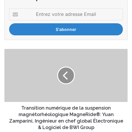
E
n
t
r
e
z
v
T
o
r
t
a
r
n
e
s
a
i
d
t
r
i
e
o
s
n
Transition numérique de la suspension
s
n
magnétorhéologique MagneRide®: Yuan
e
u
Zamparini, Ingénieur en chef global Électronique
E
m
& Logiciel de BWI Group
m