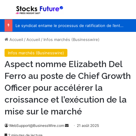
Menu
R
Le syndicat entame le processus de ratification de l’entente de principe avec WestJet
Accueil
/
Accueil
/
Infos marchés (Businesswire)
Infos marchés (Businesswire)
Aspect nomme Elizabeth Del
Ferro au poste de Chief Growth
Officer pour accélérer la
croissance et l’exécution de la
mise sur le marché
WebSupport@BusinessWire.com
E
21 août 2025
n
2 minutes de lecture