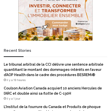
g
u
n
p
é
a
t
c
o
c
r
u
h
e
é
i
o
l
Recent Stories
l
l
o
e
g
S
Le tribunal arbitral de la CCI délivre une sentence arbitrale
i
ø
quantifiant le montant des dommages-intérêts en faveur
q
r
d’AOP Health dans le cadre des procédures BESREMi®
u
e
il y a 19 heures
e
n
M
E
Coulson Aviation Canada acquiert 10 anciens Hercules de
a
l
l’ARC et double ainsi sa flotte de C-130H
g
b
il y a 1 jour
n
e
L’Institut de la fourrure du Canada et Produits de phoque
e
c