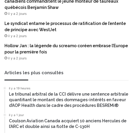
canadiens commanditent le jeune monteur de taureaux
R
h
québécois Benjamin Shaw
i
e
il y a 2 jours
d
t
e
M
Le syndicat entame le processus de ratification de l’entente
®
a
de principe avec WestJet
:
t
il y a 2 jours
Y
t
Hollow Jan : la légende du screamo coréen embrase l’Europe
u
h
pour la première fois
a
e
n
il y a 2 jours
w
Z
W
a
e
Articles les plus consultés
m
s
p
t
il y a 19 heures
a
e
Le tribunal arbitral de la CCI délivre une sentence arbitrale
r
r
quantifiant le montant des dommages-intérêts en faveur
i
m
d’AOP Health dans le cadre des procédures BESREMi®
n
a
i
il y a 1 jour
n
,
Coulson Aviation Canada acquiert 10 anciens Hercules de
d
l’ARC et double ainsi sa flotte de C-130H
I
a