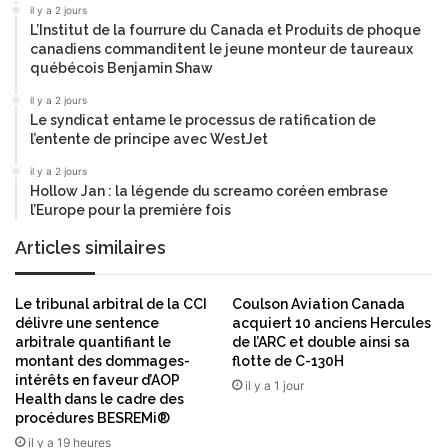
n
n
il y a 2 jours
g
s
L’Institut de la fourrure du Canada et Produits de phoque
é
s
canadiens commanditent le jeune monteur de taureaux
n
o
québécois Benjamin Shaw
i
n
il y a 2 jours
e
c
Le syndicat entame le processus de ratification de
u
o
l’entente de principe avec WestJet
r
n
e
s
il y a 2 jours
n
Hollow Jan : la légende du screamo coréen embrase
e
l’Europe pour la première fois
c
i
h
l
Articles similaires
e
d
f
'
g
a
Le tribunal arbitral de la CCI
Coulson Aviation Canada
l
d
délivre une sentence
acquiert 10 anciens Hercules
o
m
arbitrale quantifiant le
de l’ARC et double ainsi sa
b
montant des dommages-
flotte de C-130H
i
a
intérêts en faveur d’AOP
n
il y a 1 jour
Health dans le cadre des
l
i
procédures BESREMi®
É
s
l
il y a 19 heures
t