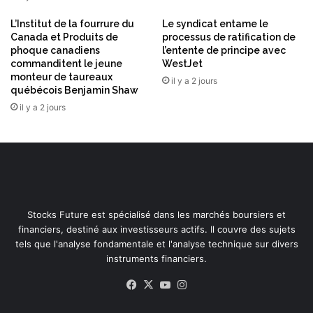
e
r
L’Institut de la fourrure du
Le syndicat entame le
c
a
Canada et Produits de
processus de ratification de
t
t
phoque canadiens
l’entente de principe avec
r
i
commanditent le jeune
WestJet
o
o
monteur de taureaux
il y a 2 jours
n
n
québécois Benjamin Shaw
i
il y a 2 jours
q
u
e
&
L
o
g
Stocks Future est spécialisé dans les marchés boursiers et
i
financiers, destiné aux investisseurs actifs. Il couvre des sujets
c
tels que l'analyse fondamentale et l'analyse technique sur divers
i
instruments financiers.
e
l
Facebook
X
YouTube
Instagram
d
e