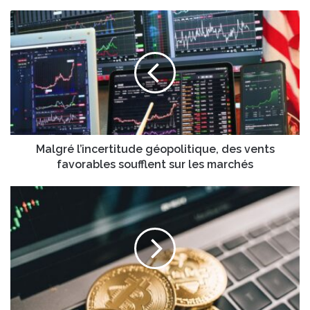
Malgré
l’incertitude
géopolitique,
des
vents
favorables
soufflent
sur
les
marchés
Malgré l’incertitude géopolitique, des vents
favorables soufflent sur les marchés
Bitcoin,
évolution
écosystème
crypto
en
2026