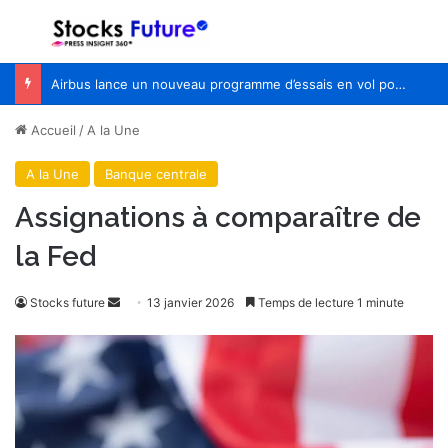
Menu
R
Airbus lance un nouveau programme d’essais en vol pour Wing of Tomorrow
Accueil
/
A la Une
A la Une
Banque centrale
Assignations à comparaître de
la Fed
Envoyer
Stocks future
13 janvier 2026
Temps de lecture 1 minute
un
courriel