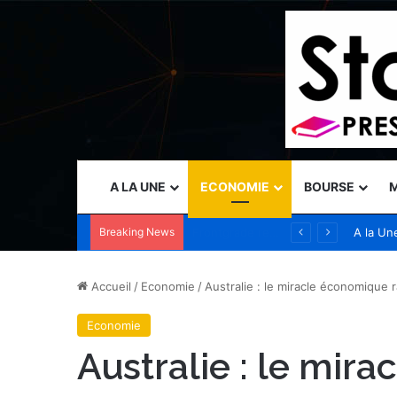
A LA UNE
ECONOMIE
BOURSE
M
Breaking News
Vercel nomme Amit Agarwal, CEO de Standard Template Labs et ancien président de Datadog, au conseil d’administration
A la Un
Accueil
/
Economie
/
Australie : le miracle économique r
Economie
Australie : le mir