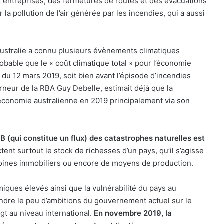
t entreprises, des fermetures de routes et des évacuations
 la pollution de l’air générée par les incendies, qui a aussi
ustralie a connu plusieurs évènements climatiques
obable que le « coût climatique total » pour l’économie
 du 12 mars 2019, soit bien avant l’épisode d’incendies
neur de la RBA Guy Debelle, estimait déjà que la
’économie australienne en 2019 principalement via son
PIB (qui constitue un flux) des catastrophes naturelles est
tent surtout le stock de richesses d’un pays, qu’il s’agisse
imoines immobiliers ou encore de moyens de production.
ues élevés ainsi que la vulnérabilité du pays au
ndre le peu d’ambitions du gouvernement actuel sur le
igt au niveau international.
En novembre 2019, la