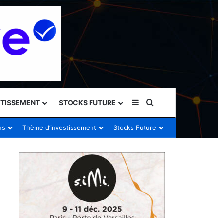
Sidebar (barre latéral
Rechercher
STISSEMENT
STOCKS FUTURE
ns
Thème d’investissement
Stocks Future