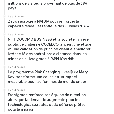
millions de visiteurs provenant de plus de 185
pays
il y a 3 heures
Zayo s’associe à NVIDIA pour renforcer la
capacité réseau essentielle des « usines d’IA »
il y a 3 heures
NTT DOCOMO BUSINESS et la société minière
publique chilienne CODELCO lancent une étude
et une validation de principe visant à améliorer
l’efficacité des opérations à distance dans les
mines de cuivre grâce à l’APN IOWN®
il y a 4 heures
Le programme Pink Changing Lives® de Mary
Kay transforme une cause en un impact
mesurable pour les femmes du monde entier
il y a 4 heures
Frontgrade renforce son équipe de direction
alors que la demande augmente pour les
technologies spatiales et de défense prêtes
pour la mission