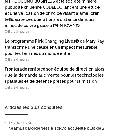
NTT DOCOMO BUSINESS et la société minière
publique chilienne CODELCO lancent une étude
et une validation de principe visant à améliorer
l’efficacité des opérations à distance dans les
mines de cuivre grâce à l’APN IOWN®
il y a 3 heures
Le programme Pink Changing Lives® de Mary Kay
transforme une cause en un impact mesurable
pour les femmes du monde entier
il y a 4 heures
Frontgrade renforce son équipe de direction alors
que la demande augmente pour les technologies
spatiales et de défense prêtes pour la mission
il y a 4 heures
Articles les plus consultés
il y a 52 minutes
teamLab Borderless à Tokyo accueille plus de 4