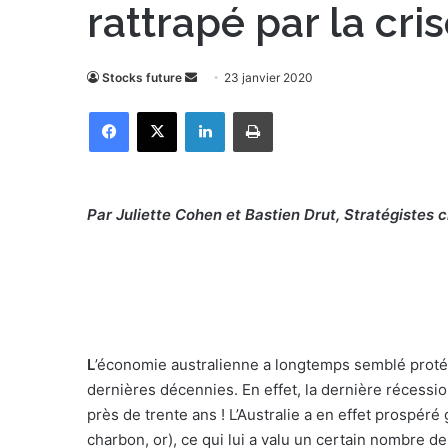
rattrapé par la cri
Stocks future
E
23 janvier 2020
n
Facebook
X
Linkedin
Imprimer
v
o
y
e
Par Juliette Cohen et Bastien Drut, Stratégistes
r
u
n
c
o
u
L
’économie australienne a longtemps semblé proté
r
dernières décennies. En effet, la dernière récession
r
près de trente ans ! L’Australie a en effet prospér
i
charbon, or), ce qui lui a valu un certain nombre 
e