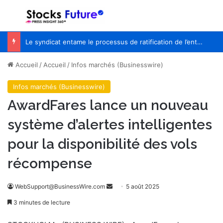
Menu
R
Le syndicat entame le processus de ratification de l’entente de principe avec WestJet
Accueil
/
Accueil
/
Infos marchés (Businesswire)
Infos marchés (Businesswire)
AwardFares lance un nouveau
système d’alertes intelligentes
pour la disponibilité des vols
récompense
WebSupport@BusinessWire.com
E
5 août 2025
n
3 minutes de lecture
v
o