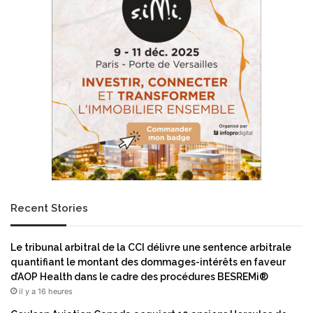
s
E
K
l
a
e
b
v
i
e
s
n
i
M
g
u
n
s
e
i
n
c
t
e
u
n
n
c
Recent Stories
a
o
c
l
c
l
Le tribunal arbitral de la CCI délivre une sentence arbitrale
o
a
quantifiant le montant des dommages-intérêts en faveur
r
b
d’AOP Health dans le cadre des procédures BESREMi®
d
o
il y a 16 heures
d
r
e