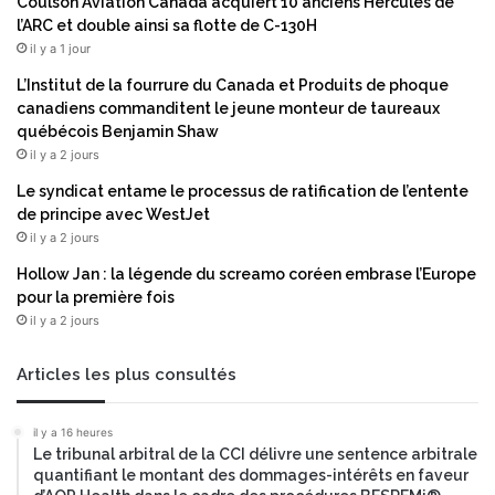
a
Coulson Aviation Canada acquiert 10 anciens Hercules de
l
t
l’ARC et double ainsi sa flotte de C-130H
i
i
il y a 1 jour
c
o
L’Institut de la fourrure du Canada et Produits de phoque
e
n
canadiens commanditent le jeune monteur de taureaux
n
a
québécois Benjamin Shaw
c
v
il y a 2 jours
e
e
p
c
Le syndicat entame le processus de ratification de l’entente
o
d
de principe avec WestJet
u
e
il y a 2 jours
r
s
Hollow Jan : la légende du screamo coréen embrase l’Europe
l
p
pour la première fois
e
a
il y a 2 jours
b
r
i
t
o
e
Articles les plus consultés
s
n
i
a
il y a 16 heures
m
i
Le tribunal arbitral de la CCI délivre une sentence arbitrale
i
r
quantifiant le montant des dommages-intérêts en faveur
l
e