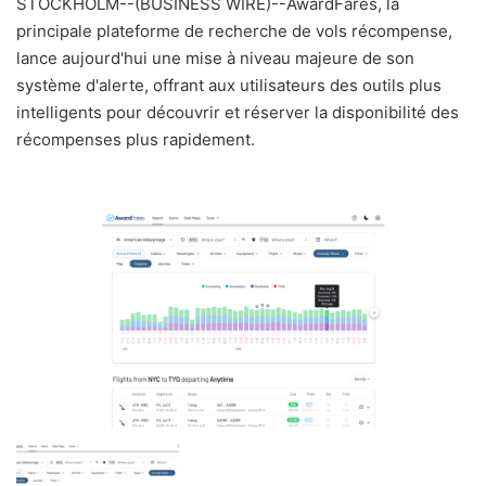
STOCKHOLM--(BUSINESS WIRE)--AwardFares, la
y
principale plateforme de recherche de vols récompense,
e
lance aujourd'hui une mise à niveau majeure de son
r
système d'alerte, offrant aux utilisateurs des outils plus
u
intelligents pour découvrir et réserver la disponibilité des
n
récompenses plus rapidement.
c
o
u
r
r
i
e
l