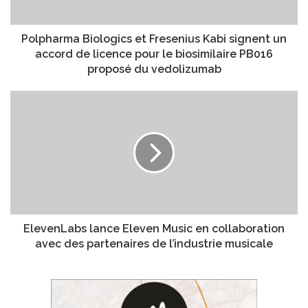
r
m
e
a
s
B
Polpharma Biologics et Fresenius Kabi signent un
s
i
accord de licence pour le biosimilaire PB016
e
o
proposé du vedolizumab
E
l
m
o
E
a
g
l
i
i
e
l
c
v
s
e
e
n
t
L
F
a
r
b
e
s
ElevenLabs lance Eleven Music en collaboration
s
l
avec des partenaires de l’industrie musicale
e
a
n
n
i
c
u
e