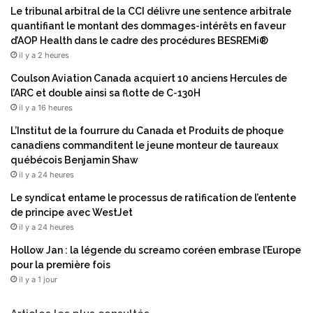
Le tribunal arbitral de la CCI délivre une sentence arbitrale
quantifiant le montant des dommages-intérêts en faveur
d’AOP Health dans le cadre des procédures BESREMi®
il y a 2 heures
Coulson Aviation Canada acquiert 10 anciens Hercules de
l’ARC et double ainsi sa flotte de C-130H
il y a 16 heures
L’Institut de la fourrure du Canada et Produits de phoque
canadiens commanditent le jeune monteur de taureaux
québécois Benjamin Shaw
il y a 24 heures
Le syndicat entame le processus de ratification de l’entente
de principe avec WestJet
il y a 24 heures
Hollow Jan : la légende du screamo coréen embrase l’Europe
pour la première fois
il y a 1 jour