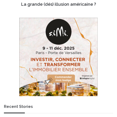
d'une
La grande (dés) illusion américaine ?
flotte
de
120
bus
d'ici
2025
Recent Stories