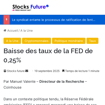
Menu
R
Le syndicat entame le processus de ratification de l’entente de principe avec WestJet
Accueil
/
A la Une
A la Une
Cryptomonnaies
Politique monétaire
Taux
Baisse des taux de la FED de
0,25%
Envoyer
Stocks future
19 septembre 2025
Temps de lecture 1 minute
un
Par Manuel Valente –
Directeur de la Recherche
–
courriel
Coinhouse
Dans un contexte politique tendu, la Réserve Fédérale
américaine (FED) a annoncé mercredi une baisse de ses