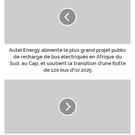
alimente
le
plus
grand
projet
public
de
recharge
Autel Energy alimente le plus grand projet public
de
de recharge de bus électriques en Afrique du
bus
Sud, au Cap, et soutient la transition d'une flotte
électriques
de 120 bus d'ici 2025
en
Afrique
La
du
grande
Sud,
(dés)
au
illusion
Cap,
américaine
et
?
soutient
la
transition