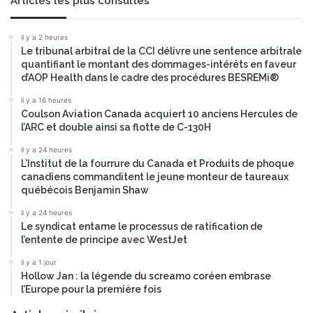
Articles les plus consultés
il y a 2 heures
Le tribunal arbitral de la CCI délivre une sentence arbitrale
quantifiant le montant des dommages-intérêts en faveur
d’AOP Health dans le cadre des procédures BESREMi®
il y a 16 heures
Coulson Aviation Canada acquiert 10 anciens Hercules de
l’ARC et double ainsi sa flotte de C-130H
il y a 24 heures
L’Institut de la fourrure du Canada et Produits de phoque
canadiens commanditent le jeune monteur de taureaux
québécois Benjamin Shaw
il y a 24 heures
Le syndicat entame le processus de ratification de
l’entente de principe avec WestJet
il y a 1 jour
Hollow Jan : la légende du screamo coréen embrase
l’Europe pour la première fois