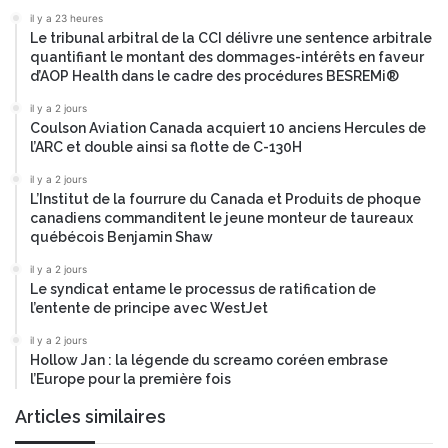
d
e
il y a 23 heures
a
u
Le tribunal arbitral de la CCI délivre une sentence arbitrale
n
r
quantifiant le montant des dommages-intérêts en faveur
s
o
d’AOP Health dans le cadre des procédures BESREMi®
l
p
’
il y a 2 jours
é
I
Coulson Aviation Canada acquiert 10 anciens Hercules de
e
l’ARC et double ainsi sa flotte de C-130H
A
n
r
c
il y a 2 jours
e
e
L’Institut de la fourrure du Canada et Produits de phoque
s
r
canadiens commanditent le jeune monteur de taureaux
t
t
québécois Benjamin Shaw
e
i
il y a 2 jours
n
f
Le syndicat entame le processus de ratification de
t
i
l’entente de principe avec WestJet
s
é
o
G
il y a 2 jours
l
Hollow Jan : la légende du screamo coréen embrase
a
l’Europe pour la première fois
i
i
d
a
Articles similaires
e
-
s
X