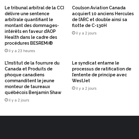
,
L
Le tribunal arbitral de la CCI
Coulson Aviation Canada
l
a
délivre une sentence
acquiert 10 anciens Hercules
a
b
arbitrale quantifiant le
de l’ARC et double ainsi sa
r
montant des dommages-
flotte de C-130H
e
e
intérêts en faveur d’AOP
l
il y a 2 jours
Health dans le cadre des
c
l
procédures BESREMi®
h
e
e
il y a 23 heures
v
r
e
L’Institut de la fourrure du
Le syndicat entame le
c
l
Canada et Produits de
processus de ratification de
h
3
phoque canadiens
l’entente de principe avec
e
commanditent le jeune
WestJet
d
monteur de taureaux
il y a 2 jours
e
québécois Benjamin Shaw
m
il y a 2 jours
e
u
r
e
l
a