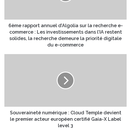
a
d
p
r
p
e
o
s
r
6ème rapport annuel d’Algolia sur la recherche e-
s
t
commerce : Les investissements dans l’IA restent
e
a
solides, la recherche demeure la priorité digitale
E
n
du e-commerce
m
n
a
u
S
i
e
o
l
l
u
d
v
’
e
A
r
l
a
g
i
o
n
l
e
Souveraineté numérique : Cloud Temple devient
i
t
le premier acteur européen certifié Gaia-X Label
a
é
level 3
s
n