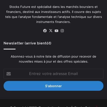
p
Stocks Future est spécialisé dans les marchés boursiers et
r
financiers, destiné aux investisseurs actifs. Il couvre des sujets
i
tels que l'analyse fondamentale et l'analyse technique sur divers
o
instruments financiers.
r
i
Facebook
X
YouTube
Instagram
t
é
d
Newsletter (arrive bientôt)
i
g
Abonnez-vous à notre liste de diffusion pour recevoir de
i
nouvelles mises à jour et des offres spéciales.
t
a
Entrez
l
votre
e
adresse
d
Email
u
e
-
c