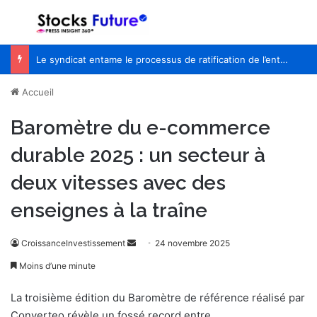
Menu
R
Le syndicat entame le processus de ratification de l’entente de principe avec WestJet
Accueil
Baromètre du e-commerce
durable 2025 : un secteur à
deux vitesses avec des
enseignes à la traîne
CroissanceInvestissement
E
24 novembre 2025
n
Moins d’une minute
v
o
La troisième édition du Baromètre de référence réalisé par
y
Converteo révèle un fossé record entre...