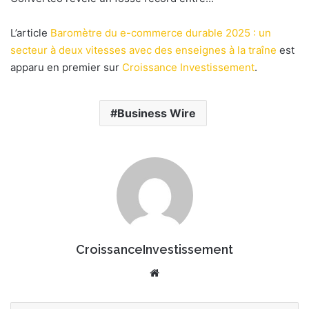
e
r
L’article
Baromètre du e-commerce durable 2025 : un
u
secteur à deux vitesses avec des enseignes à la traîne
est
n
apparu en premier sur
Croissance Investissement
.
c
o
u
Business Wire
r
r
i
e
l
CroissanceInvestissement
We
bsi
te