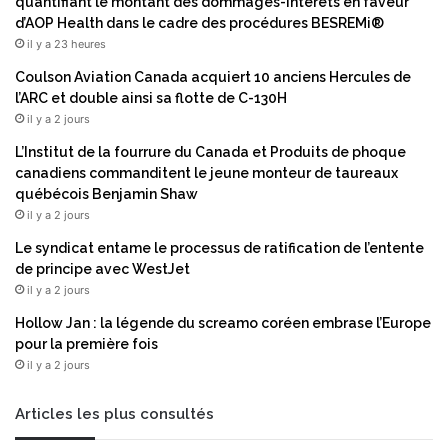
quantifiant le montant des dommages-intérêts en faveur
c
e
d’AOP Health dans le cadre des procédures BESREMi®
e
v
il y a 23 heures
:
i
L
e
Coulson Aviation Canada acquiert 10 anciens Hercules de
e
n
l’ARC et double ainsi sa flotte de C-130H
s
t
il y a 2 jours
i
l
L’Institut de la fourrure du Canada et Produits de phoque
n
e
canadiens commanditent le jeune monteur de taureaux
v
p
québécois Benjamin Shaw
e
r
il y a 2 jours
s
e
t
m
Le syndicat entame le processus de ratification de l’entente
i
i
de principe avec WestJet
s
e
il y a 2 jours
s
r
Hollow Jan : la légende du screamo coréen embrase l’Europe
e
a
pour la première fois
m
c
e
il y a 2 jours
t
n
e
t
u
Articles les plus consultés
s
r