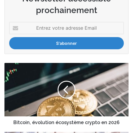
prochainement
Entrez
votre
adresse
Email
Bitcoin,
évolution
écosystème
crypto
en
2026
Bitcoin, évolution écosystème crypto en 2026