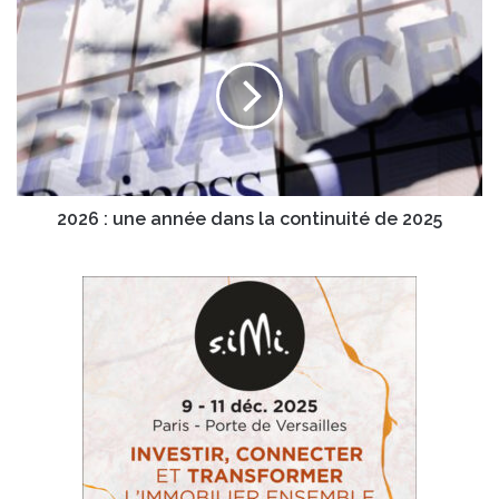
2026
:
une
année
dans
la
continuité
de
2025
2026 : une année dans la continuité de 2025