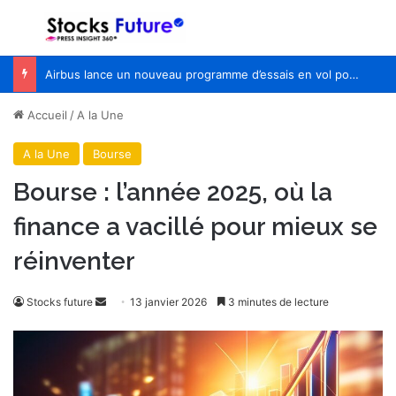
Menu
R
Airbus lance un nouveau programme d’essais en vol pour Wing of Tomorrow
Accueil
/
A la Une
A la Une
Bourse
Bourse : l’année 2025, où la
finance a vacillé pour mieux se
réinventer
Envoyer
Stocks future
13 janvier 2026
3 minutes de lecture
un
courriel