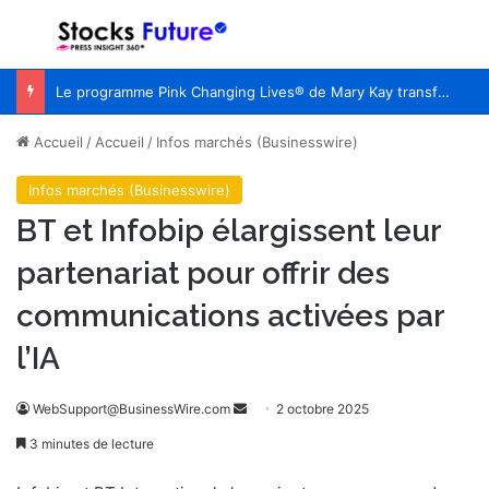
Menu
R
Le programme Pink Changing Lives® de Mary Kay transforme une cause en un impact mesurable pour les femmes du monde entier
Accueil
/
Accueil
/
Infos marchés (Businesswire)
Infos marchés (Businesswire)
BT et Infobip élargissent leur
partenariat pour offrir des
communications activées par
l’IA
WebSupport@BusinessWire.com
E
2 octobre 2025
n
3 minutes de lecture
v
o