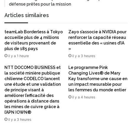
défense prêtes pour la mission
Articles similaires
teamLab Borderless à Tokyo
Zayo s’associe à NVIDIA pour
accueille plus de 4 millions
renforcer la capacité réseau
de visiteurs provenant de
essentielle des « usines d’IA
plus de 185 pays
»
il y a 1 heure
il y a 3 heures
NTT DOCOMO BUSINESS et
Le programme Pink
la société minière publique
Changing Lives® de Mary
chilienne CODELCO lancent
Kay transforme une cause en
une étude et une validation
un impact mesurable pour
de principe visant à
les femmes du monde entier
améliorer l’efficacité des
il y a 4 heures
opérations à distance dans
les mines de cuivre grâce à
l’APN IOWN®
il y a 3 heures