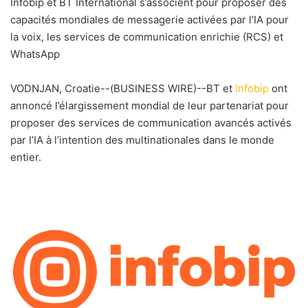
Infobip et BT International s’associent pour proposer des
y
capacités mondiales de messagerie activées par l’IA pour
e
la voix, les services de communication enrichie (RCS) et
r
WhatsApp
u
n
VODNJAN, Croatie--(BUSINESS WIRE)--BT et
Infobip
ont
c
annoncé l’élargissement mondial de leur partenariat pour
o
proposer des services de communication avancés activés
u
par l’IA à l’intention des multinationales dans le monde
r
entier.
r
i
e
l