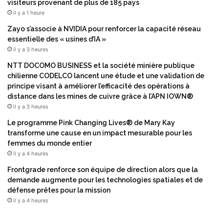
visiteurs provenant de plus de 185 pays
t
S
il y a 1 heure
o
P
W
I
Zayo s’associe à NVIDIA pour renforcer la capacité réseau
o
E
essentielle des « usines d’IA »
r
P
il y a 3 heures
k
h
NTT DOCOMO BUSINESS et la société minière publique
»
o
chilienne CODELCO lancent une étude et une validation de
e
t
principe visant à améliorer l’efficacité des opérations à
n
o
distance dans les mines de cuivre grâce à l’APN IOWN®
2
n
il y a 3 heures
0
i
2
c
Le programme Pink Changing Lives® de Mary Kay
5
s
transforme une cause en un impact mesurable pour les
W
femmes du monde entier
e
il y a 4 heures
s
Frontgrade renforce son équipe de direction alors que la
t
demande augmente pour les technologies spatiales et de
2
défense prêtes pour la mission
0
il y a 4 heures
2
6