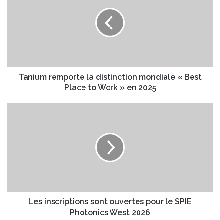
n
r
i
e
u
a
m
d
r
r
e
e
m
s
p
Tanium remporte la distinction mondiale « Best
s
o
Place to Work » en 2025
e
r
E
t
L
m
e
e
a
l
s
i
a
i
l
d
n
i
s
s
c
t
r
i
i
n
p
Les inscriptions sont ouvertes pour le SPIE
c
t
Photonics West 2026