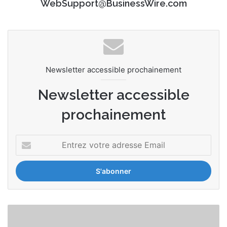
WebSupport@BusinessWire.com
Newsletter accessible prochainement
Newsletter accessible
prochainement
E
n
t
r
e
z
v
T
o
a
t