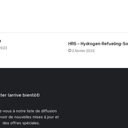
u
p
l
e
i
n
v
n
HRS – Hydrogen-Refueling-So
i
 2023
t
2 février 2023
é
à
é
c
r
i
r
er (arrive bientôt)
e
l
e
-vous à notre liste de diffusion
s
voir de nouvelles mises à jour et
c
des offres spéciales.