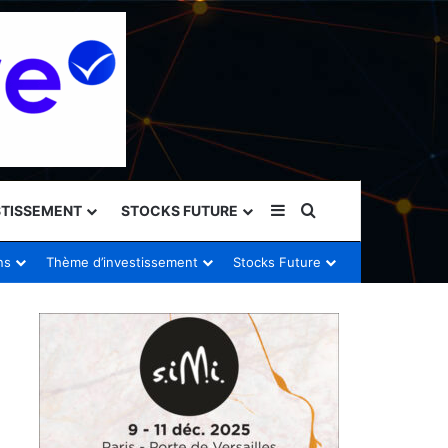
Sidebar (barre latéral
Rechercher
STISSEMENT
STOCKS FUTURE
ns
Thème d’investissement
Stocks Future