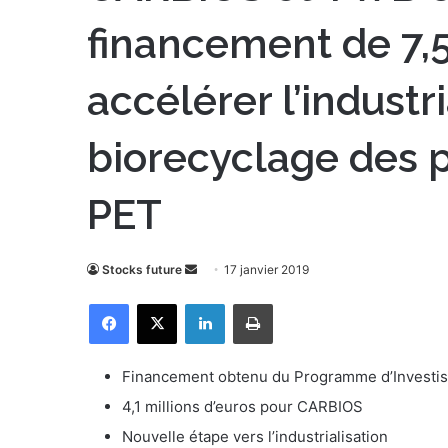
financement de 7,5
accélérer l’industr
biorecyclage des p
PET
Stocks future
E
17 janvier 2019
n
Facebook
X
Linkedin
Imprimer
v
o
y
Financement obtenu du Programme d’Investiss
e
4,1 millions d’euros pour CARBIOS
r
Nouvelle étape vers l’industrialisation
u