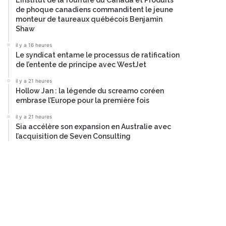
L’Institut de la fourrure du Canada et Produits
de phoque canadiens commanditent le jeune
monteur de taureaux québécois Benjamin
Shaw
il y a 16 heures
Le syndicat entame le processus de ratification
de l’entente de principe avec WestJet
il y a 21 heures
Hollow Jan : la légende du screamo coréen
embrase l’Europe pour la première fois
il y a 21 heures
Sia accélère son expansion en Australie avec
l’acquisition de Seven Consulting