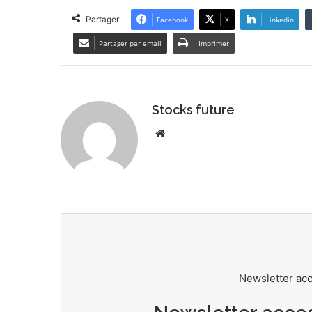
Partager
Facebook
X
Linkedin
Partager par email
Imprimer
Stocks future
We
bsi
te
Newsletter ac