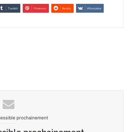
Tumblr
Pinterest
Reddit
VKontakte
cessible prochainement