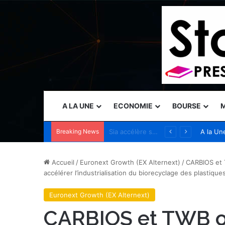
A LA UNE
ECONOMIE
BOURSE
M
Breaking News
Naser Taher, président et fondateur de MultiBank Group, a reçu le Prix d’excellence d’or des mains de Son Altesse Cheikh Nahyan bin Mubarak Al Nahyan récompensant son excellence dans les domaines de la FinTech, des actifs numériques et de la…
A la Un
Accueil
/
Euronext Growth (EX Alternext)
/
CARBIOS et 
accélérer l’industrialisation du biorecyclage des plastique
Euronext Growth (EX Alternext)
CARBIOS et TWB o