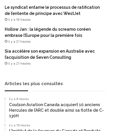
Le syndicat entame le processus de ratification
de l’entente de principe avec WestJet
il y a 16 heures
Hollow Jan : la légende du screamo coréen
embrase l’Europe pour la première fois
il y a 21 heures
Sia accélère son expansion en Australie avec
l’acquisition de Seven Consulting
il y a 21 heures
Articles les plus consultés
il y a 8 heures
Coulson Aviation Canada acquiert 10 anciens
Hercules de l’ARC et double ainsi sa flotte de C-
130H
il y a 16 heures