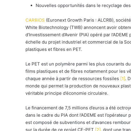
n
Nouvelles opportunités dans le recyclage des 
c
o
CARBIOS
(Euronext Growth Paris : ALCRB), société
u
White Biotechnology (TWB) annoncent avoir obtenu
r
d’Investissement d’Avenir (PIA) opéré par l’ADEME
r
échelle du projet industriel et commercial de la S
i
plastiques et fibres en PET.
e
l
Le PET est un polymère parmi les plus courants du m
films plastiques et de fibres notamment pour les v
chaque année à partir de ressources fossiles
[1]
. 
monde qui permet la production de nouveaux plasti
véritable principe d’économie circulaire.
Le financement de 7,5 millions d’euros a été octroy
dans le cadre du PIA dont l’ADEME est l’opérateur p
est composé de subventions et d’avances rembours
sur la durée de ce projet CE-PET
[2]
, dont une tran