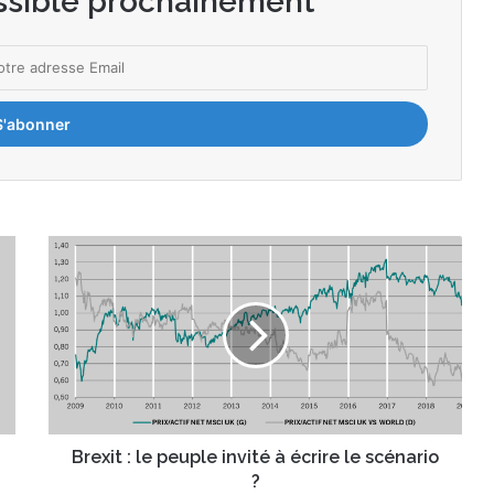
ssible prochainement
B
r
e
x
i
t
:
l
e
p
Brexit : le peuple invité à écrire le scénario
e
?