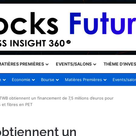
ATIÈRES PREMIÈRES
EVENTS/SALONS
THÈME D’INVE
e
Economie
Bourse
Matières Premières
Events/salo
TWB obtiennent un financement de 7,5 millions d’euros pour
s et fibres en PET
btiennent un