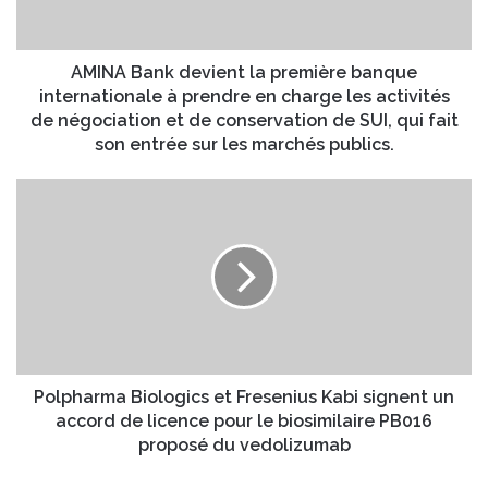
a
r
n
e
k
s
d
AMINA Bank devient la première banque
s
e
internationale à prendre en charge les activités
e
v
de négociation et de conservation de SUI, qui fait
E
i
son entrée sur les marchés publics.
m
e
a
n
P
i
t
o
l
l
l
a
p
p
h
r
a
e
r
m
m
i
a
è
B
Polpharma Biologics et Fresenius Kabi signent un
r
i
accord de licence pour le biosimilaire PB016
e
o
proposé du vedolizumab
b
l
a
o