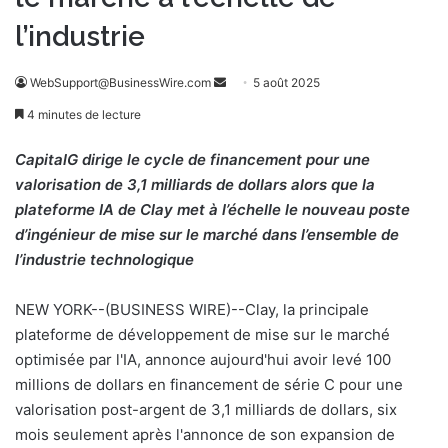
l’industrie
WebSupport@BusinessWire.com
E
5 août 2025
n
4 minutes de lecture
v
o
CapitalG dirige le cycle de financement pour une
y
valorisation de 3,1 milliards de dollars alors que la
e
plateforme IA de Clay met à l’échelle le nouveau poste
r
d’ingénieur de mise sur le marché dans l’ensemble de
u
l’industrie technologique
n
c
NEW YORK--(BUSINESS WIRE)--Clay, la principale
o
plateforme de développement de mise sur le marché
u
optimisée par l'IA, annonce aujourd'hui avoir levé 100
r
millions de dollars en financement de série C pour une
r
valorisation post-argent de 3,1 milliards de dollars, six
i
mois seulement après l'annonce de son expansion de
e