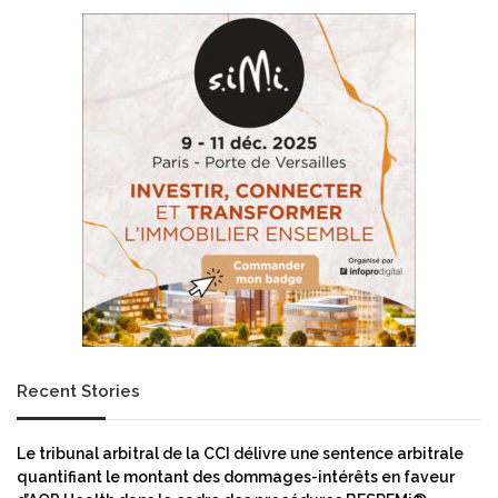
n
g
q
i
u
c
e
s
i
e
n
t
t
F
e
r
r
e
n
s
a
e
t
n
i
i
o
u
n
s
a
K
Recent Stories
l
a
e
b
à
i
Le tribunal arbitral de la CCI délivre une sentence arbitrale
p
s
quantifiant le montant des dommages-intérêts en faveur
r
i