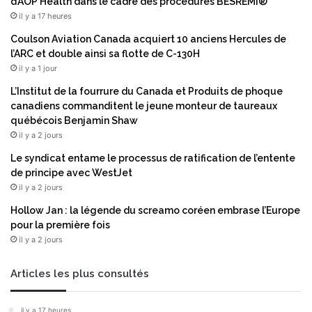
d’AOP Health dans le cadre des procédures BESREMi®
e
g
il y a 17 heures
n
n
d
e
Coulson Aviation Canada acquiert 10 anciens Hercules de
r
n
l’ARC et double ainsi sa flotte de C-130H
e
t
il y a 1 jour
e
u
L’Institut de la fourrure du Canada et Produits de phoque
n
n
canadiens commanditent le jeune monteur de taureaux
c
a
québécois Benjamin Shaw
h
c
il y a 2 jours
a
c
r
o
Le syndicat entame le processus de ratification de l’entente
g
r
de principe avec WestJet
e
d
il y a 2 jours
l
d
Hollow Jan : la légende du screamo coréen embrase l’Europe
e
e
pour la première fois
s
l
a
il y a 2 jours
i
c
c
t
e
Articles les plus consultés
i
n
v
c
il y a 17 heures