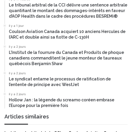
i
e
Le tribunal arbitral de la CCI délivre une sentence arbitrale
t
p
quantifiant le montant des dommages-intérêts en faveur
é
o
d’AOP Health dans le cadre des procédures BESREMi®
s
u
d
il y a 1 jour
r
e
Coulson Aviation Canada acquiert 10 anciens Hercules de
l
l’ARC et double ainsi sa flotte de C-130H
n
e
é
b
il y a 2 jours
g
i
L’Institut de la fourrure du Canada et Produits de phoque
o
o
canadiens commanditent le jeune monteur de taureaux
c
s
québécois Benjamin Shaw
i
i
il y a 2 jours
a
m
Le syndicat entame le processus de ratification de
t
i
l’entente de principe avec WestJet
i
l
o
a
il y a 2 jours
n
Hollow Jan : la légende du screamo coréen embrase
i
l’Europe pour la première fois
e
r
t
e
Articles similaires
d
P
e
B
c
0