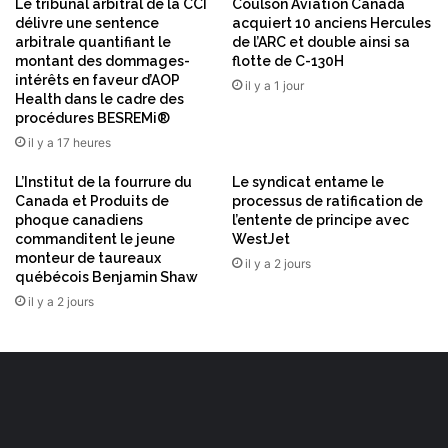
Le tribunal arbitral de la CCI
Coulson Aviation Canada
o
1
délivre une sentence
acquiert 10 anciens Hercules
n
6
arbitrale quantifiant le
de l’ARC et double ainsi sa
s
montant des dommages-
flotte de C-130H
p
e
intérêts en faveur d’AOP
r
il y a 1 jour
Health dans le cadre des
r
o
procédures BESREMi®
v
p
a
il y a 17 heures
o
t
s
L’Institut de la fourrure du
Le syndicat entame le
i
é
Canada et Produits de
processus de ratification de
o
d
phoque canadiens
l’entente de principe avec
n
u
commanditent le jeune
WestJet
d
v
monteur de taureaux
il y a 2 jours
e
e
québécois Benjamin Shaw
S
d
il y a 2 jours
U
o
I
l
,
i
q
z
u
u
i
m
f
a