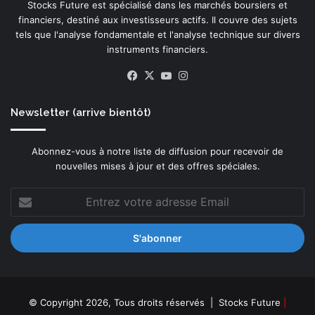
Stocks Future est spécialisé dans les marchés boursiers et
a
b
financiers, destiné aux investisseurs actifs. Il couvre des sujets
i
tels que l'analyse fondamentale et l'analyse technique sur divers
t
instruments financiers.
s
o
Facebook
X
YouTube
Instagram
n
e
n
Newsletter (arrive bientôt)
t
r
Abonnez-vous à notre liste de diffusion pour recevoir de
é
nouvelles mises à jour et des offres spéciales.
e
s
Entrez
u
votre
r
adresse
l
Email
e
s
m
a
r
© Copyright 2026, Tous droits réservés |
Stocks Future
|