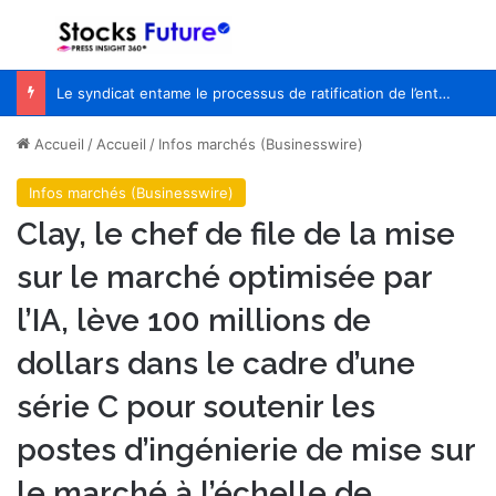
Menu
R
Le syndicat entame le processus de ratification de l’entente de principe avec WestJet
Accueil
/
Accueil
/
Infos marchés (Businesswire)
Infos marchés (Businesswire)
Clay, le chef de file de la mise
sur le marché optimisée par
l’IA, lève 100 millions de
dollars dans le cadre d’une
série C pour soutenir les
postes d’ingénierie de mise sur
le marché à l’échelle de