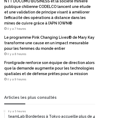
NTT DOCOMO BUSINESS et la société minière
publique chilienne CODELCO lancent une étude
et une validation de principe visant à améliorer
l’efficacité des opérations à distance dans les
mines de cuivre grâce à l’APN IOWN®
il y a 7 heures
Le programme Pink Changing Lives® de Mary Kay
transforme une cause en un impact mesurable
pour les femmes du monde entier
il y a 8 heures
Frontgrade renforce son équipe de direction alors
que la demande augmente pour les technologies
spatiales et de défense prêtes pour la mission
il y a 9 heures
Articles les plus consultés
il y a 5 heures
teamLab Borderless à Tokyo accueille plus de 4