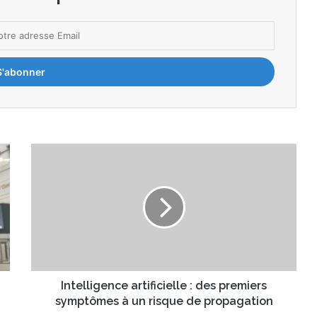
Intelligence
artificielle
:
des
premiers
symptômes
à
un
risque
de
Intelligence artificielle : des premiers
propagation
symptômes à un risque de propagation