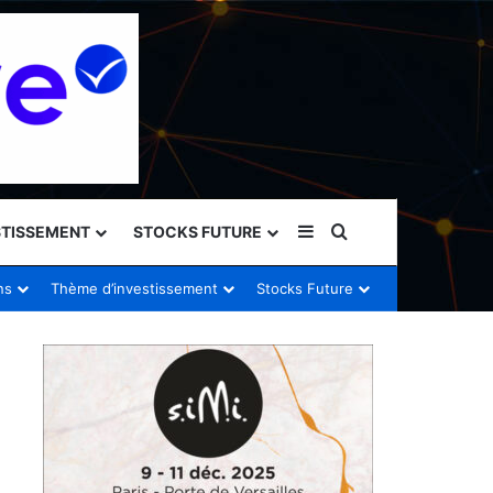
Sidebar (barre latéral
Rechercher
STISSEMENT
STOCKS FUTURE
ns
Thème d’investissement
Stocks Future