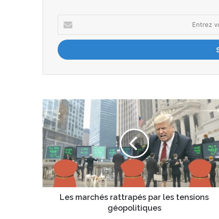
Entrez
votre
adresse
Email
Les
marchés
rattrapés
par
les
tensions
géopolitiques
Les marchés rattrapés par les tensions
géopolitiques