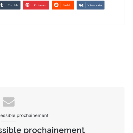
Tumblr
Pinterest
Reddit
VKontakte
cessible prochainement
ssible prochainement