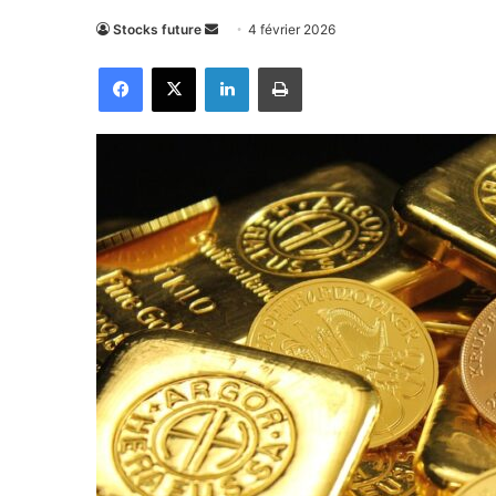
Envoyer
Stocks future
4 février 2026
un
Facebook
X
Linkedin
Imprimer
courriel