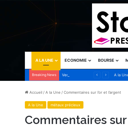
A LA UNE
ECONOMIE
BOURSE
M
Breaking News
Vercel nomme Amit Agarwal, CEO de Standard Template Labs et ancien président de Datadog, au conseil d’administration
A la Un
Accueil
/
A la Une
/
Commentaires sur l’or et l’argent
A la Une
métaux précieux
Commentaires sur l’