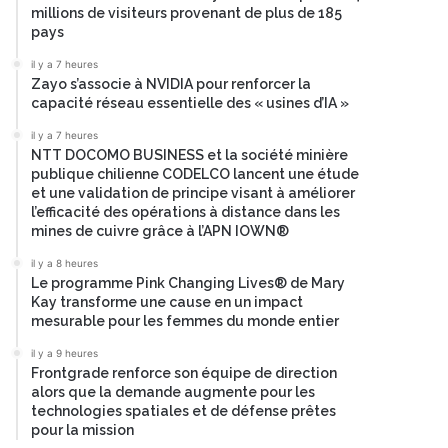
millions de visiteurs provenant de plus de 185
pays
il y a 7 heures
Zayo s’associe à NVIDIA pour renforcer la
capacité réseau essentielle des « usines d’IA »
il y a 7 heures
NTT DOCOMO BUSINESS et la société minière
publique chilienne CODELCO lancent une étude
et une validation de principe visant à améliorer
l’efficacité des opérations à distance dans les
mines de cuivre grâce à l’APN IOWN®
il y a 8 heures
Le programme Pink Changing Lives® de Mary
Kay transforme une cause en un impact
mesurable pour les femmes du monde entier
il y a 9 heures
Frontgrade renforce son équipe de direction
alors que la demande augmente pour les
technologies spatiales et de défense prêtes
pour la mission