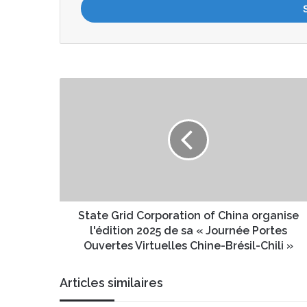
r
e
z
v
o
t
S
r
t
e
a
a
t
d
e
r
G
e
r
s
i
s
d
e
C
State Grid Corporation of China organise
E
o
l'édition 2025 de sa « Journée Portes
m
r
Ouvertes Virtuelles Chine-Brésil-Chili »
a
p
i
o
Articles similaires
l
r
a