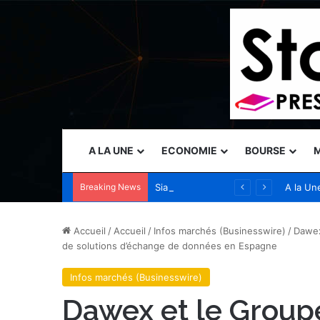
A LA UNE
ECONOMIE
BOURSE
M
Breaking News
Sia accélère son expansion en Australie avec l’acquisition de Seven Consulting
A la Un
Accueil
/
Accueil
/
Infos marchés (Businesswire)
/
Dawex
de solutions d’échange de données en Espagne
Infos marchés (Businesswire)
Dawex et le Groupe