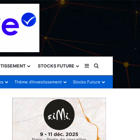
Sidebar (barre latéral
Rechercher
STISSEMENT
STOCKS FUTURE
ns
Thème d’investissement
Stocks Future