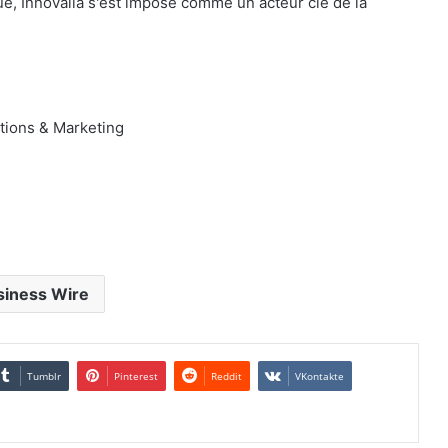
ue, Innovalia s'est imposé comme un acteur clé de la
tions & Marketing
siness Wire
Tumblr
Pinterest
Reddit
VKontakte