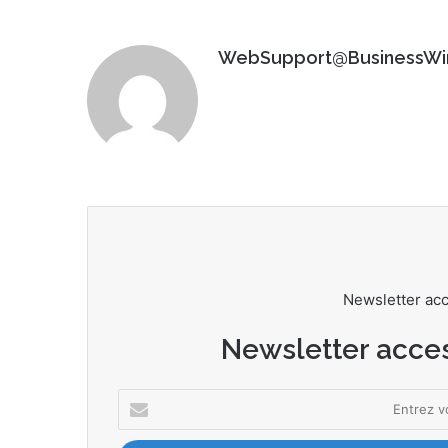
WebSupport@BusinessWi
Newsletter ac
Newsletter acce
E
n
t