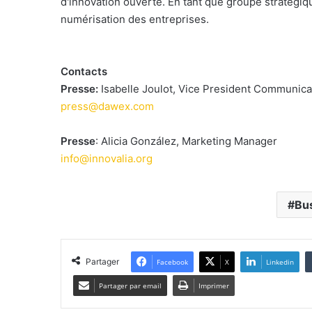
d'innovation ouverte. En tant que groupe stratégiq
numérisation des entreprises.
Contacts
Presse:
Isabelle Joulot, Vice President Communica
press@dawex.com
Presse
: Alicia González, Marketing Manager
info@innovalia.org
Bu
Partager
Facebook
X
Linkedin
Partager par email
Imprimer