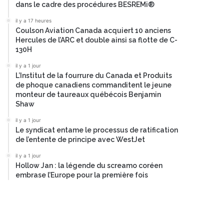
dans le cadre des procédures BESREMi®
il y a 17 heures
Coulson Aviation Canada acquiert 10 anciens
Hercules de l’ARC et double ainsi sa flotte de C-
130H
il y a 1 jour
L’Institut de la fourrure du Canada et Produits
de phoque canadiens commanditent le jeune
monteur de taureaux québécois Benjamin
Shaw
il y a 1 jour
Le syndicat entame le processus de ratification
de l’entente de principe avec WestJet
il y a 1 jour
Hollow Jan : la légende du screamo coréen
embrase l’Europe pour la première fois