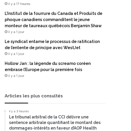
il y a 17 heures
L’Institut de la fourrure du Canada et Produits de
phoque canadiens commanditent le jeune
monteur de taureaux québécois Benjamin Shaw
il y a 1 jour
Le syndicat entame le processus de ratification
de l’entente de principe avec WestJet
il y a 1 jour
Hollow Jan : la légende du screamo coréen
embrase l’Europe pour la première fois
il y a 1 jour
Articles les plus consultés
il y a 3 heures
Le tribunal arbitral de la CCI délivre une
sentence arbitrale quantifiant le montant des
dommages-intérêts en faveur d’AOP Health