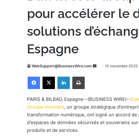
pour accélérer le
solutions d’échan
Espagne
WebSupport@BusinessWire.com
E
10 novembre 2025
n
Facebook
X
Linkedin
Imprimer
v
o
y
PARIS & BILBAO, Espagne--(BUSINESS WIRE)--
Da
e
Groupe Innovalia
, un groupe stratégique d'entrepr
r
transformation numérique, ont signé un accord de 
u
d'espaces de données sécurisés et souverains su
n
produits et de services.
c