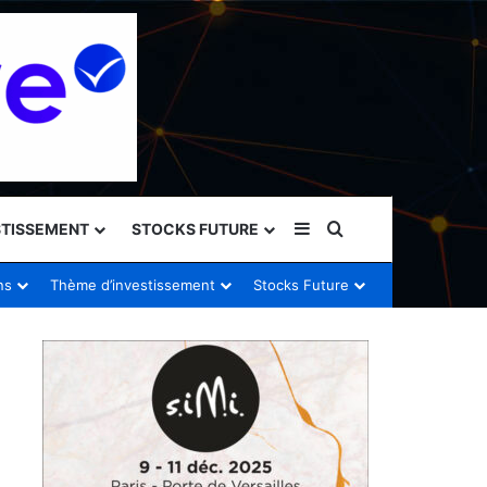
Sidebar (barre latéral
Rechercher
STISSEMENT
STOCKS FUTURE
ns
Thème d’investissement
Stocks Future