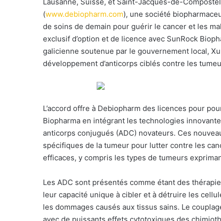
Lausanne, Suisse, et Saint-Jacques-de-Compost
n
(
www.debiopharm.com
), une société biopharmaceu
c
de soins de demain pour guérir le cancer et les ma
o
exclusif d’option et de licence avec SunRock Bioph
u
galicienne soutenue par le gouvernement local, Xunt
r
développement d’anticorps ciblés contre les tumeu
r
i
e
l
L’accord offre à Debiopharm des licences pour po
Biopharma en intégrant les technologies innovantes
anticorps conjugués (ADC) novateurs. Ces nouvea
spécifiques de la tumeur pour lutter contre les can
efficaces, y compris les types de tumeurs exprim
Les ADC sont présentés comme étant des thérapies 
leur capacité unique à cibler et à détruire les cel
les dommages causés aux tissus sains. Le couplag
avec de puissants effets cytotoxiques des chimioth