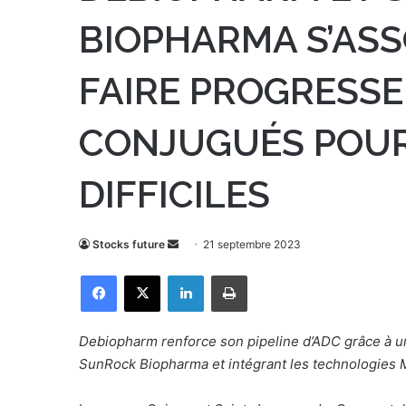
BIOPHARMA S’ASS
FAIRE PROGRESSE
CONJUGUÉS POUR
DIFFICILES
Stocks future
E
21 septembre 2023
n
Facebook
X
Linkedin
Imprimer
v
o
y
Debiopharm renforce son pipeline d’ADC grâce à un 
e
SunRock Biopharma et intégrant les technologies M
r
u