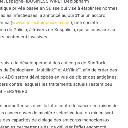
elle, Espagne–(BUSINESS WIRE)–Debiopharm
tique privée basée en Suisse qui vise à établir les normes
ladies infectieuses, a annoncé aujourd’hui un accord
arma (
www.sunrockbiopharma.com
), une société
a de Galicia, à travers de Xesgalicia, qui se consacre au
rs hautement invasives.
ursuivre le développement des anticorps de SunRock
 de Debiopharm, Multilink™ et AbYlink™, afin de créer des
ux ADC seront dévéloppés en vue de cibler des antigènes
cers contre lesquels les traitements actuels restent peu
ant HER2/HER3.
prometteuses dans la lutte contre le cancer en raison de
lules cancéreuses de manière sélective tout en minimisant
e des capacités de ciblage des anticorps monoclonaux
érapies permettent ainsi de délivrer l’effet escompté