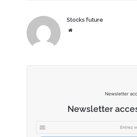
Stocks future
We
bsi
te
Newsletter ac
Newsletter acce
E
n