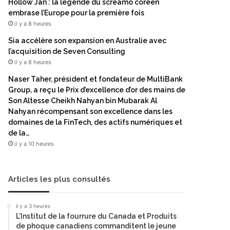
Hollow Jan : la légende du screamo coréen
embrase l’Europe pour la première fois
il y a 8 heures
Sia accélère son expansion en Australie avec
l’acquisition de Seven Consulting
il y a 8 heures
Naser Taher, président et fondateur de MultiBank
Group, a reçu le Prix d’excellence d’or des mains de
Son Altesse Cheikh Nahyan bin Mubarak Al
Nahyan récompensant son excellence dans les
domaines de la FinTech, des actifs numériques et
de la…
il y a 10 heures
Articles les plus consultés
il y a 3 heures
L’Institut de la fourrure du Canada et Produits
de phoque canadiens commanditent le jeune