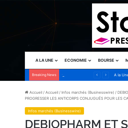
A LA UNE
ECONOMIE
BOURSE
M
Breaking News
teamLab Borderless à Tokyo accueille plus de 4 millions de visiteurs provenant de plus de 185 pays
A la Un
Accueil
/
Accueil
/
Infos marchés (Businesswire)
/
DEBI
PROGRESSER LES ANTICORPS CONJUGUÉS POUR LES CAN
Infos marchés (Businesswire)
DEBIOPHARM ET 