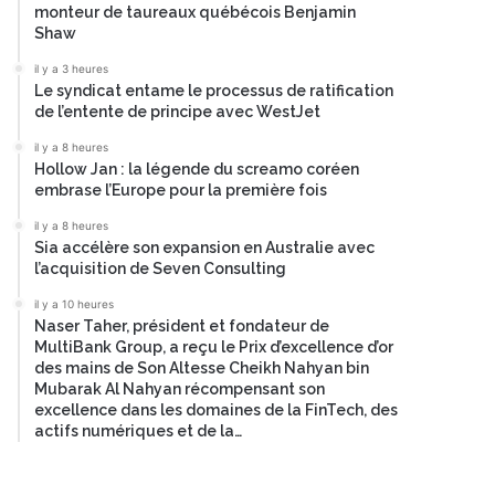
monteur de taureaux québécois Benjamin
Shaw
il y a 3 heures
Le syndicat entame le processus de ratification
de l’entente de principe avec WestJet
il y a 8 heures
Hollow Jan : la légende du screamo coréen
embrase l’Europe pour la première fois
il y a 8 heures
Sia accélère son expansion en Australie avec
l’acquisition de Seven Consulting
il y a 10 heures
Naser Taher, président et fondateur de
MultiBank Group, a reçu le Prix d’excellence d’or
des mains de Son Altesse Cheikh Nahyan bin
Mubarak Al Nahyan récompensant son
excellence dans les domaines de la FinTech, des
actifs numériques et de la…