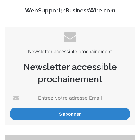
WebSupport@BusinessWire.com
Newsletter accessible prochainement
Newsletter accessible
prochainement
E
n
t
r
e
z
v
L