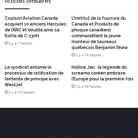
Articles similaires
s
t
r
Coulson Aviation Canada
L’Institut de la fourrure du
a
acquiert 10 anciens Hercules
Canada et Produits de
d
de l’ARC et double ainsi sa
phoque canadiens
i
flotte de C-130H
commanditent le jeune
t
monteur de taureaux
il y a 7 heures
i
québécois Benjamin Shaw
o
il y a 14 heures
n
s
Le syndicat entame le
Hollow Jan : la légende du
processus de ratification de
screamo coréen embrase
l
l’entente de principe avec
l’Europe pour la première fois
e
WestJet
s
il y a 19 heures
il y a 14 heures
p
l
u
s
r
a
f