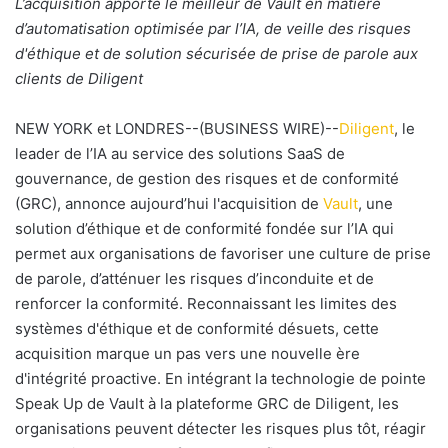
L’acquisition apporte le meilleur de Vault en matière
y
d’automatisation optimisée par l’IA, de veille des risques
e
d'éthique et de solution sécurisée de prise de parole aux
r
clients de Diligent
u
n
NEW YORK et LONDRES--(BUSINESS WIRE)--
Diligent
, le
c
leader de l’IA au service des solutions SaaS de
o
gouvernance, de gestion des risques et de conformité
u
(GRC), annonce aujourd’hui l'acquisition de
Vault
, une
r
solution d’éthique et de conformité fondée sur l’IA qui
r
permet aux organisations de favoriser une culture de prise
i
de parole, d’atténuer les risques d’inconduite et de
e
renforcer la conformité. Reconnaissant les limites des
l
systèmes d'éthique et de conformité désuets, cette
acquisition marque un pas vers une nouvelle ère
d'intégrité proactive. En intégrant la technologie de pointe
Speak Up de Vault à la plateforme GRC de Diligent, les
organisations peuvent détecter les risques plus tôt, réagir