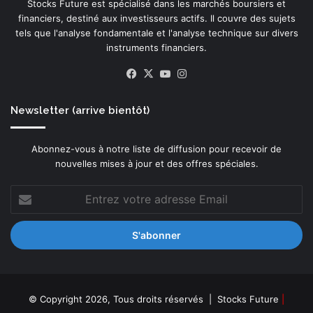
f
Stocks Future est spécialisé dans les marchés boursiers et
i
financiers, destiné aux investisseurs actifs. Il couvre des sujets
n
tels que l'analyse fondamentale et l'analyse technique sur divers
é
instruments financiers.
e
Facebook
X
YouTube
Instagram
s
d
e
Newsletter (arrive bientôt)
l
a
b
Abonnez-vous à notre liste de diffusion pour recevoir de
a
nouvelles mises à jour et des offres spéciales.
n
q
Entrez
u
votre
e
adresse
p
Email
r
i
v
é
© Copyright 2026, Tous droits réservés |
Stocks Future
|
e