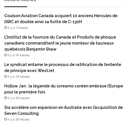
i
r
t
m
e
e
Coulson Aviation Canada acquiert 10 anciens Hercules de
d
p
l’ARC et double ainsi sa flotte de C-130H
,
u
il y a 7 heures
p
b
e
l
L’Institut de la fourrure du Canada et Produits de phoque
r
i
canadiens commanditent le jeune monteur de taureaux
m
c
québécois Benjamin Shaw
e
i
il y a 14 heures
t
t
Le syndicat entame le processus de ratification de l’entente
t
a
de principe avec WestJet
a
i
il y a 14 heures
n
r
t
e
Hollow Jan : la légende du screamo coréen embrase l’Europe
à
o
pour la première fois
l
p
il y a 19 heures
a
t
Sia accélère son expansion en Australie avec l’acquisition de
B
i
Seven Consulting
a
m
il y a 19 heures
n
i
k
s