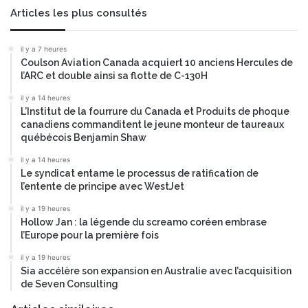
o
é
Articles les plus consultés
f
e
N
p
il y a 7 heures
a
a
Coulson Aviation Canada acquiert 10 anciens Hercules de
s
r
l’ARC et double ainsi sa flotte de C-130H
s
l
a
'
il y a 14 heures
u
L’Institut de la fourrure du Canada et Produits de phoque
I
canadiens commanditent le jeune monteur de taureaux
d
A
québécois Benjamin Shaw
e
r
il y a 14 heures
e
Le syndicat entame le processus de ratification de
s
l’entente de principe avec WestJet
p
il y a 19 heures
e
Hollow Jan : la légende du screamo coréen embrase
c
l’Europe pour la première fois
t
e
il y a 19 heures
r
Sia accélère son expansion en Australie avec l’acquisition
l
de Seven Consulting
e