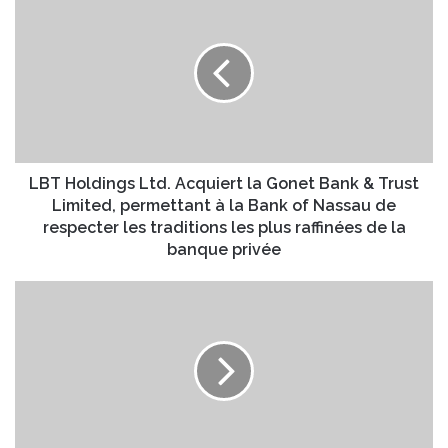
o
B
t
T
r
H
e
o
a
l
d
d
r
i
e
n
s
g
LBT Holdings Ltd. Acquiert la Gonet Bank & Trust
s
s
Limited, permettant à la Bank of Nassau de
e
L
respecter les traditions les plus raffinées de la
E
t
banque privée
m
d
a
.
S
i
A
m
l
c
a
q
r
u
t
i
l
e
y
r
a