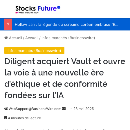
Menu
R
Hollow Jan : la légende du screamo coréen embrase l’Europe pour la première fois
Accueil
/
Accueil
/
Infos marchés (Businesswire)
Infos marchés (Businesswire)
Diligent acquiert Vault et ouvre
la voie à une nouvelle ère
d’éthique et de conformité
fondées sur l’IA
WebSupport@BusinessWire.com
E
23 mai 2025
n
4 minutes de lecture
v
o