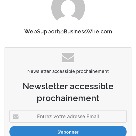
WebSupport@BusinessWire.com
Newsletter accessible prochainement
Newsletter accessible
prochainement
E
n
t
r