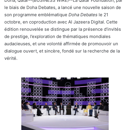
Doha, Qatar--(BUSINESS WIRE)--La Qatar Foundation, par
u
le biais de Doha Debates, a lancé une nouvelle saison de
n
son programme emblématique
Doha Debates
le 21
c
octobre, en coproduction avec Al Jazeera Digital. Cette
o
édition renouvelée se distingue par la présence d’invités
u
de prestige, l’exploration de thématiques mondiales
r
audacieuses, et une volonté affirmée de promouvoir un
r
dialogue ouvert, et sincère, fondé sur la recherche de la
i
vérité.
e
l