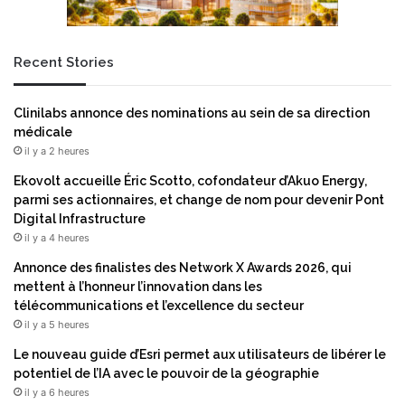
v
u
e
r
c
f
Recent Stories
6
o
m
u
i
r
Clinilabs annonce des nominations au sein de sa direction
l
n
médicale
l
i
il y a 2 heures
i
r
a
d
Ekovolt accueille Éric Scotto, cofondateur d’Akuo Energy,
r
e
parmi ses actionnaires, et change de nom pour devenir Pont
d
s
Digital Infrastructure
s
c
il y a 4 heures
d
a
Annonce des finalistes des Network X Awards 2026, qui
e
p
mettent à l’honneur l’innovation dans les
p
a
télécommunications et l’excellence du secteur
r
c
il y a 5 heures
é
i
l
t
Le nouveau guide d’Esri permet aux utilisateurs de libérer le
è
é
potentiel de l’IA avec le pouvoir de la géographie
v
s
il y a 6 heures