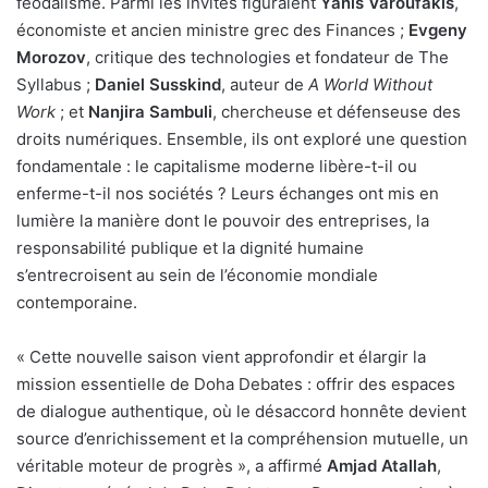
féodalisme. Parmi les invités figuraient
Yanis Varoufakis
,
économiste et ancien ministre grec des Finances ;
Evgeny
Morozov
, critique des technologies et fondateur de The
Syllabus ;
Daniel Susskind
, auteur de
A World Without
Work
; et
Nanjira Sambuli
, chercheuse et défenseuse des
droits numériques. Ensemble, ils ont exploré une question
fondamentale : le capitalisme moderne libère-t-il ou
enferme-t-il nos sociétés ? Leurs échanges ont mis en
lumière la manière dont le pouvoir des entreprises, la
responsabilité publique et la dignité humaine
s’entrecroisent au sein de l’économie mondiale
contemporaine.
« Cette nouvelle saison vient approfondir et élargir la
mission essentielle de Doha Debates : offrir des espaces
de dialogue authentique, où le désaccord honnête devient
source d’enrichissement et la compréhension mutuelle, un
véritable moteur de progrès », a affirmé
Amjad Atallah
,