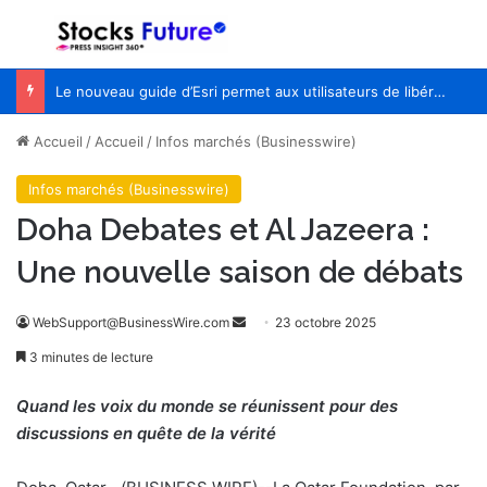
Menu
R
Le nouveau guide d’Esri permet aux utilisateurs de libérer le potentiel de l’IA avec le pouvoir de la géographie
Accueil
/
Accueil
/
Infos marchés (Businesswire)
Infos marchés (Businesswire)
Doha Debates et Al Jazeera :
Une nouvelle saison de débats
WebSupport@BusinessWire.com
E
23 octobre 2025
n
3 minutes de lecture
v
o
Quand les voix du monde se réunissent pour des
y
discussions en quête de la vérité
e
r