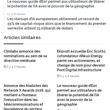
Le nouveau guide d’Esri permet aux utilisateurs de libérer
s
’
le potentiel de l’IA avec le pouvoir de la géographie
r
é
e
c
il y a 12 heures
c
Les startups d’IA européennes obtiennent un record de
h
55% de capital-risque alors que le financement du premier
o
e
semestre atteint 23 milliards de dollars
r
l
d
l
Articles similaires
e
m
o
Clinilabs annonce des
Ekovolt accueille Éric Scotto,
n
nominations au sein de sa
cofondateur d’Akuo Energy,
direction médicale
parmi ses actionnaires, et
d
change de nom pour devenir
i
il y a 2 heures
Pont Digital Infrastructure
a
il y a 4 heures
l
e
Annonce des finalistes des
Le nouveau guide d’Esri
Network X Awards 2026, qui
permet aux utilisateurs de
mettent à l’honneur
libérer le potentiel de l’IA
l’innovation dans les
avec le pouvoir de la
télécommunications et
géographie
l’excellence du secteur