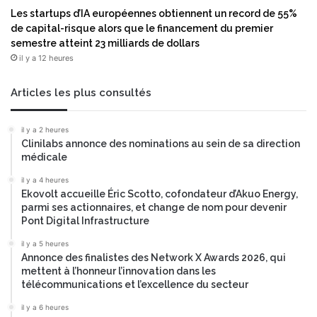
e
d
Les startups d’IA européennes obtiennent un record de 55%
m
e
de capital-risque alors que le financement du premier
e
c
semestre atteint 23 milliards de dollars
n
o
il y a 12 heures
t
m
s
m
r
u
Articles les plus consultés
é
n
a
i
il y a 2 heures
l
c
Clinilabs annonce des nominations au sein de sa direction
i
a
médicale
s
t
é
i
il y a 4 heures
s
Ekovolt accueille Éric Scotto, cofondateur d’Akuo Energy,
o
parmi ses actionnaires, et change de nom pour devenir
e
n
Pont Digital Infrastructure
n
c
u
l
il y a 5 heures
n
o
Annonce des finalistes des Network X Awards 2026, qui
t
u
mettent à l’honneur l’innovation dans les
e
d
télécommunications et l’excellence du secteur
m
à
il y a 6 heures
p
l