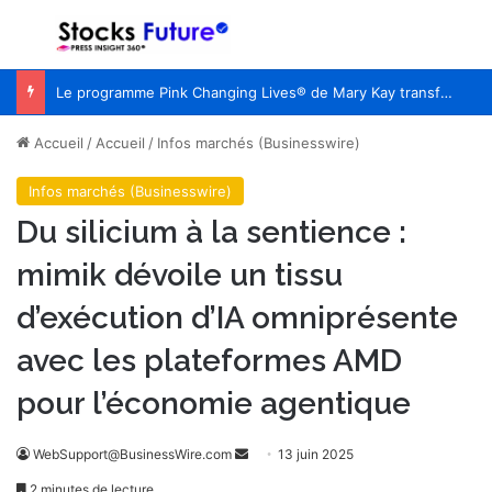
Menu
R
Le programme Pink Changing Lives® de Mary Kay transforme une cause en un impact mesurable pour les femmes du monde entier
Accueil
/
Accueil
/
Infos marchés (Businesswire)
Infos marchés (Businesswire)
Du silicium à la sentience :
mimik dévoile un tissu
d’exécution d’IA omniprésente
avec les plateformes AMD
pour l’économie agentique
WebSupport@BusinessWire.com
E
13 juin 2025
n
2 minutes de lecture