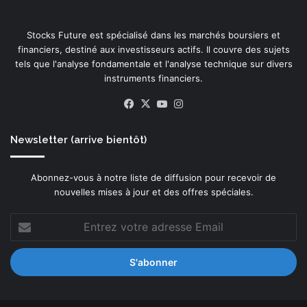
d
e
Stocks Future est spécialisé dans les marchés boursiers et
s
financiers, destiné aux investisseurs actifs. Il couvre des sujets
s
tels que l'analyse fondamentale et l'analyse technique sur divers
y
instruments financiers.
s
t
Facebook
X
YouTube
Instagram
è
m
Newsletter (arrive bientôt)
e
s
g
Abonnez-vous à notre liste de diffusion pour recevoir de
o
nouvelles mises à jour et des offres spéciales.
u
v
Entrez
e
votre
r
adresse
n
Email
e
m
e