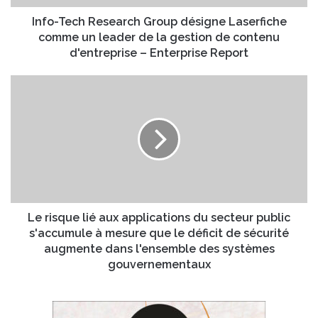
h
s
R
Info-Tech Research Group désigne Laserfiche
s
e
comme un leader de la gestion de contenu
e
s
d'entreprise – Enterprise Report
E
e
m
a
L
a
r
e
i
c
r
l
h
i
G
s
r
q
o
u
u
e
p
l
d
i
Le risque lié aux applications du secteur public
é
é
s'accumule à mesure que le déficit de sécurité
s
a
augmente dans l'ensemble des systèmes
i
u
gouvernementaux
g
x
n
a
e
p