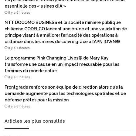
r
l
essentielle des « usines d’IA »
d
i
il y a 6 heures
e
c
NTT DOCOMO BUSINESS et la société minière publique
l
s
chilienne CODELCO lancent une étude et une validation de
a
'
principe visant à améliorer l’efficacité des opérations à
g
a
distance dans les mines de cuivre grâce à l’APN IOWN®
e
c
il y a 7 heures
s
c
t
u
Le programme Pink Changing Lives® de Mary Kay
i
m
transforme une cause en un impact mesurable pour les
o
u
femmes du monde entier
n
l
il y a 8 heures
d
e
Frontgrade renforce son équipe de direction alors que la
e
à
demande augmente pour les technologies spatiales et de
c
m
défense prêtes pour la mission
o
e
n
il y a 8 heures
s
t
u
e
r
Articles les plus consultés
n
e
u
q