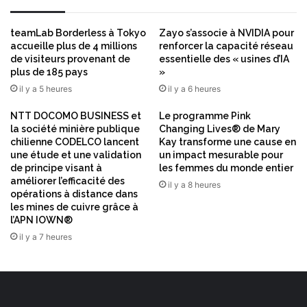
s
a
e
u
R
g
teamLab Borderless à Tokyo
Zayo s’associe à NVIDIA pour
e
m
accueille plus de 4 millions
renforcer la capacité réseau
p
de visiteurs provenant de
essentielle des « usines d’IA
e
plus de 185 pays
»
o
n
r
t
il y a 5 heures
il y a 6 heures
t
e
NTT DOCOMO BUSINESS et
Le programme Pink
d
la société minière publique
Changing Lives® de Mary
a
chilienne CODELCO lancent
Kay transforme une cause en
n
une étude et une validation
un impact mesurable pour
s
de principe visant à
les femmes du monde entier
l
améliorer l’efficacité des
il y a 8 heures
'
opérations à distance dans
e
les mines de cuivre grâce à
n
l’APN IOWN®
s
il y a 7 heures
e
m
b
l
e