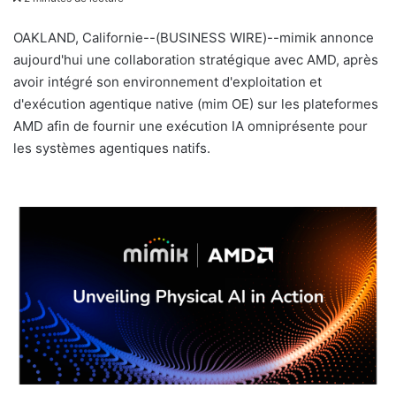
v
o
OAKLAND, Californie--(BUSINESS WIRE)--mimik annonce
y
aujourd'hui une collaboration stratégique avec AMD, après
e
avoir intégré son environnement d'exploitation et
r
d'exécution agentique native (mim OE) sur les plateformes
u
AMD afin de fournir une exécution IA omniprésente pour
n
les systèmes agentiques natifs.
c
o
u
r
r
i
e
l