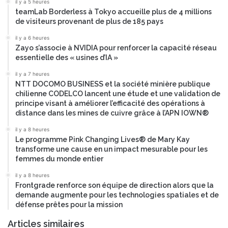
il y a 5 heures
d
u
teamLab Borderless à Tokyo accueille plus de 4 millions
'
e
de visiteurs provenant de plus de 185 pays
e
l
n
e
il y a 6 heures
t
Zayo s’associe à NVIDIA pour renforcer la capacité réseau
d
r
essentielle des « usines d’IA »
é
e
f
il y a 7 heures
p
i
NTT DOCOMO BUSINESS et la société minière publique
r
c
chilienne CODELCO lancent une étude et une validation de
i
i
principe visant à améliorer l’efficacité des opérations à
s
t
distance dans les mines de cuivre grâce à l’APN IOWN®
e
d
il y a 8 heures
–
e
Le programme Pink Changing Lives® de Mary Kay
E
s
transforme une cause en un impact mesurable pour les
n
é
femmes du monde entier
t
c
e
il y a 8 heures
u
Frontgrade renforce son équipe de direction alors que la
r
r
demande augmente pour les technologies spatiales et de
p
i
défense prêtes pour la mission
r
t
i
é
Articles similaires