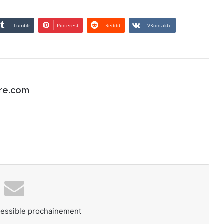
Tumblr
Pinterest
Reddit
VKontakte
re.com
cessible prochainement