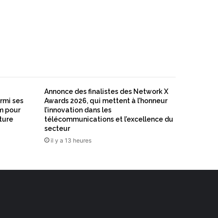
Annonce des finalistes des Network X
rmi ses
Awards 2026, qui mettent à l’honneur
m pour
l’innovation dans les
cture
télécommunications et l’excellence du
secteur
il y a 13 heures