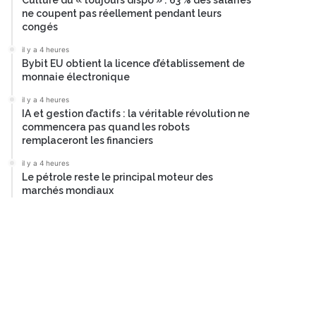
Culture du « toujours dispo » : 63 % des salariés
ne coupent pas réellement pendant leurs
congés
il y a 4 heures
Bybit EU obtient la licence d’établissement de
monnaie électronique
il y a 4 heures
IA et gestion d’actifs : la véritable révolution ne
commencera pas quand les robots
remplaceront les financiers
il y a 4 heures
Le pétrole reste le principal moteur des
marchés mondiaux