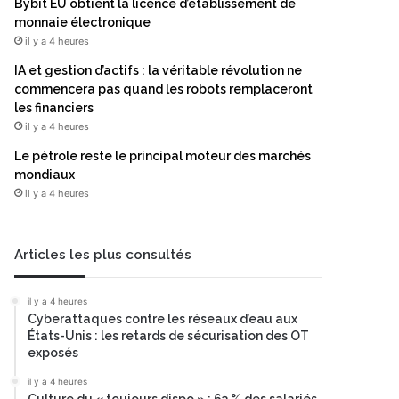
Bybit EU obtient la licence d’établissement de
monnaie électronique
il y a 4 heures
IA et gestion d’actifs : la véritable révolution ne
commencera pas quand les robots remplaceront
les financiers
il y a 4 heures
Le pétrole reste le principal moteur des marchés
mondiaux
il y a 4 heures
Articles les plus consultés
il y a 4 heures
Cyberattaques contre les réseaux d’eau aux
États-Unis : les retards de sécurisation des OT
exposés
il y a 4 heures