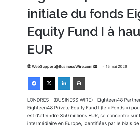
initiale du fonds E
Equity Fund I à hau
EUR
WebSupport@BusinessWire.com
E
15 mai 2026
n
Facebook
X
Linkedin
Imprimer
v
o
y
LONDRES--(BUSINESS WIRE)--Eighteen48 Partners a 
e
Eighteen48 Private Equity Fund I (le « Fonds ») pou
r
est d’atteindre 350 millions EUR, se concentre sur l
u
intermédiaire en Europe, identifiées par le biais 
n
c