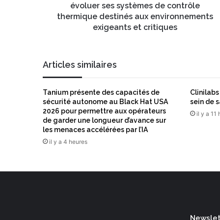
E
h
évoluer ses systèmes de contrôle
m
o
thermique destinés aux environnements
a
i
exigeants et critiques
i
s
l
i
p
Articles similaires
a
r
S
Tanium présente des capacités de
Clinilab
u
sécurité autonome au Black Hat USA
sein de 
p
2026 pour permettre aux opérateurs
il y a 11
e
de garder une longueur d’avance sur
r
les menaces accélérées par l’IA
h
il y a 4 heures
e
a
t
p
o
u
r
Newslett