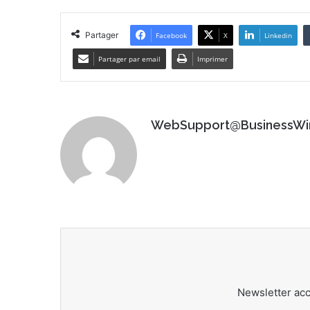
Partager
Facebook
X
Linkedin
Partager par email
Imprimer
WebSupport@BusinessWi
Newsletter ac