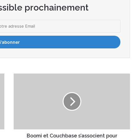
ssible prochainement
B
o
o
m
i
e
t
C
o
u
Boomi et Couchbase s’associent pour