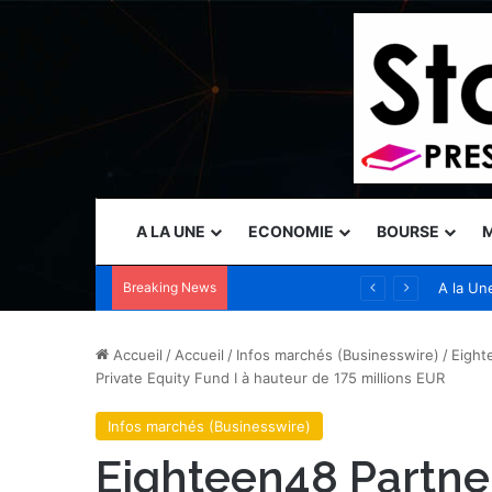
A LA UNE
ECONOMIE
BOURSE
M
Breaking News
Tanium présente des capacités de sécurité autonome au Black Hat USA 2026 pour permettre aux opérateurs de garder une longueur d’avance sur les menaces accélérées par l’IA
A la Un
Accueil
/
Accueil
/
Infos marchés (Businesswire)
/
Eight
Private Equity Fund I à hauteur de 175 millions EUR
Infos marchés (Businesswire)
Eighteen48 Partne