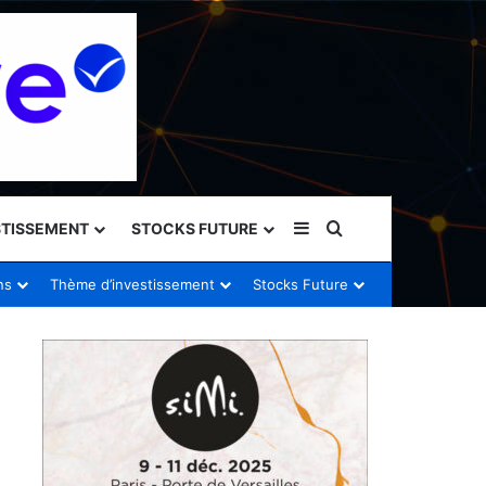
Sidebar (barre latéral
Rechercher
STISSEMENT
STOCKS FUTURE
ns
Thème d’investissement
Stocks Future