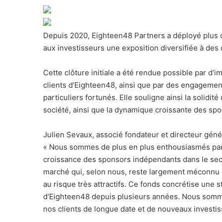
o
u
r
Depuis 2020, Eighteen48 Partners a déployé plus de
r
aux investisseurs une exposition diversifiée à des
i
e
Cette clôture initiale a été rendue possible par d
l
clients d’Eighteen48, ainsi que par des engagements
particuliers fortunés. Elle souligne ainsi la solidit
société, ainsi que la dynamique croissante des sp
Julien Sevaux, associé fondateur et directeur génér
«
Nous sommes de plus en plus enthousiasmés par l
croissance des sponsors indépendants dans le sec
marché qui, selon nous, reste largement méconnu d
au risque très attractifs. Ce fonds concrétise une
d’Eighteen48 depuis plusieurs années. Nous somme
nos clients de longue date et de nouveaux investis