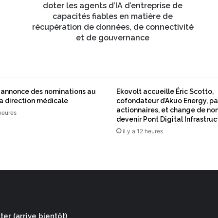
c
doter les agents d’IA d’entreprise de
h
capacités fiables en matière de
b
récupération de données, de connectivité
a
et de gouvernance
s
e
s
’
a
s annonce des nominations au
Ekovolt accueille Éric Scotto,
s
sa direction médicale
cofondateur d’Akuo Energy, pa
s
actionnaires, et change de no
 heures
o
devenir Pont Digital Infrastru
c
il y a 12 heures
i
e
n
t
p
o
u
r
er (arrive bientôt)