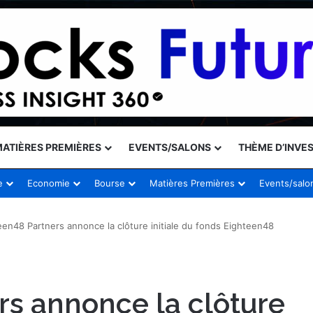
ATIÈRES PREMIÈRES
EVENTS/SALONS
THÈME D’INVE
e
Economie
Bourse
Matières Premières
Events/salo
een48 Partners annonce la clôture initiale du fonds Eighteen48
rs annonce la clôture