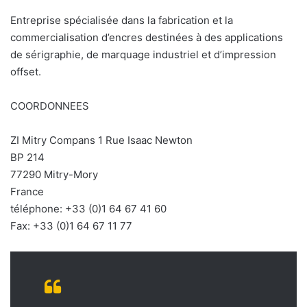
n
c
Entreprise spécialisée dans la fabrication et la
o
commercialisation d’encres destinées à des applications
u
de sérigraphie, de marquage industriel et d’impression
r
offset.
r
i
COORDONNEES
e
l
ZI Mitry Compans 1 Rue Isaac Newton
BP 214
77290 Mitry-Mory
France
téléphone: +33 (0)1 64 67 41 60
Fax: +33 (0)1 64 67 11 77