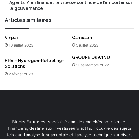
Agents IA en finance : la vitesse continue de l’emporter sur
la gouvernance
Articles similaires
Vinpai
Osmosun
10 juillet 2023
5 juillet 2023
GROUPE OKWIND
HRS – Hydrogen-Refueling-
11 septembre 2022
Solutions
2 février 2023
Stocks Future est spécialisé dans les marchés boursiers et
financiers, destiné aux investisseurs actifs. Il couvre des sujets
tels que l'analyse fondamentale et l'analyse technique sur divers