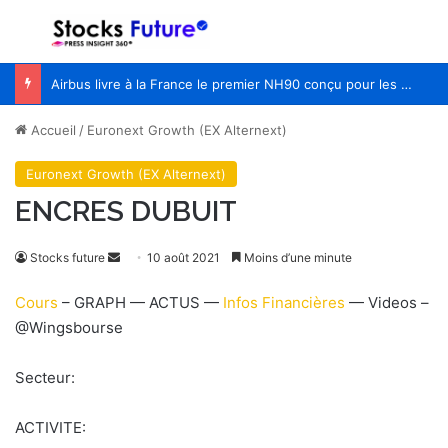
Menu
R
Airbus livre à la France le premier NH90 conçu pour les opérations spéciales
Accueil
/
Euronext Growth (EX Alternext)
Euronext Growth (EX Alternext)
ENCRES DUBUIT
Stocks future
E
10 août 2021
Moins d’une minute
n
Cours
– GRAPH — ACTUS —
Infos Financières
— Videos –
v
@Wingsbourse
o
y
Secteur:
e
r
ACTIVITE:
u