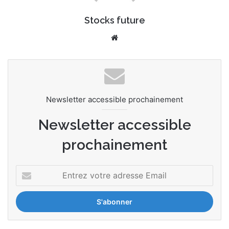
Stocks future
We
bsi
te
Newsletter accessible prochainement
Newsletter accessible
prochainement
E
n
t
r
e
z