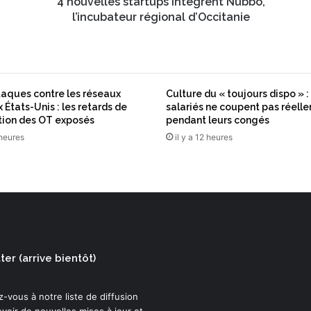
s
4 nouvelles startups intègrent Nubbo,
s
l’incubateur régional d’Occitanie
t
a
r
t
u
aques contre les réseaux
Culture du « toujours dispo » :
p
 États-Unis : les retards de
salariés ne coupent pas réell
s
tion des OT exposés
pendant leurs congés
i
 heures
il y a 12 heures
n
t
è
g
r
e
n
t
er (arrive bientôt)
N
u
b
-vous à notre liste de diffusion
b