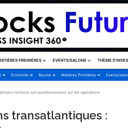
ATIÈRES PREMIÈRES
EVENTS/SALONS
THÈME D’INVE
e
Economie
Bourse
Matières Premières
Events/salo
Partners renforce son positionnement sur les opérations
s transatlantiques :