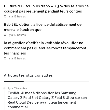
Culture du « toujours dispo » : 63 % des salariés ne
coupent pas réellement pendant leurs congés
il y a 12 heures
Bybit EU obtient la licence d’établissement de
monnaie électronique
il y a 12 heures
IA et gestion d’actifs : la véritable révolution ne
commencera pas quand les robots remplaceront
les financiers
il y a 12 heures
Articles les plus consultés
il y a 33 minutes
TestMu AI met à disposition les Samsung
Galaxy Z Fold 8 et Galaxy Z Fold 8 Ultra sur son
Real Cloud Device, avant leur lancement
commercial