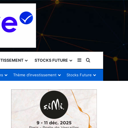
Sidebar (barre latéral
Rechercher
STISSEMENT
STOCKS FUTURE
ns
Thème d’investissement
Stocks Future