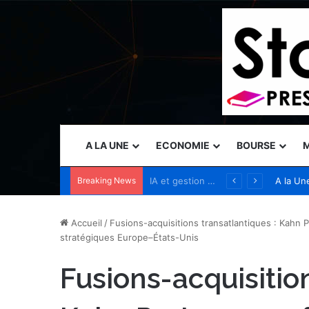
A LA UNE
ECONOMIE
BOURSE
M
Breaking News
Le pétrole reste le principal moteur des marchés mondiaux
A la Un
Accueil
/
Fusions-acquisitions transatlantiques : Kahn 
stratégiques Europe–États-Unis
Fusions-acquisition