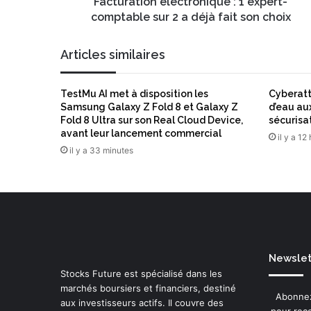
o
Facturation électronique : 1 expert-
E
n
comptable sur 2 a déjà fait son choix
m
é
a
l
Articles similaires
i
e
l
c
t
TestMu AI met à disposition les
Cyberatt
r
Samsung Galaxy Z Fold 8 et Galaxy Z
d’eau aux
o
Fold 8 Ultra sur son Real Cloud Device,
sécurisa
n
avant leur lancement commercial
il y a 12
i
il y a 33 minutes
q
u
e
:
1
e
x
Newslett
p
Stocks Future est spécialisé dans les
e
marchés boursiers et financiers, destiné
r
Abonnez
aux investisseurs actifs. Il couvre des
t