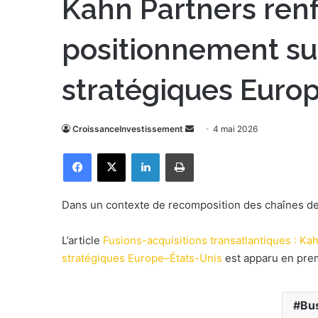
Kahn Partners ren
positionnement sur
stratégiques Euro
CroissanceInvestissement
E
4 mai 2026
n
Facebook
X
Linkedin
Imprimer
v
o
y
Dans un contexte de recomposition des chaînes de v
e
r
L’article
Fusions-acquisitions transatlantiques : Ka
u
stratégiques Europe–États-Unis
est apparu en pre
n
c
o
Bu
u