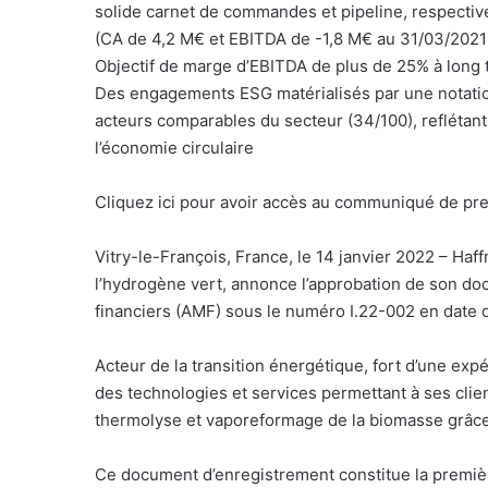
solide carnet de commandes et pipeline, respecti
(CA de 4,2 M€ et EBITDA de -1,8 M€ au 31/03/2021 
Objectif de marge d’EBITDA de plus de 25% à long 
Des engagements ESG matérialisés par une notatio
acteurs comparables du secteur (34/100), reflétant 
l’économie circulaire
Cliquez ici pour avoir accès au communiqué de pre
Vitry-le-François, France, le 14 janvier 2022 – Haff
l’hydrogène vert, annonce l’approbation de son do
financiers (AMF) sous le numéro I.22-002 en date d
Acteur de la transition énergétique, fort d’une exp
des technologies et services permettant à ses clie
thermolyse et vaporeformage de la biomasse grâc
Ce document d’enregistrement constitue la premièr