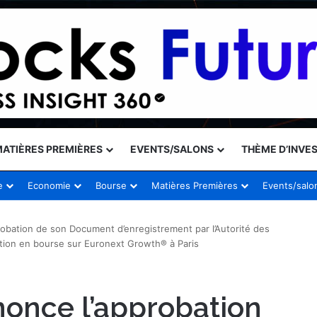
ATIÈRES PREMIÈRES
EVENTS/SALONS
THÈME D’INVE
e
Economie
Bourse
Matières Premières
Events/salo
obation de son Document d’enregistrement par l’Autorité des
ction en bourse sur Euronext Growth® à Paris
nonce l’approbation