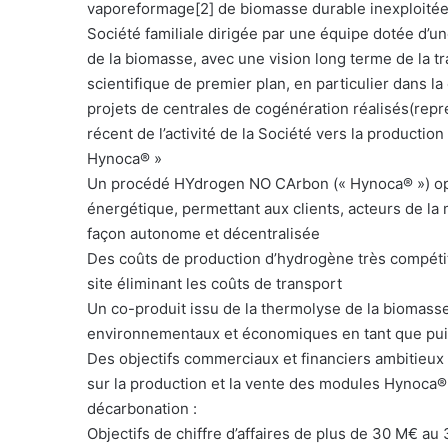
vaporeformage[2] de biomasse durable inexploitée ​
n
Société familiale dirigée par une équipe dotée d’
c
de la biomasse, avec une vision long terme de la t
o
scientifique de premier plan, en particulier dans 
u
projets de centrales de cogénération réalisés(rep
r
récent de l’activité de la Société vers la producti
r
Hynoca® »
i
Un procédé HYdrogen NO CArbon (« Hynoca® ») opér
e
l
énergétique, permettant aux clients, acteurs de la 
façon autonome et décentralisée
Des coûts de production d’hydrogène très compétiti
site éliminant les coûts de transport
Un co-produit issu de la thermolyse de la biomasse
environnementaux et économiques en tant que puissa
Des objectifs commerciaux et financiers ambitieux 
sur la production et la vente des modules Hynoca®
décarbonation :
Objectifs de chiffre d’affaires de plus de 30 M€ a