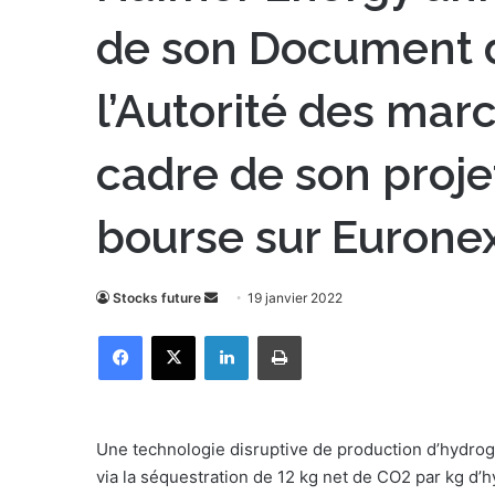
de son Document d
l’Autorité des mar
cadre de son proje
bourse sur Eurone
Stocks future
E
19 janvier 2022
n
Facebook
X
Linkedin
Imprimer
v
o
y
e
Une technologie disruptive de production d’hydrog
r
via la séquestration de 12 kg net de CO2 par kg d’h
u