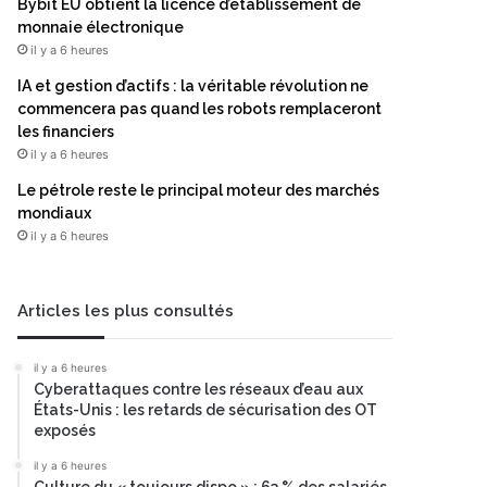
Bybit EU obtient la licence d’établissement de
monnaie électronique
il y a 6 heures
IA et gestion d’actifs : la véritable révolution ne
commencera pas quand les robots remplaceront
les financiers
il y a 6 heures
Le pétrole reste le principal moteur des marchés
mondiaux
il y a 6 heures
Articles les plus consultés
il y a 6 heures
Cyberattaques contre les réseaux d’eau aux
États-Unis : les retards de sécurisation des OT
exposés
il y a 6 heures