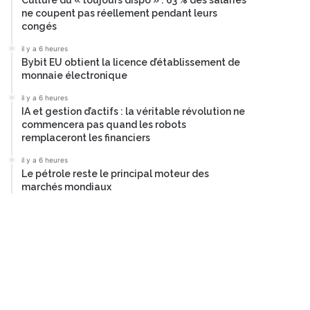
Culture du « toujours dispo » : 63 % des salariés
ne coupent pas réellement pendant leurs
congés
il y a 6 heures
Bybit EU obtient la licence d’établissement de
monnaie électronique
il y a 6 heures
IA et gestion d’actifs : la véritable révolution ne
commencera pas quand les robots
remplaceront les financiers
il y a 6 heures
Le pétrole reste le principal moteur des
marchés mondiaux