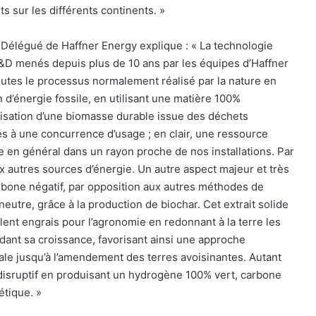
ts sur les différents continents. »
Délégué de Haffner Energy explique : « La technologie
D menés depuis plus de 10 ans par les équipes d’Haffner
utes le processus normalement réalisé par la nature en
on d’énergie fossile, en utilisant une matière 100%
ilisation d’une biomasse durable issue des déchets
és à une concurrence d’usage ; en clair, une ressource
e en général dans un rayon proche de nos installations. Par
aux autres sources d’énergie. Un autre aspect majeur et très
arbone négatif, par opposition aux autres méthodes de
eutre, grâce à la production de biochar. Cet extrait solide
lent engrais pour l’agronomie en redonnant à la terre les
ant sa croissance, favorisant ainsi une approche
ocale jusqu’à l’amendement des terres avoisinantes. Autant
disruptif en produisant un hydrogène 100% vert, carbone
étique. »