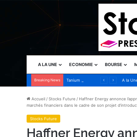
A LA UNE
ECONOMIE
BOURSE
M
Breaking News
Tanium présente des capacités de sécurité autonome au Black Hat USA 2026 pour permettre aux opérateurs de garder une longueur d’avance sur les menaces accélérées par l’IA
A la Un
Accueil
/
Stocks Future
/
Haffner Energy annonce l’appr
marchés financiers dans le cadre de son projet d’introdu
Stocks Future
Haffner Energy an