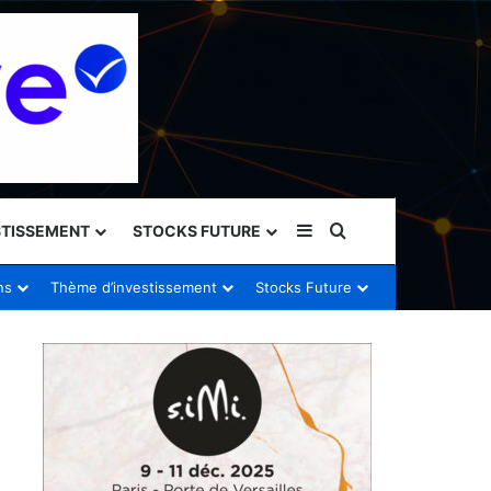
Sidebar (barre latéral
Rechercher
STISSEMENT
STOCKS FUTURE
ns
Thème d’investissement
Stocks Future