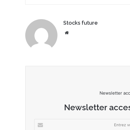
Stocks future
We
bsi
te
Newsletter ac
Newsletter acce
E
n