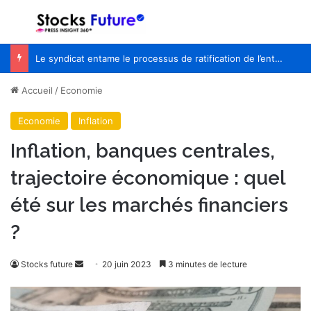
Menu
R
Le syndicat entame le processus de ratification de l’entente de principe avec WestJet
Accueil
/
Economie
Economie
Inflation
Inflation, banques centrales,
trajectoire économique : quel
été sur les marchés financiers
?
Stocks future
E
20 juin 2023
3 minutes de lecture
n
v