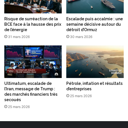
i
r
e
Risque de surréaction de la
Escalade puis accalmie : une
BCE face à la hausse des prix
semaine décisive autour du
de l’énergie
détroit d’Ormuz
31 mars 2026
30 mars 2026
Ultimatum, escalade de
Pétrole, inflation et résultats
l’Iran, message de Trump :
d’entreprises
des marchés financiers très
25 mars 2026
secoués
25 mars 2026