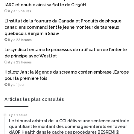
e
e
l’ARC et double ainsi sa flotte de C-130H
s
m
il y a 15 heures
t
e
L’Institut de la fourrure du Canada et Produits de phoque
d
n
canadiens commanditent le jeune monteur de taureaux
e
t
québécois Benjamin Shaw
l
r
il y a 23 heures
o
e
n
t
Le syndicat entame le processus de ratification de l’entente
g
r
de principe avec WestJet
t
o
il y a 23 heures
e
u
Hollow Jan : la légende du screamo coréen embrase l’Europe
r
v
pour la première fois
m
é
il y a 1 jour
e
s
o
n
Articles les plus consultés
n
i
il y a 1 heure
v
Le tribunal arbitral de la CCI délivre une sentence arbitrale
e
quantifiant le montant des dommages-intérêts en faveur
a
d’AOP Health dans le cadre des procédures BESREMi®