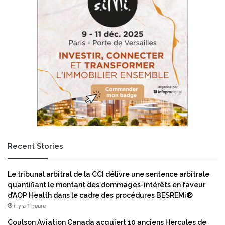
u
o
p
n
r
t
i
u
n
n
t
e
e
v
m
i
p
s
s
i
2
o
0
n
2
.
3
Recent Stories
.
a
.
p
e
r
Le tribunal arbitral de la CCI délivre une sentence arbitrale
t
a
quantifiant le montant des dommages-intérêts en faveur
e
t
d’AOP Health dans le cadre des procédures BESREMi®
l
i
il y a 1 heure
l
q
e
u
Coulson Aviation Canada acquiert 10 anciens Hercules de