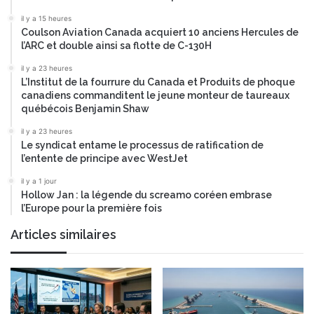
u
il y a 15 heures
d
Coulson Aviation Canada acquiert 10 anciens Hercules de
’
l’ARC et double ainsi sa flotte de C-130H
a
v
il y a 23 heures
a
L’Institut de la fourrure du Canada et Produits de phoque
n
canadiens commanditent le jeune monteur de taureaux
t
québécois Benjamin Shaw
l
il y a 23 heures
a
Le syndicat entame le processus de ratification de
c
l’entente de principe avec WestJet
r
i
il y a 1 jour
Hollow Jan : la légende du screamo coréen embrase
s
l’Europe pour la première fois
e
s
Articles similaires
a
n
i
t
a