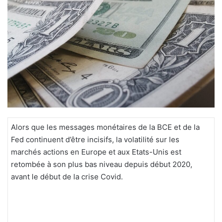
o
y
e
r
u
n
c
o
u
r
r
Alors que les messages monétaires de la BCE et de la
i
Fed continuent d’être incisifs, la volatilité sur les
e
marchés actions en Europe et aux Etats-Unis est
l
retombée à son plus bas niveau depuis début 2020,
avant le début de la crise Covid.