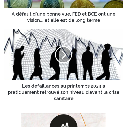
d
e
'
s
u
A défaut d'une bonne vue, FED et BCE ont une
s
n
vision... et elle est de long terme
e
e
E
b
L
m
o
e
a
n
s
i
n
d
l
e
é
v
f
u
a
e
i
,
l
F
l
Les défaillances au printemps 2023 a
E
a
pratiquement retrouvé son niveau d’avant la crise
D
n
sanitaire
e
c
t
e
B
s
C
a
E