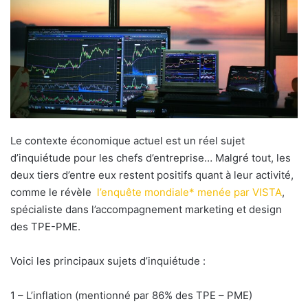
e
r
u
n
c
o
u
r
r
Le contexte économique actuel est un réel sujet
i
d’inquiétude pour les chefs d’entreprise… Malgré tout, les
e
deux tiers d’entre eux restent positifs quant à leur activité,
l
comme le révèle
l’enquête mondiale* menée par VISTA
,
spécialiste dans l’accompagnement marketing et design
des TPE-PME.
Voici les principaux sujets d’inquiétude :
1 – L’inflation (mentionné par 86% des TPE – PME)