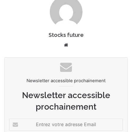
Stocks future
We
bsi
te
Newsletter accessible prochainement
Newsletter accessible
prochainement
E
n