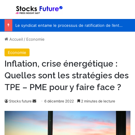
Menu
R
Le syndicat entame le processus de ratification de l’entente de principe avec WestJet
Accueil
/
Economie
Economie
Inflation, crise énergétique :
Quelles sont les stratégies des
TPE – PME pour y faire face ?
Stocks future
E
6 décembre 2022
2 minutes de lecture
n
v
o
y