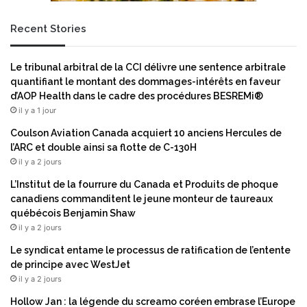
i
i
r
n
Recent Stories
o
n
6
Le tribunal arbitral de la CCI délivre une sentence arbitrale
,
quantifiant le montant des dommages-intérêts en faveur
4
d’AOP Health dans le cadre des procédures BESREMi®
€
il y a 1 jour
d
e
Coulson Aviation Canada acquiert 10 anciens Hercules de
d
l’ARC et double ainsi sa flotte de C-130H
é
il y a 2 jours
p
L’Institut de la fourrure du Canada et Produits de phoque
e
canadiens commanditent le jeune monteur de taureaux
n
québécois Benjamin Shaw
s
il y a 2 jours
e
s
Le syndicat entame le processus de ratification de l’entente
s
de principe avec WestJet
u
il y a 2 jours
p
Hollow Jan : la légende du screamo coréen embrase l’Europe
p