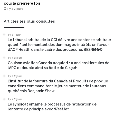
pour la première fois
l
il y a 2 jours
é
m
e
Articles les plus consultés
n
t
il y a 1 jour
a
Le tribunal arbitral de la CCI délivre une sentence arbitrale
i
quantifiant le montant des dommages-intérêts en faveur
r
d’AOP Health dans le cadre des procédures BESREMi®
e
il y a 2 jours
s
Coulson Aviation Canada acquiert 10 anciens Hercules de
p
l’ARC et double ainsi sa flotte de C-130H
a
r
il y a 2 jours
a
L’Institut de la fourrure du Canada et Produits de phoque
n
canadiens commanditent le jeune monteur de taureaux
québécois Benjamin Shaw
il y a 2 jours
Le syndicat entame le processus de ratification de
l’entente de principe avec WestJet