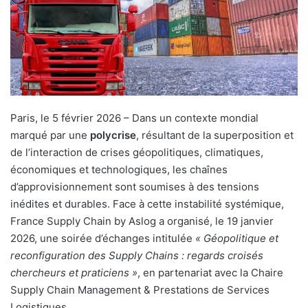
u
n
c
o
u
r
r
Paris, le 5 février 2026 – Dans un contexte mondial
i
marqué par une
polycrise
, résultant de la superposition et
e
de l’interaction de crises géopolitiques, climatiques,
l
économiques et technologiques, les chaînes
d’approvisionnement sont soumises à des tensions
inédites et durables. Face à cette instabilité systémique,
France Supply Chain by Aslog a organisé, le 19 janvier
2026, une soirée d’échanges intitulée
« Géopolitique et
reconfiguration des Supply Chains : regards croisés
chercheurs et praticiens »
, en partenariat avec la Chaire
Supply Chain Management & Prestations de Services
Logistiques.