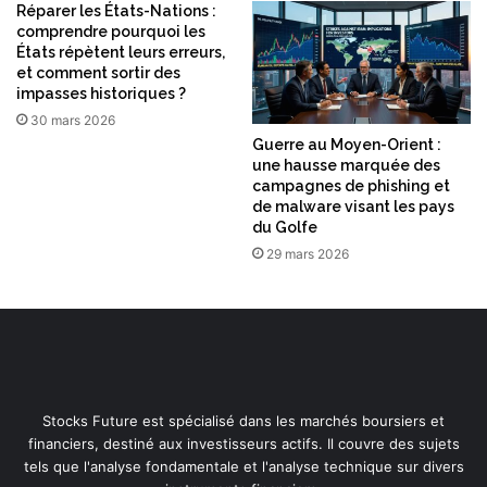
Réparer les États-Nations :
comprendre pourquoi les
États répètent leurs erreurs,
et comment sortir des
impasses historiques ?
30 mars 2026
Guerre au Moyen-Orient :
une hausse marquée des
campagnes de phishing et
de malware visant les pays
du Golfe
29 mars 2026
Stocks Future est spécialisé dans les marchés boursiers et
financiers, destiné aux investisseurs actifs. Il couvre des sujets
tels que l'analyse fondamentale et l'analyse technique sur divers