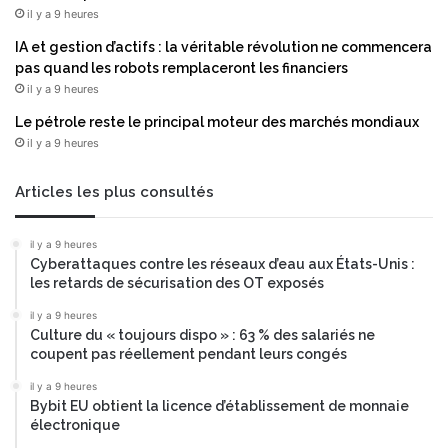
q
il y a 9 heures
u
e
IA et gestion d’actifs : la véritable révolution ne commencera
d
pas quand les robots remplaceront les financiers
e
il y a 9 heures
p
Le pétrole reste le principal moteur des marchés mondiaux
r
il y a 9 heures
o
p
a
Articles les plus consultés
g
a
il y a 9 heures
t
Cyberattaques contre les réseaux d’eau aux États-Unis :
i
les retards de sécurisation des OT exposés
o
n
il y a 9 heures
Culture du « toujours dispo » : 63 % des salariés ne
coupent pas réellement pendant leurs congés
il y a 9 heures
Bybit EU obtient la licence d’établissement de monnaie
électronique