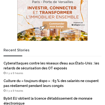
e
r
m
l
i
e
e
s
r
m
s
é
s
t
y
a
m
u
p
x
Recent Stories
t
p
ô
r
m
é
Cyberattaques contre les réseaux d’eau aux États-Unis : les
e
c
retards de sécurisation des OT exposés
s
i
il y a 9 heures
à
e
u
Culture du « toujours dispo » : 63 % des salariés ne coupent
u
n
pas réellement pendant leurs congés
x
r
il y a 9 heures
i
Bybit EU obtient la licence d’établissement de monnaie
s
électronique