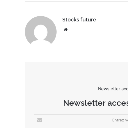
Stocks future
We
bsi
te
Newsletter ac
Newsletter acce
E
n