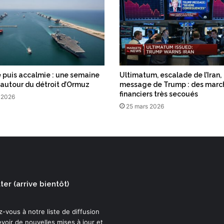
g
 puis accalmie : une semaine
Ultimatum, escalade de l’Iran,
 autour du détroit d’Ormuz
message de Trump : des marc
financiers très secoués
 2026
25 mars 2026
er (arrive bientôt)
-vous à notre liste de diffusion
voir de nouvelles mises à jour et