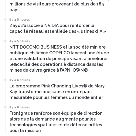
millions de visiteurs provenant de plus de 185
pays
il y a 5 heures
Zayo s’associe à NVIDIA pour renforcer la
capacité réseau essentielle des « usines d’IA »
il y a 5 heures
NTT DOCOMO BUSINESS et la société minière
publique chilienne CODELCO lancent une étude
et une validation de principe visant à améliorer
l’efficacité des opérations à distance dans les
mines de cuivre grâce à l’APN IOWN®
il y a 6 heures
Le programme Pink Changing Lives® de Mary
Kay transforme une cause en un impact
mesurable pour les femmes du monde entier
il y a 6 heures
Frontgrade renforce son équipe de direction
alors que la demande augmente pour les
technologies spatiales et de défense prêtes
pour la mission