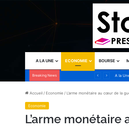
A LA UNE
ECONOMIE
BOURSE
M
Breaking News
Vercel nomme Amit Agarwal, CEO de Standard Template Labs et ancien président de Datadog, au conseil d’administration
A la Un
Accueil
/
Economie
/
L’arme monétaire au cœur de la g
Economie
L’arme monétaire 