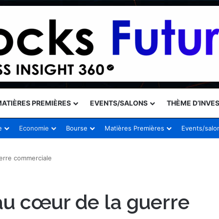
ATIÈRES PREMIÈRES
EVENTS/SALONS
THÈME D’INVE
e
Economie
Bourse
Matières Premières
Events/salo
uerre commerciale
au cœur de la guerre