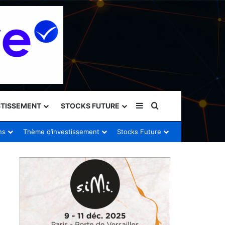
Sidebar (barre latéral
Rechercher
STISSEMENT
STOCKS FUTURE
ns
Thème d’investissement
Stocks Future