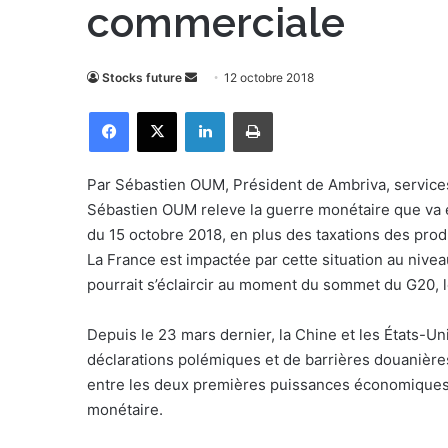
commerciale
Stocks future
E
12 octobre 2018
n
Facebook
X
Linkedin
Imprimer
v
o
y
Par Sébastien OUM, Président de Ambriva, service
e
Sébastien OUM releve la guerre monétaire que va en
r
du 15 octobre 2018, en plus des taxations des pro
u
La France est impactée par cette situation au nivea
n
pourrait s’éclaircir au moment du sommet du G20,
c
o
Depuis le 23 mars dernier, la Chine et les États-U
u
déclarations polémiques et de barrières douanières
r
entre les deux premières puissances économiques m
r
monétaire.
i
e