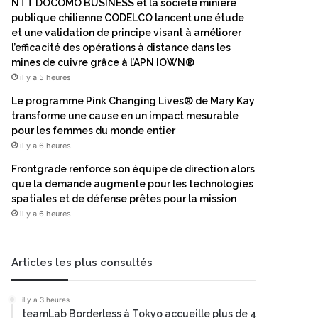
NTT DOCOMO BUSINESS et la société minière
publique chilienne CODELCO lancent une étude
et une validation de principe visant à améliorer
l’efficacité des opérations à distance dans les
mines de cuivre grâce à l’APN IOWN®
il y a 5 heures
Le programme Pink Changing Lives® de Mary Kay
transforme une cause en un impact mesurable
pour les femmes du monde entier
il y a 6 heures
Frontgrade renforce son équipe de direction alors
que la demande augmente pour les technologies
spatiales et de défense prêtes pour la mission
il y a 6 heures
Articles les plus consultés
il y a 3 heures
teamLab Borderless à Tokyo accueille plus de 4