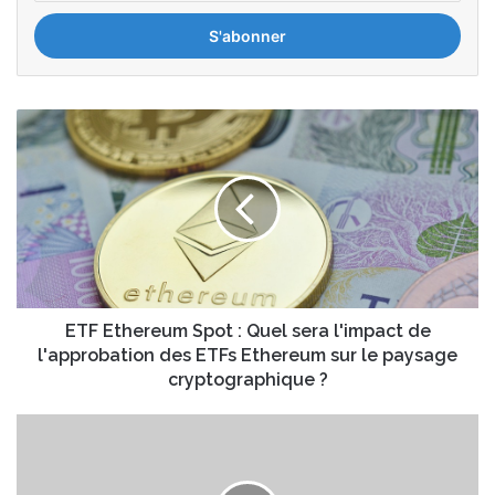
adresse
Email
ETF
Ethereum
Spot
:
Quel
sera
l'impact
de
l'approbation
des
ETF Ethereum Spot : Quel sera l'impact de
ETFs
l'approbation des ETFs Ethereum sur le paysage
Ethereum
cryptographique ?
sur
le
Coup
paysage
de
cryptographique
chaud
?
sur