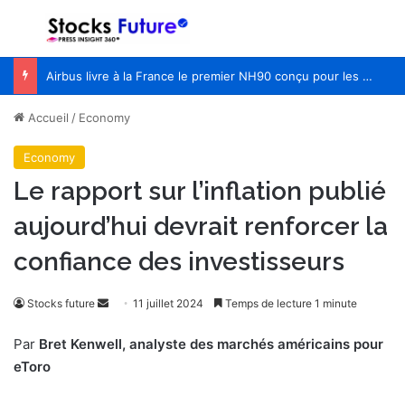
Menu
R
Airbus livre à la France le premier NH90 conçu pour les opérations spéciales
Accueil
/
Economy
Economy
Le rapport sur l’inflation publié
aujourd’hui devrait renforcer la
confiance des investisseurs
Envoyer
Stocks future
11 juillet 2024
Temps de lecture 1 minute
un
Par
Bret Kenwell, analyste des marchés américains pour
courriel
eToro