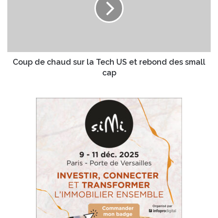
la
Tech
US
et
rebond
des
Coup de chaud sur la Tech US et rebond des small
small
cap
cap