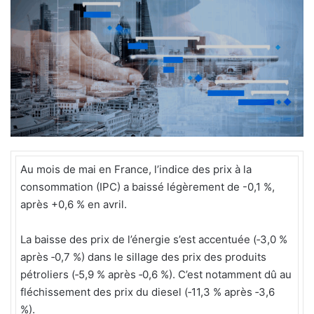
e
r
u
n
c
o
u
r
r
i
Au mois de mai en France, l’indice des prix à la
e
consommation (IPC) a baissé légèrement de -0,1 %,
l
après +0,6 % en avril.
La baisse des prix de l’énergie s’est accentuée (‑3,0 %
après ‑0,7 %) dans le sillage des prix des produits
pétroliers (‑5,9 % après ‑0,6 %). C’est notamment dû au
fléchissement des prix du diesel (‑11,3 % après ‑3,6
%).