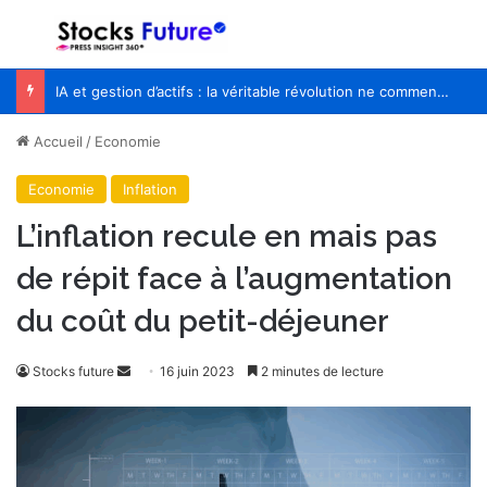
Menu
R
IA et gestion d’actifs : la véritable révolution ne commencera pas quand les robots remplaceront les financiers
Accueil
/
Economie
Economie
Inflation
L’inflation recule en mais pas
de répit face à l’augmentation
du coût du petit-déjeuner
Stocks future
E
16 juin 2023
2 minutes de lecture
n
v
o
y