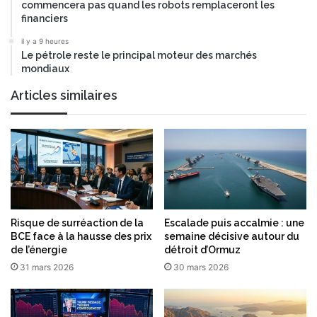
commencera pas quand les robots remplaceront les
-
financiers
d
é
il y a 9 heures
Le pétrole reste le principal moteur des marchés
j
mondiaux
e
u
Articles similaires
n
e
r
Risque de surréaction de la
Escalade puis accalmie : une
BCE face à la hausse des prix
semaine décisive autour du
de l’énergie
détroit d’Ormuz
31 mars 2026
30 mars 2026