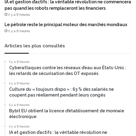
m
IA et gestion d’actifs : la véritable révolution ne commencera
e
pas quand les robots remplaceront les financiers
n
il y a 9 heures
t
Le pétrole reste le principal moteur des marchés mondiaux
a
il y a 9 heures
t
i
o
Articles les plus consultés
n
d
il y a 9 heures
u
Cyberattaques contre les réseaux d’eau aux États-Unis :
c
les retards de sécurisation des OT exposés
o
û
il y a 9 heures
Culture du « toujours dispo » : 63 % des salariés ne
t
coupent pas réellement pendant leurs congés
d
u
il y a 9 heures
p
Bybit EU obtient la licence d’établissement de monnaie
e
électronique
t
il y a 9 heures
i
IA et gestion d’actifs : la véritable révolution ne
t