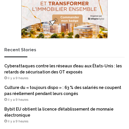
i
p
a
s
d
e
r
é
Recent Stories
p
i
t
Cyberattaques contre les réseaux d’eau aux États-Unis : les
f
retards de sécurisation des OT exposés
a
il y a 9 heures
c
e
Culture du « toujours dispo » : 63 % des salariés ne coupent
à
pas réellement pendant leurs congés
l
il y a 9 heures
'
Bybit EU obtient la licence d’établissement de monnaie
a
électronique
u
il y a 9 heures
g