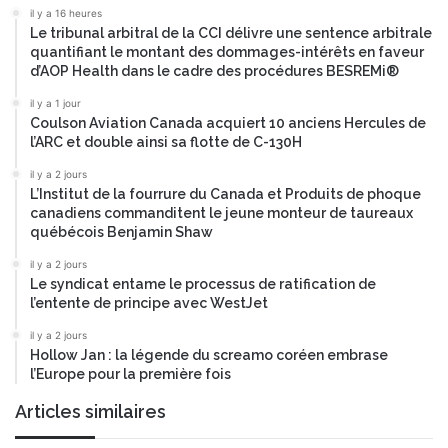
i
n
il y a 16 heures
a
t
Le tribunal arbitral de la CCI délivre une sentence arbitrale
l
r
quantifiant le montant des dommages-intérêts en faveur
a
d’AOP Health dans le cadre des procédures BESREMi®
l
il y a 1 jour
e
Coulson Aviation Canada acquiert 10 anciens Hercules de
s
l’ARC et double ainsi sa flotte de C-130H
il y a 2 jours
L’Institut de la fourrure du Canada et Produits de phoque
canadiens commanditent le jeune monteur de taureaux
québécois Benjamin Shaw
il y a 2 jours
Le syndicat entame le processus de ratification de
l’entente de principe avec WestJet
il y a 2 jours
Hollow Jan : la légende du screamo coréen embrase
l’Europe pour la première fois
Articles similaires