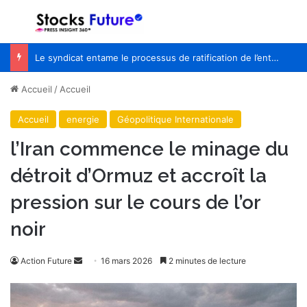
Menu
R
Le syndicat entame le processus de ratification de l’entente de principe avec WestJet
Accueil
/
Accueil
Accueil
energie
Géopolitique Internationale
l’Iran commence le minage du
détroit d’Ormuz et accroît la
pression sur le cours de l’or
noir
Action Future
E
16 mars 2026
2 minutes de lecture
n
v