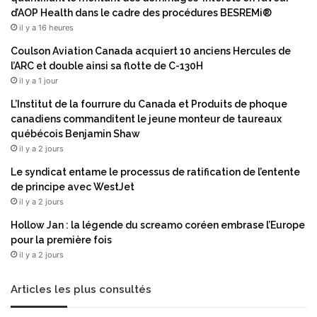
b
’
d’AOP Health dans le cadre des procédures BESREMi®
i
é
il y a 16 heures
l
q
i
u
Coulson Aviation Canada acquiert 10 anciens Hercules de
s
a
l’ARC et double ainsi sa flotte de C-130H
e
t
il y a 1 jour
r
i
L’Institut de la fourrure du Canada et Produits de phoque
l
o
canadiens commanditent le jeune monteur de taureaux
e
n
québécois Benjamin Shaw
c
d
il y a 2 jours
o
e
m
s
Le syndicat entame le processus de ratification de l’entente
m
b
de principe avec WestJet
e
a
il y a 2 jours
r
n
Hollow Jan : la légende du screamo coréen embrase l’Europe
c
q
pour la première fois
e
u
il y a 2 jours
m
e
o
s
n
c
Articles les plus consultés
d
e