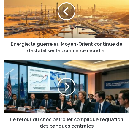
e
r
r
e
g
a
i
d
e
r
:
e
l
s
a
Energie: la guerre au Moyen-Orient continue de
s
g
déstabiliser le commerce mondial
e
u
E
e
L
m
r
e
a
r
r
i
e
e
l
a
t
u
o
M
u
o
r
y
d
e
u
Le retour du choc pétrolier complique l’équation
n
c
des banques centrales
-
h