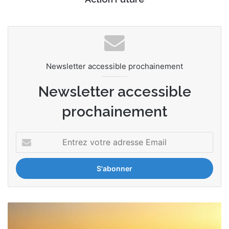
Newsletter accessible prochainement
Newsletter accessible
prochainement
E
n
t
r
e
z
v
E
o
n
t