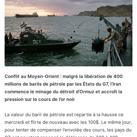
o
y
e
r
u
n
c
o
u
r
r
Conflit au Moyen-Orient : malgré la libération de 400
i
millions de barils de pétrole par les États du G7, l’Iran
e
commence le minage du détroit d’Ormuz et accroît la
l
pression sur le cours de l’or noir
La valeur du baril de pétrole est repartie à la hausse ce
mercredi et flirte de nouveau avec les 100$. Le même jour,
pour tenter de compenser l’envolée des cours, les pays du