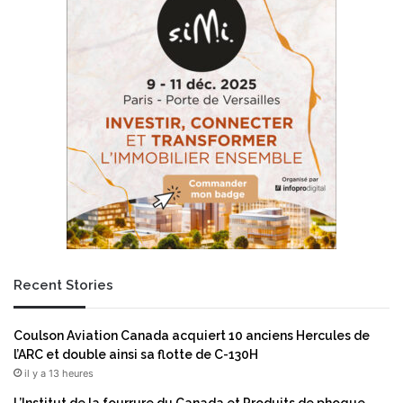
u
’
r
e
o
m
f
p
a
l
c
o
e
i
a
s
u
e
d
c
o
o
l
n
l
f
a
i
r
r
Recent Stories
:
m
j
e
u
a
Coulson Aviation Canada acquiert 10 anciens Hercules de
s
u
l’ARC et double ainsi sa flotte de C-130H
q
d
il y a 13 heures
u
e
’
u
L’Institut de la fourrure du Canada et Produits de phoque