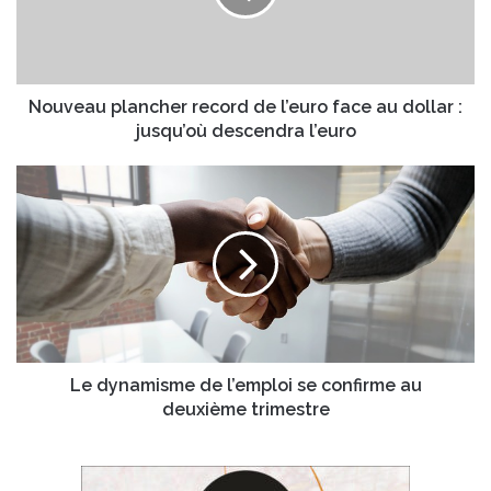
a
d
u
r
p
e
l
s
a
Nouveau plancher record de l’euro face au dollar :
s
n
jusqu’où descendra l’euro
e
c
E
h
L
m
e
e
a
r
d
i
r
y
l
e
n
c
a
o
m
r
i
d
s
d
m
Le dynamisme de l’emploi se confirme au
e
e
deuxième trimestre
l
d
’
e
e
l