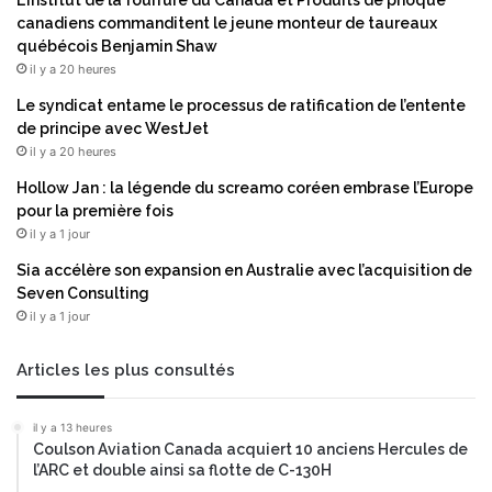
o
x
canadiens commanditent le jeune monteur de taureaux
ù
i
québécois Benjamin Shaw
d
è
il y a 20 heures
e
m
Le syndicat entame le processus de ratification de l’entente
s
e
de principe avec WestJet
c
t
il y a 20 heures
e
r
n
i
Hollow Jan : la légende du screamo coréen embrase l’Europe
d
m
pour la première fois
r
e
il y a 1 jour
a
s
Sia accélère son expansion en Australie avec l’acquisition de
l
t
Seven Consulting
’
r
il y a 1 jour
e
e
u
r
Articles les plus consultés
o
il y a 13 heures
Coulson Aviation Canada acquiert 10 anciens Hercules de
l’ARC et double ainsi sa flotte de C-130H