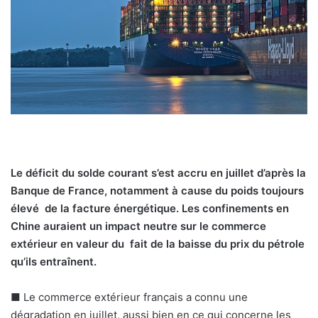
u
n
c
o
u
r
r
i
e
l
Le déficit du solde courant s’est accru en juillet d’après la
Banque de France, notamment à cause du poids toujours
élevé de la facture énergétique. Les confinements en
Chine auraient un impact neutre sur le commerce
extérieur en valeur du fait de la baisse du prix du pétrole
qu’ils entraînent.
■
Le commerce extérieur français a connu une
dégradation en juillet, aussi bien en ce qui concerne les