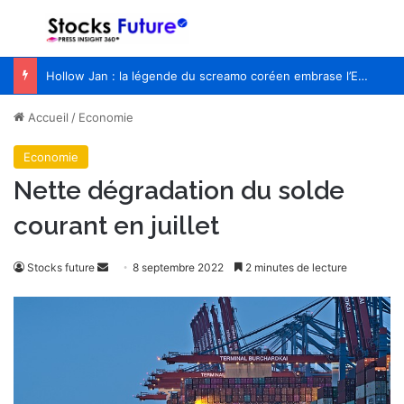
Menu
R
Hollow Jan : la légende du screamo coréen embrase l’Europe pour la première fois
Accueil
/
Economie
Economie
Nette dégradation du solde
courant en juillet
Stocks future
E
8 septembre 2022
2 minutes de lecture
n
v
o
y
e
r