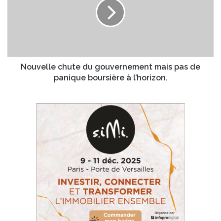
d’introduction
gouvernement
en
mais
bourse
pas
de
panique
boursière
à
Nouvelle chute du gouvernement mais pas de
l’horizon.
panique boursière à l’horizon.