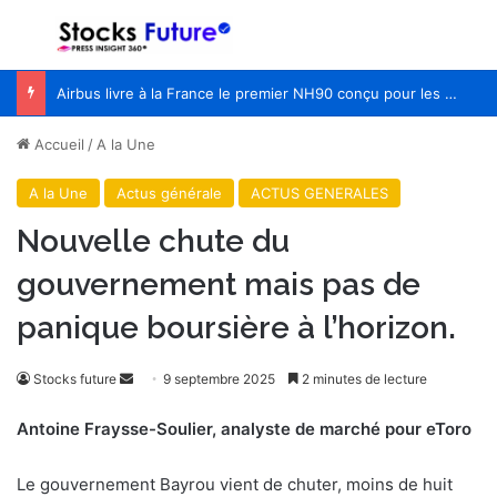
Menu
R
Airbus livre à la France le premier NH90 conçu pour les opérations spéciales
Accueil
/
A la Une
A la Une
Actus générale
ACTUS GENERALES
Nouvelle chute du
gouvernement mais pas de
panique boursière à l’horizon.
Envoyer
Stocks future
9 septembre 2025
2 minutes de lecture
un
Antoine Fraysse-Soulier, analyste de marché pour eToro
courriel
Le gouvernement Bayrou vient de chuter, moins de huit