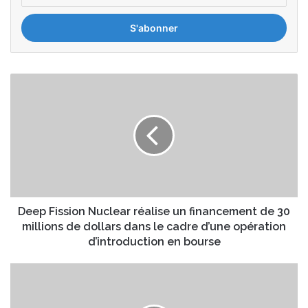
adresse
Email
Deep
Fission
Nuclear
réalise
un
financement
de
30
millions
de
Deep Fission Nuclear réalise un financement de 30
dollars
millions de dollars dans le cadre d’une opération
dans
d’introduction en bourse
le
cadre
Nouvelle
d’une
chute
opération
du