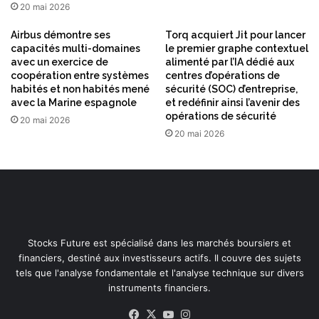
20 mai 2026
Airbus démontre ses
Torq acquiert Jit pour lancer
capacités multi-domaines
le premier graphe contextuel
avec un exercice de
alimenté par l’IA dédié aux
coopération entre systèmes
centres d’opérations de
habités et non habités mené
sécurité (SOC) d’entreprise,
avec la Marine espagnole
et redéfinir ainsi l’avenir des
opérations de sécurité
20 mai 2026
20 mai 2026
Stocks Future est spécialisé dans les marchés boursiers et
financiers, destiné aux investisseurs actifs. Il couvre des sujets
tels que l'analyse fondamentale et l'analyse technique sur divers
instruments financiers.
Facebook
X
YouTube
Instagram