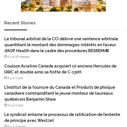
Recent Stories
Le tribunal arbitral de la CCI délivre une sentence arbitrale
quantifiant le montant des dommages-intérêts en faveur
d’AOP Health dans le cadre des procédures BESREMi®
il y a 15 heures
Coulson Aviation Canada acquiert 10 anciens Hercules de
l’ARC et double ainsi sa flotte de C-130H
il y a 1 jour
L’Institut de la fourrure du Canada et Produits de phoque
canadiens commanditent le jeune monteur de taureaux
québécois Benjamin Shaw
il y a 1 jour
Le syndicat entame le processus de ratification de l’entente
de principe avec WestJet
il y a 2 jours