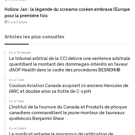
Hollow Jan : la légende du screamo coréen embrase l’Europe
pour la première fois
il y a 2 jours
Articles les plus consultés
il y a 15 heures
Le tribunal arbitral de la CCI délivre une sentence arbitrale
quantifiant le montant des dommages-intérêts en faveur
d’AOP Health dans le cadre des procédures BESREMi®
il y a 1 jour
Coulson Aviation Canada acquiert 10 anciens Hercules de
l’ARC et double ainsi sa flotte de C-130H
il y a 1 jour
L’Institut de la fourrure du Canada et Produits de phoque
canadiens commanditent le jeune monteur de taureaux
québécois Benjamin Shaw
il y a 2 jours
Le syndicat entame le processus de ratification de