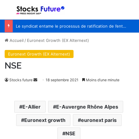
Menu
R
Le syndicat entame le processus de ratification de l’entente de principe avec WestJet
Accueil
/
Euronext Growth (EX Alternext)
Euronext Growth (EX Alternext)
NSE
Stocks future
E
18 septembre 2021
Moins d’une minute
n
v
o
E-Allier
E-Auvergne Rhône Alpes
y
e
Euronext growth
euronext paris
r
u
NSE