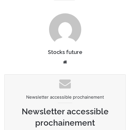
n
c
o
u
r
r
i
e
Stocks future
l
We
bsi
te
Newsletter accessible prochainement
Newsletter accessible
prochainement