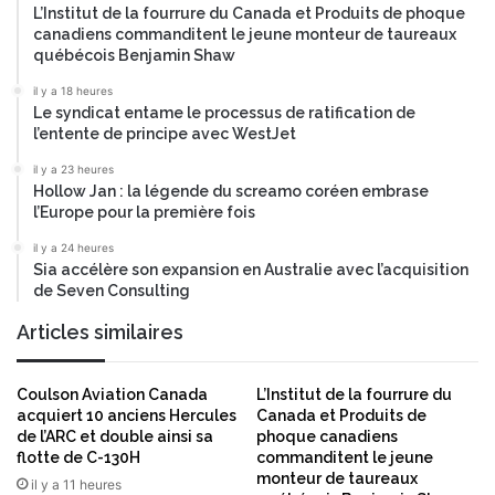
t
L’Institut de la fourrure du Canada et Produits de phoque
,
canadiens commanditent le jeune monteur de taureaux
r
8
québécois Benjamin Shaw
a
m
n
i
il y a 18 heures
s
l
Le syndicat entame le processus de ratification de
f
l
l’entente de principe avec WestJet
o
i
il y a 23 heures
r
a
Hollow Jan : la légende du screamo coréen embrase
m
r
l’Europe pour la première fois
e
d
l
s
il y a 24 heures
e
Sia accélère son expansion en Australie avec l’acquisition
d
de Seven Consulting
s
’
s
e
Articles similaires
a
u
l
r
l
o
Coulson Aviation Canada
L’Institut de la fourrure du
e
s
acquiert 10 anciens Hercules
Canada et Produits de
s
de l’ARC et double ainsi sa
phoque canadiens
d
flotte de C-130H
commanditent le jeune
e
monteur de taureaux
il y a 11 heures