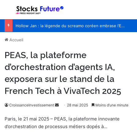
Menu
R
Hollow Jan : la légende du screamo coréen embrase l’Europe pour la première fois
Accueil
PEAS, la plateforme
d’orchestration d’agents IA,
exposera sur le stand de la
French Tech à VivaTech 2025
CroissanceInvestissement
E
28 mai 2025
Moins d’une minute
n
Paris, le 21 mai 2025 – PEAS, la plateforme innovante
v
d’orchestration de processus métiers dopés à...
o
y