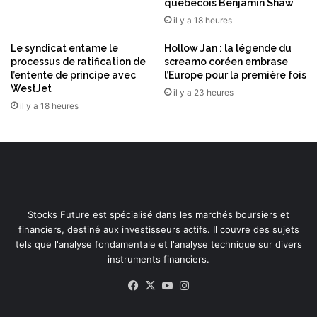
québécois Benjamin Shaw
m
a
il y a 18 heures
r
c
Le syndicat entame le
Hollow Jan : la légende du
processus de ratification de
screamo coréen embrase
h
l’entente de principe avec
l’Europe pour la première fois
é
WestJet
il y a 23 heures
il y a 18 heures
Stocks Future est spécialisé dans les marchés boursiers et
financiers, destiné aux investisseurs actifs. Il couvre des sujets
tels que l'analyse fondamentale et l'analyse technique sur divers
instruments financiers.
Facebook
X
YouTube
Instagram