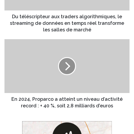
r
c
e
r
s
i
Du téléscripteur aux traders algorithmiques, le
s
p
streaming de données en temps réel transforme
e
t
les salles de marché
E
e
m
u
E
a
r
n
i
a
2
l
u
0
x
2
t
4
r
,
a
P
d
r
e
o
En 2024, Proparco a atteint un niveau d’activité
r
p
record : + 40 %, soit 2,8 milliards d’euros
s
a
a
r
l
c
g
o