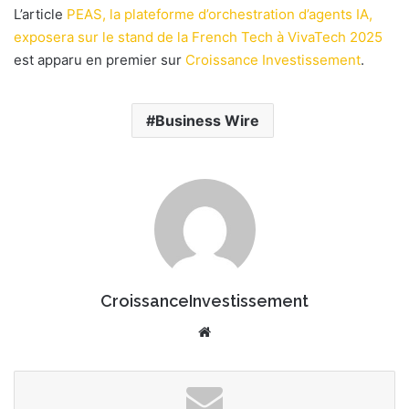
L’article
PEAS, la plateforme d’orchestration d’agents IA,
e
exposera sur le stand de la French Tech à VivaTech 2025
r
est apparu en premier sur
u
Croissance Investissement
.
n
c
Business Wire
o
u
r
r
i
e
l
CroissanceInvestissement
We
bsi
te