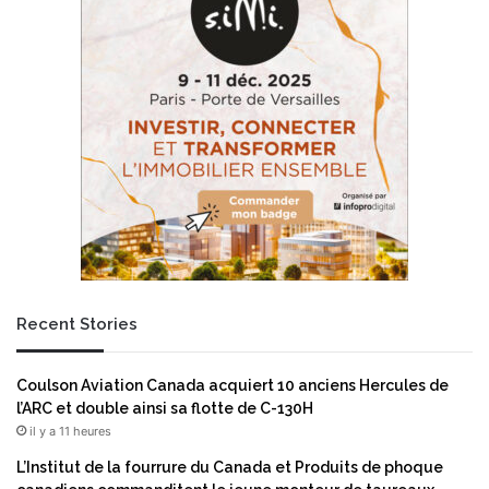
o
a
r
a
i
t
t
t
h
e
m
i
i
n
q
t
u
u
e
n
s
n
,
i
l
v
e
e
Recent Stories
s
a
t
u
r
d
Coulson Aviation Canada acquiert 10 anciens Hercules de
e
’
l’ARC et double ainsi sa flotte de C-130H
a
a
il y a 11 heures
m
c
i
t
L’Institut de la fourrure du Canada et Produits de phoque
n