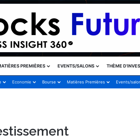
ATIÈRES PREMIÈRES
EVENTS/SALONS
THÈME D’INVE
e
Economie
Bourse
Matières Premières
Events/salo
estissement