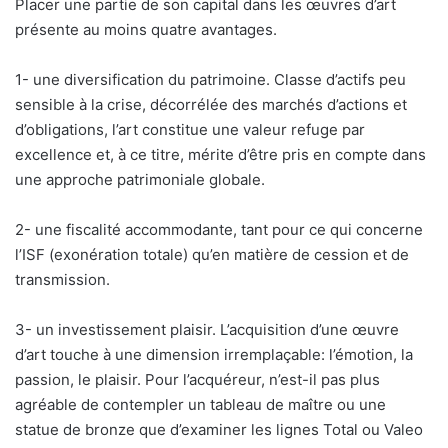
n
Placer une partie de son capital dans les œuvres d’art
c
présente au moins quatre avantages.
o
u
1- une diversification du patrimoine. Classe d’actifs peu
r
sensible à la crise, décorrélée des marchés d’actions et
r
d’obligations, l’art constitue une valeur refuge par
i
excellence et, à ce titre, mérite d’être pris en compte dans
e
une approche patrimoniale globale.
l
2- une fiscalité accommodante, tant pour ce qui concerne
l’ISF (exonération totale) qu’en matière de cession et de
transmission.
3- un investissement plaisir. L’acquisition d’une œuvre
d’art touche à une dimension irremplaçable: l’émotion, la
passion, le plaisir. Pour l’acquéreur, n’est-il pas plus
agréable de contempler un tableau de maître ou une
statue de bronze que d’examiner les lignes Total ou Valeo