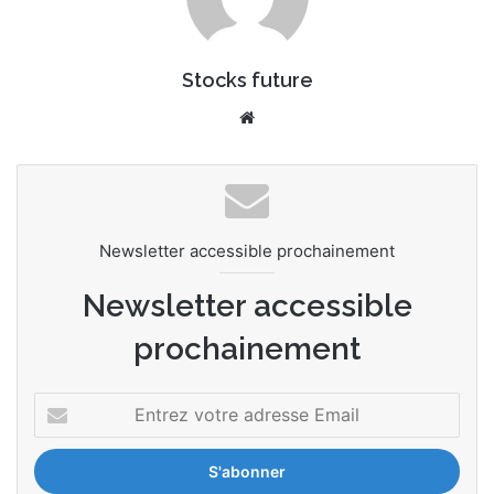
Stocks future
We
bsi
te
Newsletter accessible prochainement
Newsletter accessible
prochainement
E
n
t
r