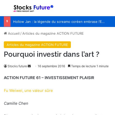
Menu
R
Hollow Jan : la légende du screamo coréen embrase l’Europe pour la première fois
Accueil
/
Articles du magazine ACTION FUTURE
Articles du magazine ACTION FUTURE
Pourquoi investir dans l’art ?
Stocks future
E
16 septembre 2016
Temps de lecture 1 minute
n
ACTION FUTURE 61 – INVESTISSEMENT PLAISIR
v
o
Fu Weiwei, une valeur sûre
y
e
Camille Chen
r
u