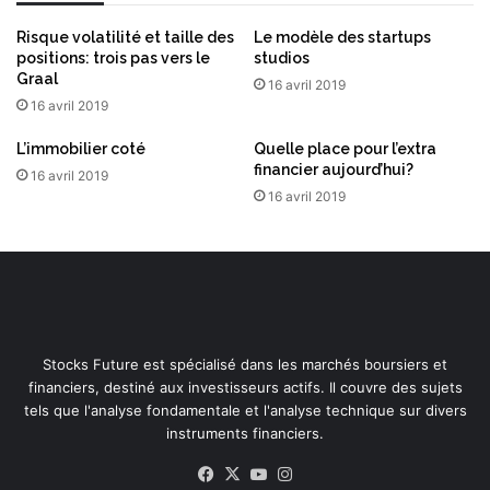
Risque volatilité et taille des
Le modèle des startups
positions: trois pas vers le
studios
Graal
16 avril 2019
16 avril 2019
L’immobilier coté
Quelle place pour l’extra
financier aujourd’hui?
16 avril 2019
16 avril 2019
Stocks Future est spécialisé dans les marchés boursiers et
financiers, destiné aux investisseurs actifs. Il couvre des sujets
tels que l'analyse fondamentale et l'analyse technique sur divers
instruments financiers.
Facebook
X
YouTube
Instagram