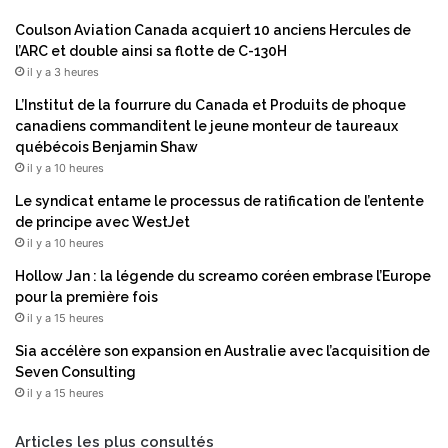
q
u
Coulson Aviation Canada acquiert 10 anciens Hercules de
e
l’ARC et double ainsi sa flotte de C-130H
il y a 3 heures
L’Institut de la fourrure du Canada et Produits de phoque
canadiens commanditent le jeune monteur de taureaux
québécois Benjamin Shaw
il y a 10 heures
Le syndicat entame le processus de ratification de l’entente
de principe avec WestJet
il y a 10 heures
Hollow Jan : la légende du screamo coréen embrase l’Europe
pour la première fois
il y a 15 heures
Sia accélère son expansion en Australie avec l’acquisition de
Seven Consulting
il y a 15 heures
Articles les plus consultés