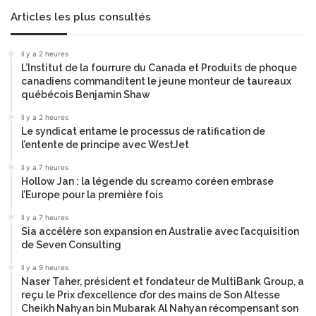
i
e
Articles les plus consultés
s
s
il y a 2 heures
u
L’Institut de la fourrure du Canada et Produits de phoque
r
canadiens commanditent le jeune monteur de taureaux
l
québécois Benjamin Shaw
e
m
il y a 2 heures
Le syndicat entame le processus de ratification de
a
l’entente de principe avec WestJet
r
c
il y a 7 heures
h
Hollow Jan : la légende du screamo coréen embrase
é
l’Europe pour la première fois
E
il y a 7 heures
u
Sia accélère son expansion en Australie avec l’acquisition
r
de Seven Consulting
o
n
il y a 9 heures
e
Naser Taher, président et fondateur de MultiBank Group, a
reçu le Prix d’excellence d’or des mains de Son Altesse
x
Cheikh Nahyan bin Mubarak Al Nahyan récompensant son
t