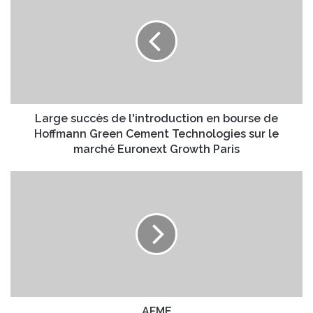
a
t
r
r
g
e
e
a
s
d
u
r
c
e
c
s
è
Large succès de l'introduction en bourse de
s
s
Hoffmann Green Cement Technologies sur le
e
d
marché Euronext Growth Paris
E
e
m
l
A
a
'
F
i
i
M
l
n
E
t
r
o
d
u
c
AFME