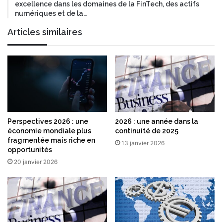
excellence dans les domaines de la FinTech, des actifs
G
numériques et de la…
r
o
Articles similaires
w
t
h
P
a
r
i
s
Perspectives 2026 : une
2026 : une année dans la
économie mondiale plus
continuité de 2025
fragmentée mais riche en
13 janvier 2026
opportunités
20 janvier 2026