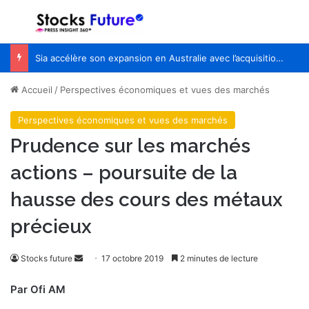
Menu
R
Sia accélère son expansion en Australie avec l’acquisition de Seven Consulting
Accueil
/
Perspectives économiques et vues des marchés
Perspectives économiques et vues des marchés
Prudence sur les marchés
actions – poursuite de la
hausse des cours des métaux
précieux
Stocks future
E
17 octobre 2019
2 minutes de lecture
n
Par Ofi AM
v
o