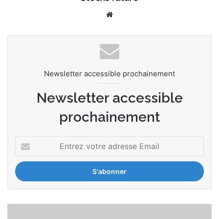
We
bsi
te
Newsletter accessible prochainement
Newsletter accessible
prochainement
E
n
t
r
e
z
v
L
o