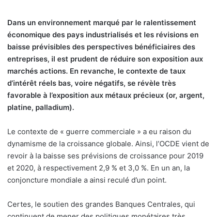
y
Dans un environnement marqué par le ralentissement
e
économique des pays industrialisés et les révisions en
r
baisse prévisibles des perspectives bénéficiaires des
u
n
entreprises, il est prudent de réduire son exposition aux
c
marchés actions. En revanche, le contexte de taux
o
d’intérêt réels bas, voire négatifs, se révèle très
u
favorable à l’exposition aux métaux précieux (or, argent,
r
platine, palladium).
r
i
Le contexte de « guerre commerciale » a eu raison du
e
dynamisme de la croissance globale. Ainsi, l’OCDE vient de
l
revoir à la baisse ses prévisions de croissance pour 2019
et 2020, à respectivement 2,9 % et 3,0 %. En un an, la
conjoncture mondiale a ainsi reculé d’un point.
Certes, le soutien des grandes Banques Centrales, qui
continuent de mener des politiques monétaires très