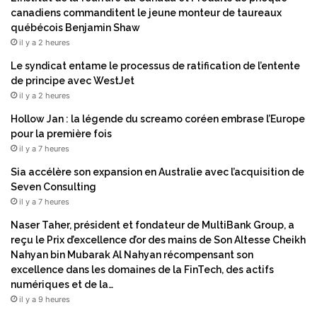
n
canadiens commanditent le jeune monteur de taureaux
G
québécois Benjamin Shaw
r
il y a 2 heures
e
e
Le syndicat entame le processus de ratification de l’entente
n
de principe avec WestJet
C
il y a 2 heures
e
Hollow Jan : la légende du screamo coréen embrase l’Europe
m
pour la première fois
e
il y a 7 heures
n
t
Sia accélère son expansion en Australie avec l’acquisition de
T
Seven Consulting
e
il y a 7 heures
c
Naser Taher, président et fondateur de MultiBank Group, a
h
reçu le Prix d’excellence d’or des mains de Son Altesse Cheikh
n
Nahyan bin Mubarak Al Nahyan récompensant son
o
excellence dans les domaines de la FinTech, des actifs
l
numériques et de la…
o
il y a 9 heures
g