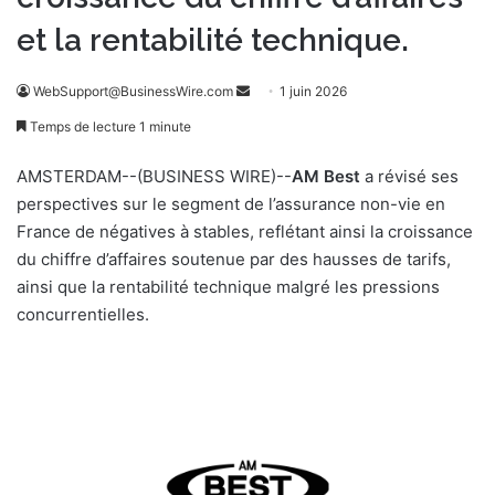
et la rentabilité technique.
WebSupport@BusinessWire.com
E
1 juin 2026
n
Temps de lecture 1 minute
v
o
AMSTERDAM--(BUSINESS WIRE)--
AM Best
a révisé ses
y
perspectives sur le segment de l’assurance non-vie en
e
France de négatives à stables, reflétant ainsi la croissance
r
du chiffre d’affaires soutenue par des hausses de tarifs,
u
ainsi que la rentabilité technique malgré les pressions
n
concurrentielles.
c
o
u
r
r
i
e