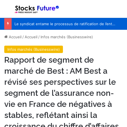
Menu
R
Le syndicat entame le processus de ratification de l’entente de principe avec WestJet
Accueil
/
Accueil
/
Infos marchés (Businesswire)
Infos marchés (Businesswire)
Rapport de segment de
marché de Best : AM Best a
révisé ses perspectives sur le
segment de l’assurance non-
vie en France de négatives à
stables, reflétant ainsi la
croissance du chiffre d’affaires