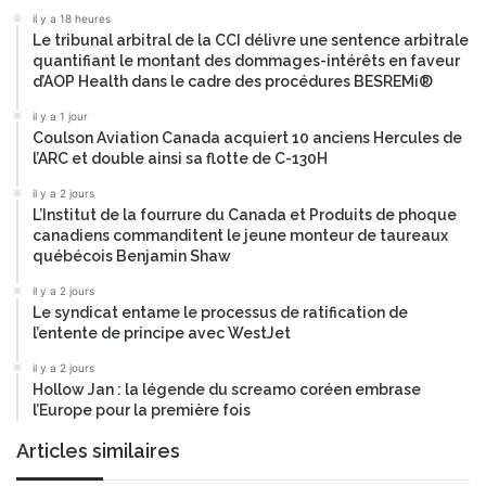
e
e
il y a 18 heures
m
Le tribunal arbitral de la CCI délivre une sentence arbitrale
u
quantifiant le montant des dommages-intérêts en faveur
n
d’AOP Health dans le cadre des procédures BESREMi®
i
c
il y a 1 jour
Coulson Aviation Canada acquiert 10 anciens Hercules de
i
l’ARC et double ainsi sa flotte de C-130H
p
a
il y a 2 jours
l
L’Institut de la fourrure du Canada et Produits de phoque
e
canadiens commanditent le jeune monteur de taureaux
d
québécois Benjamin Shaw
e
il y a 2 jours
s
Le syndicat entame le processus de ratification de
é
l’entente de principe avec WestJet
c
u
il y a 2 jours
r
Hollow Jan : la légende du screamo coréen embrase
l’Europe pour la première fois
i
t
Articles similaires
é
r