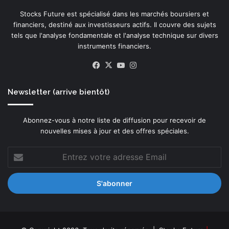
i
Stocks Future est spécialisé dans les marchés boursiers et
r
financiers, destiné aux investisseurs actifs. Il couvre des sujets
c
tels que l'analyse fondamentale et l'analyse technique sur divers
u
instruments financiers.
l
a
Facebook
X
YouTube
Instagram
t
i
o
Newsletter (arrive bientôt)
n
a
Abonnez-vous à notre liste de diffusion pour recevoir de
l
nouvelles mises à jour et des offres spéciales.
i
m
Entrez
e
votre
n
adresse
t
Email
é
e
p
a