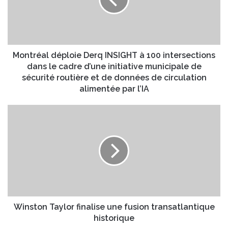
r
a
é
d
a
r
l
e
d
s
é
Montréal déploie Derq INSIGHT à 100 intersections
s
p
dans le cadre d’une initiative municipale de
e
l
sécurité routière et de données de circulation
E
o
alimentée par l’IA
m
i
a
e
W
i
D
i
l
e
n
r
s
q
t
I
o
N
n
S
T
I
a
G
y
Winston Taylor finalise une fusion transatlantique
H
l
historique
T
o