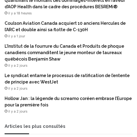
quantifiant le montant des dommages-intérêts en faveur
l
n
d’AOP Health dans le cadre des procédures BESREMi®
e
s
il y a 18 heures
c
a
a
t
Coulson Aviation Canada acquiert 10 anciens Hercules de
d
l
l’ARC et double ainsi sa flotte de C-130H
r
a
il y a 1 jour
e
n
L’Institut de la fourrure du Canada et Produits de phoque
d
t
canadiens commanditent le jeune monteur de taureaux
’
i
québécois Benjamin Shaw
u
q
il y a 2 jours
n
u
e
e
Le syndicat entame le processus de ratification de l’entente
i
h
de principe avec WestJet
n
i
il y a 2 jours
i
s
Hollow Jan : la légende du screamo coréen embrase l’Europe
t
t
pour la première fois
i
o
il y a 2 jours
a
r
t
i
i
q
Articles les plus consultés
v
u