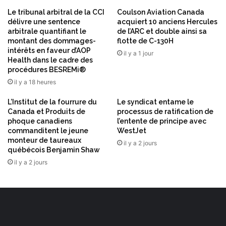
o
Le tribunal arbitral de la CCI
Coulson Aviation Canada
u
délivre une sentence
acquiert 10 anciens Hercules
t
arbitrale quantifiant le
de l’ARC et double ainsi sa
i
montant des dommages-
flotte de C-130H
è
intérêts en faveur d’AOP
il y a 1 jour
Health dans le cadre des
r
procédures BESREMi®
e
e
il y a 18 heures
t
L’Institut de la fourrure du
Le syndicat entame le
d
Canada et Produits de
processus de ratification de
e
phoque canadiens
l’entente de principe avec
d
commanditent le jeune
WestJet
o
monteur de taureaux
il y a 2 jours
n
québécois Benjamin Shaw
n
il y a 2 jours
é
e
s
d
e
c